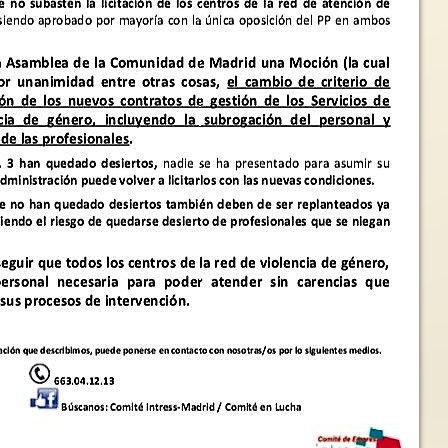
¿Por qué hablar del feminismo
pacifista internacionalista? 1/3
“Defender la igualda
Carmen Magallón *El
internacionalismo feminista nació
El día 15 de septiem
buscando conseguir los mismos
lema “Defender la ig
derechos...
Paz” el Instituto de l