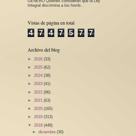
GÉNERO Quienes consideran que la Ley
Integral discrimina a los homb...
Vistas de página en total
4
7
4
7
5
7
7
Archivo del blog
►
2026
(33)
►
2025
(62)
►
2024
(38)
►
2023
(41)
►
2022
(96)
►
2021
(63)
►
2020
(165)
►
2019
(313)
▼
2018
(448)
►
diciembre
(30)