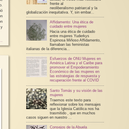
frente al
o.
neoliberalismo patriarcal y la
ió
globalización inequitativa. Y, sin embar...
en
en
Affidamento: Una ética de
cuidado entre mujeres
 y
Hacia una ética de cuidado
entre mujeres Yuderkys
Espinosa Miñoso Affidamento,
..
llamaban las feministas
italianas de la diferencia...
Esfuerzos de ONU Mujeres en
América Latina y el Caribe para
promover el Empoderamiento
Económico de las mujeres en
las estrategias de respuesta y
recuperación frente al COVID
Santo Tomás y su visión de las
mujeres
Traemos este texto para
reflexionar sobre los mensajes
que la Iglesia Católica nos ha
trasmitido , que en muchos
casos siguen en nuestro ...
Consejos de la Abuela