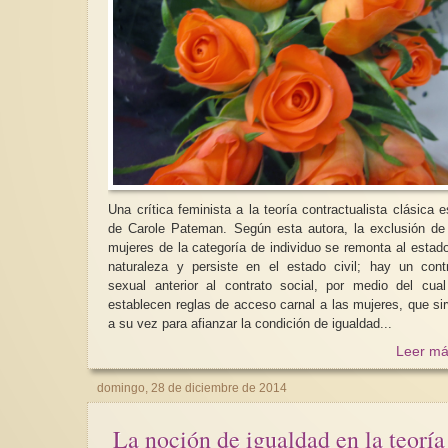
Una crítica feminista a la teoría contractualista clásica e
de Carole Pateman. Según esta autora, la exclusión de
mujeres de la categoría de individuo se remonta al estad
naturaleza y persiste en el estado civil; hay un cont
sexual anterior al contrato social, por medio del cua
establecen reglas de acceso carnal a las mujeres, que si
a su vez para afianzar la condición de igualdad...
Leer má
domingo, 28 de diciembre de 2014
La noción de igualdad en la teoría