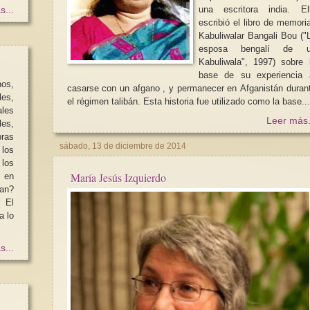
una escritora india. El
s...
escribió el libro de memori
Kabuliwalar Bangali Bou ("
esposa bengalí de 
Kabuliwala", 1997) sobre 
base de su experiencia 
os,
casarse con un afgano , y permanecer en Afganistán duran
es,
el régimen talibán. Esta historia fue utilizado como la base...
les
Leer más.
es,
bras
sábado, 13 de diciembre de 2014
los
 los
María Jesús Izquierdo
, en
can?
El
a lo
s...