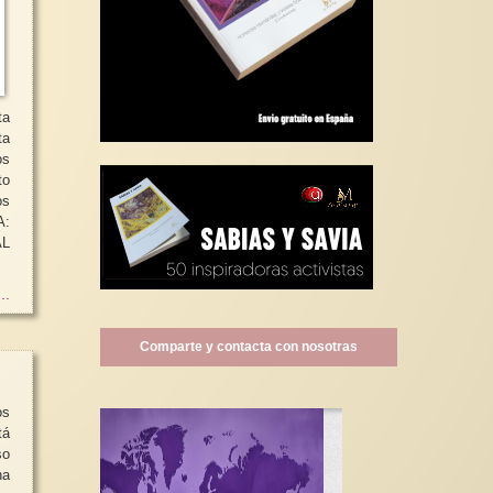
ta
ta
os
to
os
L
..
Comparte y contacta con nosotras
os
tá
o
na