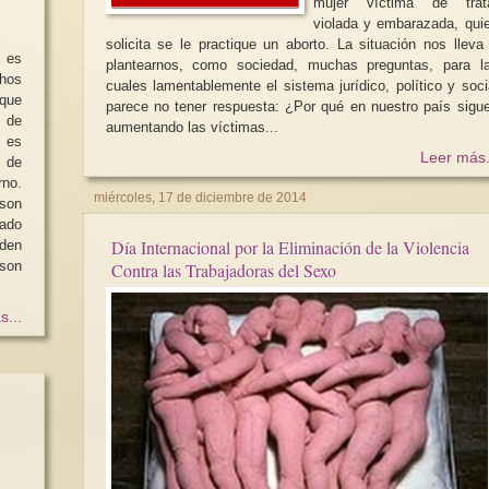
mujer víctima de trat
violada y embarazada, qui
solicita se le practique un aborto. La situación nos lleva a
d es
plantearnos, como sociedad, muchas preguntas, para l
chos
cuales lamentablemente el sistema jurídico, político y soci
 que
parece no tener respuesta: ¿Por qué en nuestro país sigu
n de
aumentando las víctimas...
 es
Os invitamos a leer SABIAS y
Leer más.
 de
SAVIA
NotiMujeres 1/2026
rno.
miércoles, 17 de diciembre de 2014
son
Tras años de activismos y tras un
Recuento global del
trabajo que comenzó en abril de
trimestre respecto a
mado
2021 se ha materializado el...
positivos en los der
Día Internacional por la Eliminación de la Violencia
rden
 son
Contra las Trabajadoras del Sexo
s...