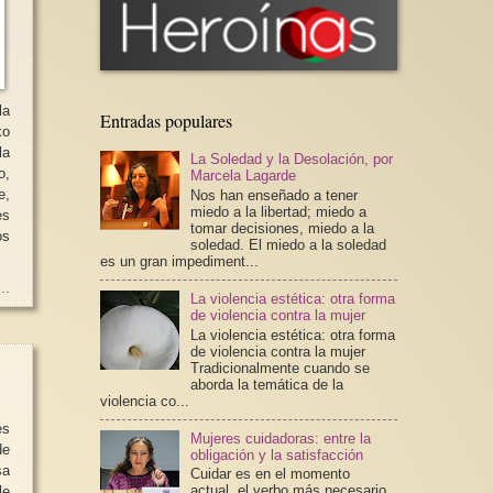
la
Entradas populares
o
La Soledad y la Desolación, por
o,
Marcela Lagarde
e,
Nos han enseñado a tener
miedo a la libertad; miedo a
es
tomar decisiones, miedo a la
os
soledad. El miedo a la soledad
es un gran impediment...
..
La violencia estética: otra forma
de violencia contra la mujer
La violencia estética: otra forma
de violencia contra la mujer
Tradicionalmente cuando se
aborda la temática de la
violencia co...
es
Mujeres cuidadoras: entre la
de
obligación y la satisfacción
sa
Cuidar es en el momento
actual, el verbo más necesario
le