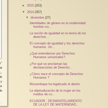
►
2015
(253)
▼
2014
(357)
▼
diciembre
(27)
Identidades de género en la modernidad:
hombre ciu...
La noción de igualdad en la teoría de los
derechos...
El concepto de igualdad y los derechos
humanos. Un...
¿Qué entendemos por Derechos
Humanos universales?
s"
¿Por qué se proclaman las
declaraciones de Derecho...
at
L,
¿Cómo nace el concepto de Derechos
Humanos ?
 y
Mozambique ha legalizado el aborto
os
de
La objetualización de la mujer en los
medios de co...
ECUADOR : DESMANTELAMIENTO
..
DE LA LEY DE MATERNIDAD...