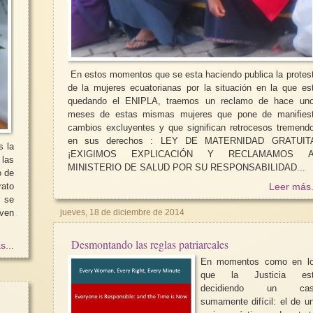
En estos momentos que se esta haciendo publica la protes
de la mujeres ecuatorianas por la situación en la que es
quedando el ENIPLA, traemos un reclamo de hace un
meses de estas mismas mujeres que pone de manifies
cambios excluyentes y que significan retrocesos tremend
en sus derechos : LEY DE MATERNIDAD GRATUITA:
s la
¡EXIGIMOS EXPLICACIÓN Y RECLAMAMOS A
 las
MINISTERIO DE SALUD POR SU RESPONSABILIDAD...
o de
rato
Leer más.
l se
jueves, 18 de diciembre de 2014
rven
Desmontando las reglas patriarcales
s...
En momentos como en l
que la Justicia es
decidiendo un cas
sumamente difícil: el de u