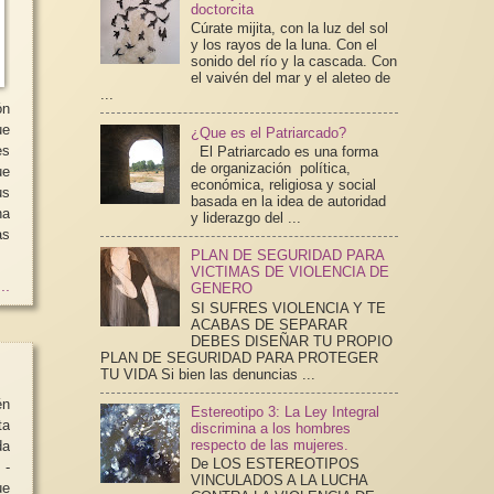
doctorcita
Cúrate mijita, con la luz del sol
y los rayos de la luna. Con el
sonido del río y la cascada. Con
el vaivén del mar y el aleteo de
...
ón
ue
¿Que es el Patriarcado?
El Patriarcado es una forma
de organización política,
ue
económica, religiosa y social
us
basada en la idea de autoridad
na
y liderazgo del ...
as
PLAN DE SEGURIDAD PARA
VICTIMAS DE VIOLENCIA DE
..
GENERO
SI SUFRES VIOLENCIA Y TE
ACABAS DE SEPARAR
DEBES DISEÑAR TU PROPIO
PLAN DE SEGURIDAD PARA PROTEGER
TU VIDA Si bien las denuncias ...
én
Estereotipo 3: La Ley Integral
ta
discrimina a los hombres
respecto de las mujeres.
da
De LOS ESTEREOTIPOS
-
VINCULADOS A LA LUCHA
ue