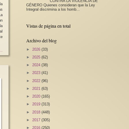
CONTRA LA VIOLENCIA DE
la
GÉNERO Quienes consideran que la Ley
as
Integral discrimina a los homb...
La
un
Vistas de página en total
la
al
te
Archivo del blog
►
2026
(33)
..
►
2025
(62)
►
2024
(38)
►
2023
(41)
►
2022
(96)
►
2021
(63)
►
2020
(165)
►
2019
(313)
►
2018
(448)
►
2017
(305)
►
2016
(250)