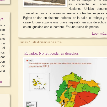
es creciente el acos
Naciones Unidas denunc
que el acoso y la violencia sexual contra las mujeres 
Egipto se dan en distintas esferas -en la calle, el trabajo y 
s?
casa- lo que supone una grave regresión en sus derechos
: -
en su igualdad con el hombre. En una rueda de prensa...
nico
Leer más.
nas
les
lunes, 15 de diciembre de 2014
 no
, el
 nos
Ecuador: No retroceder en derechos
car
 con
una
s...
s