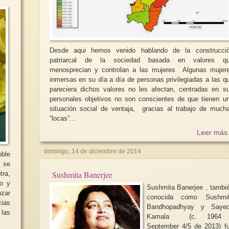
Desde aqui hemos venido hablando de la construcci
patriarcal de la sociedad basada en valores q
menosprecian y controlan a las mujeres Algunas mujeres
inmersas en su día a día de personas privilegiadas a las q
pareciera dichos valores no les afectan, centradas en s
personales objetivos no son conscientes de que tienen u
situación social de ventaja, gracias al trabajo de much
“locas”...
Leer más.
domingo, 14 de diciembre de 2014
ble
, se
Sushmita Banerjee
tra,
co y
Sushmita Banerjee , tambi
nzar
conocida como Sushmi
cias
Bandhopadhyay y Saye
Kamala (c. 1964 
September 4/5 de 2013) f