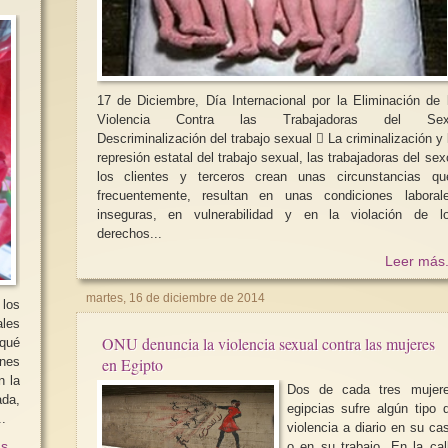
17 de Diciembre, Día Internacional por la Eliminación de 
Violencia Contra las Trabajadoras del Sex
Descriminalización del trabajo sexual  La criminalización y la
represión estatal del trabajo sexual, las trabajadoras del sex
los clientes y terceros crean unas circunstancias qu
frecuentemente, resultan en unas condiciones laboral
inseguras, en vulnerabilidad y en la violación de l
derechos...
Leer más.
martes, 16 de diciembre de 2014
 los
ales
ONU denuncia la violencia sexual contra las mujeres
 qué
énes
en Egipto
n la
Dos de cada tres mujer
ada,
egipcias sufre algún tipo 
..
violencia a diario en su ca
s...
o en su trabajo. En la cal