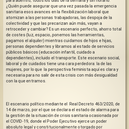
para adentro, todos los días de la semana y sin horario. 
¿Quién puede asegurar que una vez pasada la emergencia 
sanitaria esos avances en la flexibilización laboral que 
atomizan a las personas trabajadoras, las despoja de la 
colectividad y que las precarizan aún más, vayan a 
retroceder y cambiar? Es un escenario perfecto, ahorro total 
de costes (luz, espacio, ponemos las herramientas, 
pagamos el alquiler) mientras cuidamos de hijos e hijas, 
personas dependientes y libramos al estado de servicios 
públicos básicos (educación infantil, cuidado a 
dependientes), incluido el transporte. Este escenario social, 
laboral y de cuidados tiene una cara perdedora: la de las 
mujeres, por lo que  la perspectiva feminista aquí es clara y 
necesaria para no salir de esta crisis con más desigualdad 
con la que entramos.
El escenario político mediante el  Real Decreto 463/2020, de 
14 de marzo, por el que se declara el estado de alarma para 
la gestión de la situación de crisis sanitaria ocasionada por 
el COVID-19, donde el Poder Ejecutivo ejerce un poder 
absoluto legal y constitucionalmente otorgado por 