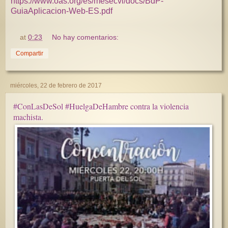
https://www.oas.org/es/mesecvi/docs/BdP-
GuiaAplicacion-Web-ES.pdf
at
0:23
No hay comentarios:
Compartir
miércoles, 22 de febrero de 2017
#ConLasDeSol #HuelgaDeHambre contra la violencia
machista.