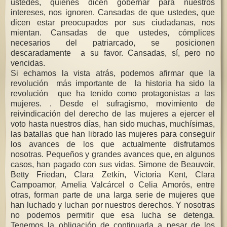
ustedes, quienes dicen gobernar para nuestros
intereses, nos ignoren. Cansadas de que ustedes, que
dicen estar preocupados por sus ciudadanas, nos
mientan. Cansadas de que ustedes, cómplices
necesarios del patriarcado, se posicionen
descaradamente a su favor. Cansadas, sí, pero no
vencidas.
Si echamos la vista atrás, podemos afirmar que la
revolución más importante de la historia ha sido la
revolución que ha tenido como protagonistas a las
mujeres. . Desde el sufragismo, movimiento de
reivindicación del derecho de las mujeres a ejercer el
voto hasta nuestros días, han sido muchas, muchísimas,
las batallas que han librado las mujeres para conseguir
los avances de los que actualmente disfrutamos
nosotras. Pequeños y grandes avances que, en algunos
casos, han pagado con sus vidas. Simone de Beauvoir,
Betty Friedan, Clara Zetkín, Victoria Kent, Clara
Campoamor, Amelia Valcárcel o Celia Amorós, entre
otras, forman parte de una larga serie de mujeres que
han luchado y luchan por nuestros derechos. Y nosotras
no podemos permitir que esa lucha se detenga.
Tenemos la obligación de continuarla a pesar de los