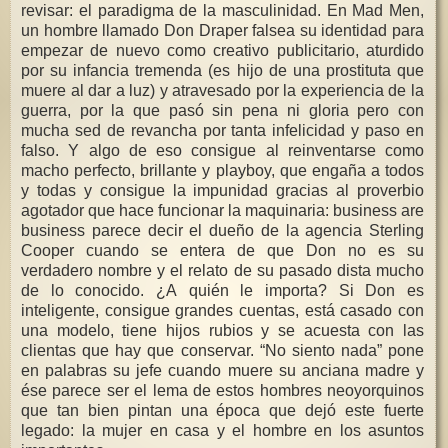
revisar: el paradigma de la masculinidad. En Mad Men,
un hombre llamado Don Draper falsea su identidad para
empezar de nuevo como creativo publicitario, aturdido
por su infancia tremenda (es hijo de una prostituta que
muere al dar a luz) y atravesado por la experiencia de la
guerra, por la que pasó sin pena ni gloria pero con
mucha sed de revancha por tanta infelicidad y paso en
falso. Y algo de eso consigue al reinventarse como
macho perfecto, brillante y playboy, que engaña a todos
y todas y consigue la impunidad gracias al proverbio
agotador que hace funcionar la maquinaria: business are
business parece decir el dueño de la agencia Sterling
Cooper cuando se entera de que Don no es su
verdadero nombre y el relato de su pasado dista mucho
de lo conocido. ¿A quién le importa? Si Don es
inteligente, consigue grandes cuentas, está casado con
una modelo, tiene hijos rubios y se acuesta con las
clientas que hay que conservar. “No siento nada” pone
en palabras su jefe cuando muere su anciana madre y
ése parece ser el lema de estos hombres neoyorquinos
que tan bien pintan una época que dejó este fuerte
legado: la mujer en casa y el hombre en los asuntos