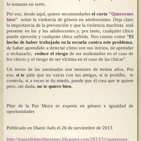
lo tomaran en serio.
Por eso, desde aquí, quiero recomendarles
el corto
“Querernos
bien”
sobre la violencia de género en adolescentes. Deja claro
la importancia de la prevención y que la violencia machista está
presente en las y los adolescentes y, por tanto, cualquier chico
puede ejercerla y cualquier chica sufrirla. Nos cuenta como “
El
hecho de haber trabajado en la escuela contra este problema
,
de haber aprendido a detectar cómo son sus inicios, de aprender
a rechazarlo,
reduce el riesgo
de ser maltratador en el caso de
los chicos y el riesgo de ser víctima en el caso de las chicas”.
Un tercio de las asesinadas son menores de treinta años. Por
eso,
si te
pide que no vayas con tus amigas, si te prohíbe, te
controla, si a veces te da miedo, puede que él crea que te quiere
pero, sin duda,
no te quiere bien
.
Pilar de
la Paz Moya
es experta en género e igualdad de
oportunidades
Publicado en Diario Jaén el 26 de noviembre de 2013
http://mujerdelmediterraneo.blogspot.com/2013/11/querernos-