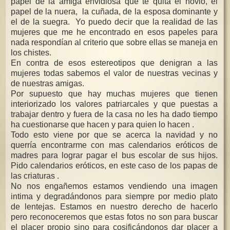
papel de la amiga envidiosa que te quita el novio, el
papel de la nuera, la cuñada, de la esposa dominante y
el de la suegra. Yo puedo decir que la realidad de las
mujeres que me he encontrado en esos papeles para
nada respondían al criterio que sobre ellas se maneja en
los chistes.
En contra de esos estereotipos que denigran a las
mujeres todas sabemos el valor de nuestras vecinas y
de nuestras amigas.
Por supuesto que hay muchas mujeres que tienen
interiorizado los valores patriarcales y que puestas a
trabajar dentro y fuera de la casa no les ha dado tiempo
ha cuestionarse que hacen y para quien lo hacen .
Todo esto viene por que se acerca la navidad y no
querría encontrarme con mas calendarios eróticos de
madres para lograr pagar el bus escolar de sus hijos.
Pido calendarios eróticos, en este caso de los papas de
las criaturas .
No nos engañemos estamos vendiendo una imagen
intima y degradándonos para siempre por medio plato
de lentejas. Estamos en nuestro derecho de hacerlo
pero reconoceremos que estas fotos no son para buscar
el placer propio sino para cosificándonos dar placer a