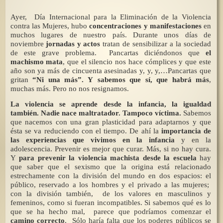
Ayer, Día Internacional para
la Eliminación
de
la Violencia
contra las Mujeres, hubo
concentraciones y manifestaciones
en
muchos lugares de nuestro país. Durante unos días de
noviembre
jornadas y actos
tratan de sensibilizar a la sociedad
de este grave problema. Pancartas diciéndonos que
el
machismo mata
, que el silencio nos hace cómplices y que este
año son ya más de cincuenta asesinadas y, y, y,…Pancartas que
gritan
“Ni una más”.
Y sabemos que sí, que habrá más
,
muchas más. Pero no nos resignamos.
La violencia se aprende desde la infancia, la igualdad
también. Nadie nace maltratador. Tampoco víctima.
Sabemos
que nacemos con una gran plasticidad para adaptarnos y que
ésta se va reduciendo con el tiempo. De ahí la
importancia de
las experiencias que vivimos en la infancia
y en la
adolescencia. Prevenir es mejor que curar. Más, si no hay cura.
Y
para prevenir la violencia machista desde la escuela
hay
que saber que el sexismo que la origina está relacionado
estrechamente con la división del mundo en dos espacios: el
público, reservado a los hombres y el privado a las mujeres;
con la división también, de los valores en masculinos y
femeninos, como si fueran incompatibles. Si sabemos qué es lo
que se ha hecho mal, parece que podríamos comenzar el
camino correcto
. Sólo haría falta que los poderes públicos se