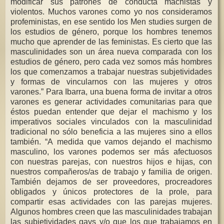
modificar sus patrones de conducta machistas y
violentos. Muchos varones como yo nos consideramos
profeministas, en ese sentido los Men studies surgen de
los estudios de género, porque los hombres tenemos
mucho que aprender de las feministas. Es cierto que las
masculinidades son un área nueva comparada con los
estudios de género, pero cada vez somos más hombres
los que comenzamos a trabajar nuestras subjetividades
y formas de vincularnos con las mujeres y otros
varones.” Para Ibarra, una buena forma de invitar a otros
varones es generar actividades comunitarias para que
éstos puedan entender que dejar el machismo y los
imperativos sociales vinculados con la masculinidad
tradicional no sólo beneficia a las mujeres sino a ellos
también. “A medida que vamos dejando el machismo
masculino, los varones podemos ser más afectuosos
con nuestras parejas, con nuestros hijos e hijas, con
nuestros compañeros/as de trabajo y familia de origen.
También dejamos de ser proveedores, procreadores
obligados y únicos protectores de la prole, para
compartir esas actividades con las parejas mujeres.
Algunos hombres creen que las masculinidades trabajan
las subjetividades gays y/o que los que trabajamos en