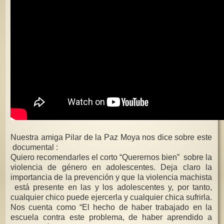
Nuestra amiga Pilar de la Paz Moya nos dice sobre este
documental :
Quiero recomendarles el corto “Querernos bien” sobre la
violencia de género en adolescentes. Deja claro la
importancia de la prevención y que la violencia machista
está presente en las y los adolescentes y, por tanto,
cualquier chico puede ejercerla y cualquier chica sufrirla.
Nos cuenta como “El hecho de haber trabajado en la
escuela contra este problema, de haber aprendido a