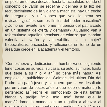
empezaron en esa década hasta la actualidad, donde el
concepto de varón se redefine y delinea a la luz del
recrudecimiento de la violencia machista, hay un trecho
de preguntas y reflexiones que vale la pena ser
revisado: ¿cuáles son los límites del poder masculino?
¿Cómo se revierte la enorme influencia del patriarcado
en un sistema de oferta y demanda? ¿Cuándo van a
reformularse aquellas premisas de crianza que mandan
valentía al varón y vulnerabilidad a la mujer?
Especialistas, encuestas y reflexiones en torno de un
área que crece en la academia y el territorio.
“Con esfuerzo y dedicación, el hombre va consiguiendo
tener cosas en su vida: su casa, su auto, su mujer, hasta
que tiene a su hijo y ahí no tiene más nada.” Así
empieza la publicidad de Walmart del último Día del
Padre. Un papá joven y canchero que se ve desafiado
por un varón de pocos años a que todo (lo material) le
pertenece: así repite el primogénito de esta familia
blanca y prolija: “mío, mío, mío” hasta que la
mamá/adorno lo manda con un regalito a abrazar al
padre y éste le pregunta, sorprendido, “¿mío?” y se