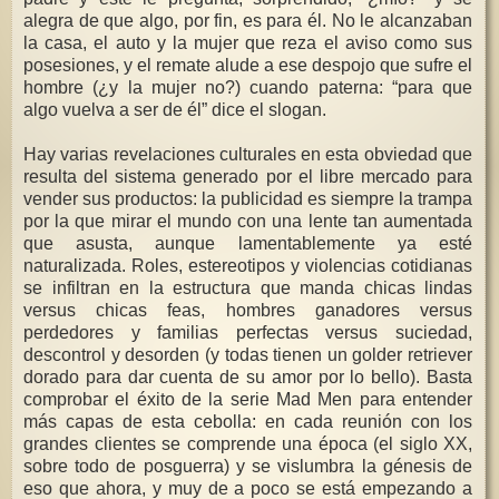
alegra de que algo, por fin, es para él. No le alcanzaban
la casa, el auto y la mujer que reza el aviso como sus
posesiones, y el remate alude a ese despojo que sufre el
hombre (¿y la mujer no?) cuando paterna: “para que
algo vuelva a ser de él” dice el slogan.
Hay varias revelaciones culturales en esta obviedad que
resulta del sistema generado por el libre mercado para
vender sus productos: la publicidad es siempre la trampa
por la que mirar el mundo con una lente tan aumentada
que asusta, aunque lamentablemente ya esté
naturalizada. Roles, estereotipos y violencias cotidianas
se infiltran en la estructura que manda chicas lindas
versus chicas feas, hombres ganadores versus
perdedores y familias perfectas versus suciedad,
descontrol y desorden (y todas tienen un golder retriever
dorado para dar cuenta de su amor por lo bello). Basta
comprobar el éxito de la serie Mad Men para entender
más capas de esta cebolla: en cada reunión con los
grandes clientes se comprende una época (el siglo XX,
sobre todo de posguerra) y se vislumbra la génesis de
eso que ahora, y muy de a poco se está empezando a