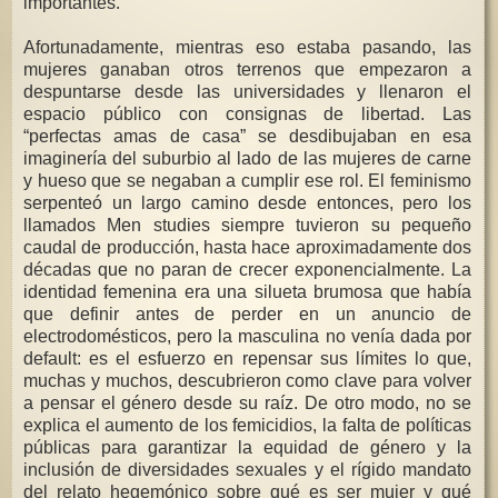
importantes.
Afortunadamente, mientras eso estaba pasando, las
mujeres ganaban otros terrenos que empezaron a
despuntarse desde las universidades y llenaron el
espacio público con consignas de libertad. Las
“perfectas amas de casa” se desdibujaban en esa
imaginería del suburbio al lado de las mujeres de carne
y hueso que se negaban a cumplir ese rol. El feminismo
serpenteó un largo camino desde entonces, pero los
llamados Men studies siempre tuvieron su pequeño
caudal de producción, hasta hace aproximadamente dos
décadas que no paran de crecer exponencialmente. La
identidad femenina era una silueta brumosa que había
que definir antes de perder en un anuncio de
electrodomésticos, pero la masculina no venía dada por
default: es el esfuerzo en repensar sus límites lo que,
muchas y muchos, descubrieron como clave para volver
a pensar el género desde su raíz. De otro modo, no se
explica el aumento de los femicidios, la falta de políticas
públicas para garantizar la equidad de género y la
inclusión de diversidades sexuales y el rígido mandato
del relato hegemónico sobre qué es ser mujer y qué