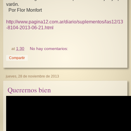
varón.
Por Flor Monfort
http://www.pagina12.com.ar/diario/suplementos/las12/13
-8104-2013-06-21.html
at
1:30
No hay comentarios:
Compartir
jueves, 28 de noviembre de 2013
Querernos bien