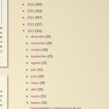
►
2016
(250)
►
2015
(253)
►
2014
(357)
►
2013
(337)
el
▼
2012
(331)
as
►
diciembre
(26)
el
ro
►
noviembre
(28)
ue
►
octubre
(29)
 y
.
►
septiembre
(25)
..
►
agosto
(15)
►
julio
(31)
►
junio
(28)
►
mayo
(28)
►
abril
(29)
ca
ía
►
marzo
(31)
U,
▼
febrero
(30)
en
Oportunidades y participación de las