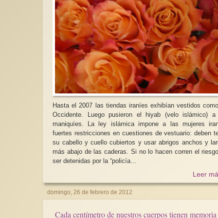
Hasta el 2007 las tiendas iraníes exhibían vestidos com
Occidente. Luego pusieron el hiyab (velo islámico) a
maniquíes. La ley islámica impone a las mujeres iraníes
fuertes restricciones en cuestiones de vestuario: deben t
su cabello y cuello cubiertos y usar abrigos anchos y la
más abajo de las caderas. Si no lo hacen corren el riesg
ser detenidas por la “policía...
Leer má
domingo, 26 de febrero de 2012
Cada centímetro de nuestros cuerpos tienen memoria