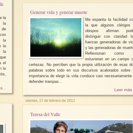
de
Generar vida y generar muerte
e la
Me espanta la facilidad c
 la
la que algunos clérigos
a de
obispos afirman pod
distinguir con claridad l
 la
fuerzas generadoras de vi
e la
y las generadoras de muert
 la
Reflexionan como s
 que
estuvieran en un campo 
a el
certezas. No perciben que la propia utilización de esas d
n lo
palabras sobre todo en sus discursos acalorados sobre 
is,
importancia de elegir la vida conduce casi necesariamente
defender trampas...
s...
Leer más.
viernes, 17 de febrero de 2012
Teresa del Valle