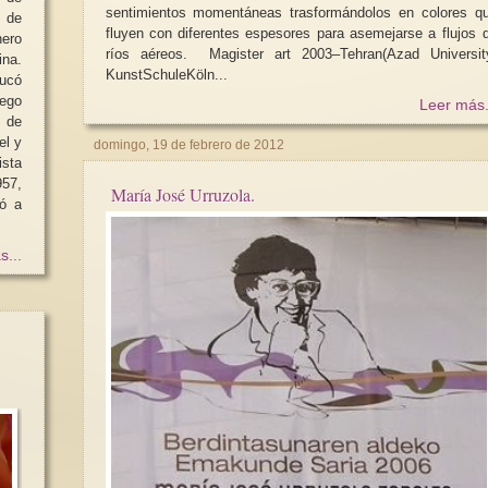
sentimientos momentáneas trasformándolos en colores q
4 de
fluyen con diferentes espesores para asemejarse a flujos de
ero
ríos aéreos. Magister art 2003–Tehran(Azad University)
na.
KunstSchuleKöln...
ucó
uego
Leer más.
Mujeres libreras des
 de
habitación propia has
el y
domingo, 19 de febrero de 2012
Situación de la mujer en el
propia
ista
mercado laboral
957,
Es en los últimos 
María José Urruzola.
Las mujeres siguen estando
con el uso de las n
infrarrepresentadas en el mercado
tecnologías, las mu
laboral. En 2021, el 67,7 % de...
ido...
s...