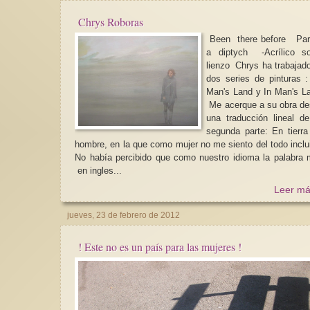
Chrys Roboras
Been there before Part
a diptych -Acrílico so
lienzo Chrys ha trabajado en
dos series de pinturas 
Man's Land y In Man's Land.
Me acerque a su obra d
una traducción lineal d
segunda parte: En tierra
hombre, en la que como mujer no me siento del todo inclu
No había percibido que como nuestro idioma la palabra
en ingles...
Leer má
jueves, 23 de febrero de 2012
! Este no es un país para las mujeres !