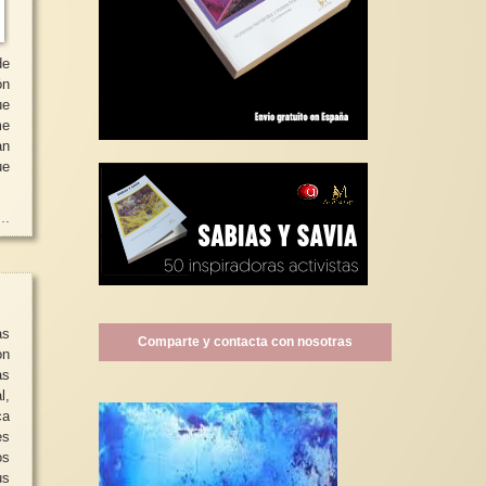
de
ón
ue
an
ue
..
Comparte y contacta con nosotras
on
as
l,
ca
os