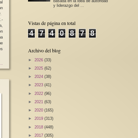
basada en la idea de autoridad
al
y liderazgo del ...
ón
r.
.-
Vistas de página en total
a,
en
4
7
4
0
8
7
8
na
ue
es
Archivo del blog
►
2026
(33)
..
►
2025
(62)
►
2024
(38)
►
2023
(41)
►
2022
(96)
►
2021
(63)
►
2020
(165)
►
2019
(313)
►
2018
(448)
►
2017
(305)