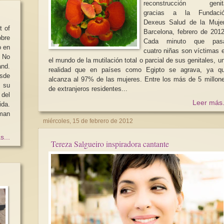
reconstrucción genit
gracias a la Fundaci
Dexeus Salud de la Muje
 of
Barcelona, febrero de 2012
bre
Cada minuto que pas
cuatro niñas son víctimas 
: No
el mundo de la mutilación total o parcial de sus genitales, u
realidad que en países como Egipto se agrava, ya q
esde
alcanza al 97% de las mujeres. Entre los más de 5 millon
e su
de extranjeros residentes...
 del
Leer más.
ida.
 man
miércoles, 15 de febrero de 2012
s...
Tereza Salgueiro inspiradora cantante