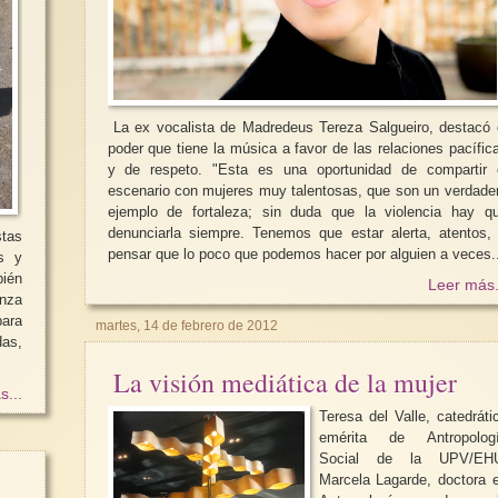
La ex vocalista de Madredeus Tereza Salgueiro, destacó 
poder que tiene la música a favor de las relaciones pacífic
y de respeto. "Esta es una oportunidad de compartir 
escenario con mujeres muy talentosas, que son un verdade
ejemplo de fortaleza; sin duda que la violencia hay q
denunciarla siempre. Tenemos que estar alerta, atentos,
stas
pensar que lo poco que podemos hacer por alguien a veces..
es y
bién
Leer más.
para
martes, 14 de febrero de 2012
das,
La visión mediática de la mujer
s...
Teresa del Valle, catedráti
emérita de Antropolog
Social de la UPV/EH
Marcela Lagarde, doctora 