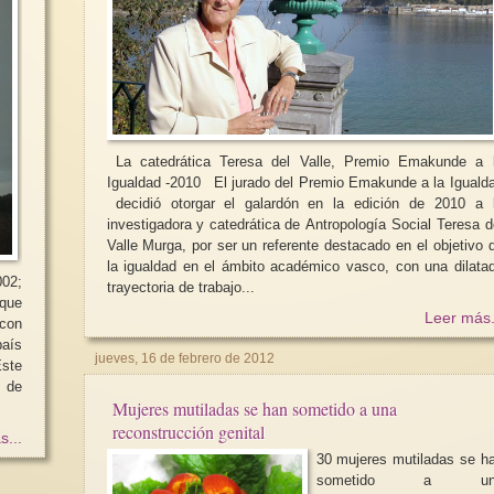
La catedrática Teresa del Valle, Premio Emakunde a 
Igualdad -2010 El jurado del Premio Emakunde a la Igualdad
decidió otorgar el galardón en la edición de 2010 a la
investigadora y catedrática de Antropología Social Teresa del
Valle Murga, por ser un referente destacado en el objetivo de
la igualdad en el ámbito académico vasco, con una dilatada
002;
trayectoria de trabajo...
 que
Leer más.
 con
país
jueves, 16 de febrero de 2012
n de
Mujeres mutiladas se han sometido a una
reconstrucción genital
s...
30 mujeres mutiladas se h
sometido a un