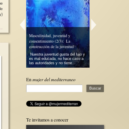
ue
..
de una
Masculinidad, juventud y
ta una librería
Alfonsa Lozano Hern
consentimiento (2/3): La
trasmisora de vida
construcción de la juventud
años cuando
Hoy hace 120 años q
uevas
Nuestra juventud gusta del lujo y
bisabuela Alfonsa Lo
jeres hemos
es mal educada, no hace caso a
Hernández parió a mi
las autoridades y no tiene...
Rosalina...
En
mujer del mediterraneo
Te invitamos a conocer