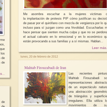
Me asombra escuchar a la mujeres victimas 
la implantación de protesis PIP cómo justifican su decisi
de pasar por el quirófano con mezcla de vergüenza por lo q
incluso para sí juzgan como una frivolidad. Escucharlas me
hace pensar que sienten mucha culpa y que no se perdon
el actual calvario en lo emocional y en lo económico q
irme
están provocando a sus familias y a sí mismas. Hablan...
os,
Leer más.
los
lunes, 20 de febrero de 2012
s de
n de
Mahtab Firouzabadi de Iran
.
Las recientes pinturas
s...
Mahtab Firouzabadi s
representaciones abstract
de un espectáculo natura
una abstracción geométri
de triángulos y superficies
irregulares. Ella utiliza l
 de
movimientos de sus
 de