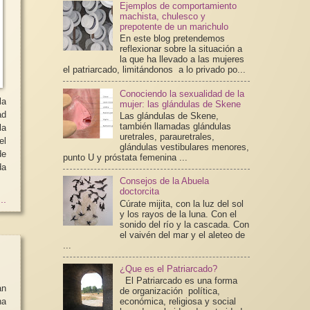
Ejemplos de comportamiento
machista, chulesco y
prepotente de un marichulo
En este blog pretendemos
reflexionar sobre la situación a
la que ha llevado a las mujeres
el patriarcado, limitándonos a lo privado po...
Conociendo la sexualidad de la
la
mujer: las glándulas de Skene
Las glándulas de Skene,
también llamadas glándulas
uretrales, parauretrales,
glándulas vestibulares menores,
punto U y próstata femenina ...
Consejos de la Abuela
doctorcita
..
Cúrate mijita, con la luz del sol
y los rayos de la luna. Con el
sonido del río y la cascada. Con
el vaivén del mar y el aleteo de
...
¿Que es el Patriarcado?
El Patriarcado es una forma
an
de organización política,
a
económica, religiosa y social