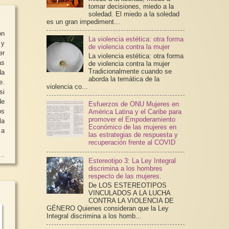
tomar decisiones, miedo a la
soledad. El miedo a la soledad
es un gran impediment...
on
La violencia estética: otra forma
 y
de violencia contra la mujer
er
La violencia estética: otra forma
as
de violencia contra la mujer
Tradicionalmente cuando se
da
aborda la temática de la
e.
violencia co...
i
de
Esfuerzos de ONU Mujeres en
os
América Latina y el Caribe para
promover el Empoderamiento
la
Económico de las mujeres en
 a
las estrategias de respuesta y
recuperación frente al COVID
..
Estereotipo 3: La Ley Integral
discrimina a los hombres
respecto de las mujeres.
De LOS ESTEREOTIPOS
VINCULADOS A LA LUCHA
CONTRA LA VIOLENCIA DE
GÉNERO Quienes consideran que la Ley
Integral discrimina a los homb...