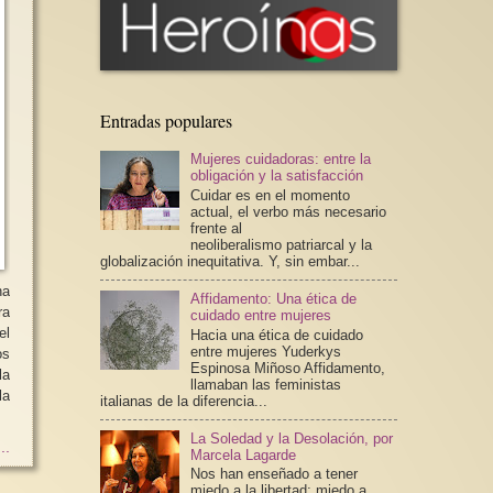
Entradas populares
Mujeres cuidadoras: entre la
obligación y la satisfacción
Cuidar es en el momento
actual, el verbo más necesario
frente al
neoliberalismo patriarcal y la
globalización inequitativa. Y, sin embar...
na
Affidamento: Una ética de
ra
cuidado entre mujeres
el
Hacia una ética de cuidado
entre mujeres Yuderkys
os
Espinosa Miñoso Affidamento,
la
llamaban las feministas
la
italianas de la diferencia...
La Soledad y la Desolación, por
..
Marcela Lagarde
Nos han enseñado a tener
miedo a la libertad; miedo a