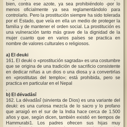
bien, contra ese azote, ya sea prohibiéndolo -por lo
menos oficialmente ya sea reglamentándolo para
controlarlo. Pero la prostitución siempre ha sido tolerada
por el Estado, que veía en ella un medio de proteger la
familia y de mantener el orden social. La prostitución es
una vulneración tanto más grave de la dignidad de la
mujer cuanto que en varios países se practica en
nombre de valores culturales o religiosos.
a) El deuki
161. El deuki o «prostitución sagrada» es una costumbre
que se origina de una tradición de sacrificio consistente
en dedicar niñas a un dios o una diosa y a convertirlas
en «prostitutas del templo»; está prohibida, pero se
practica en particular en el Nepal
.
b) El dévadâsî
162. La dévadâsî (sirvienta de Dios) es una variante del
deuki: es una curiosa mezcla de lo sacro y lo profano
que arraigó en el sur de la India hace cerca de 1.500
años y que, según dicen, también existió en tiempos de
Hammurabi1. Los padres ofrecen sus hijas muy