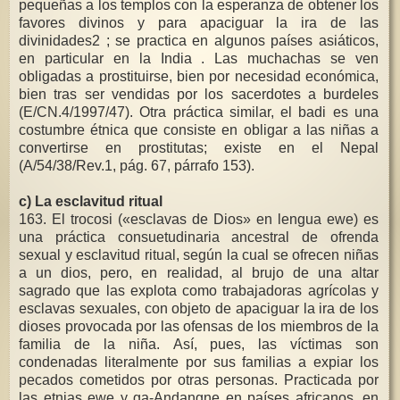
pequeñas a los templos con la esperanza de obtener los
favores divinos y para apaciguar la ira de las
divinidades2 ; se practica en algunos países asiáticos,
en particular en la India . Las muchachas se ven
obligadas a prostituirse, bien por necesidad económica,
bien tras ser vendidas por los sacerdotes a burdeles
(E/CN.4/1997/47). Otra práctica similar, el badi es una
costumbre étnica que consiste en obligar a las niñas a
convertirse en prostitutas; existe en el Nepal
(A/54/38/Rev.1, pág. 67, párrafo 153).
c) La esclavitud ritual
163. El trocosi («esclavas de Dios» en lengua ewe) es
una práctica consuetudinaria ancestral de ofrenda
sexual y esclavitud ritual, según la cual se ofrecen niñas
a un dios, pero, en realidad, al brujo de una altar
sagrado que las explota como trabajadoras agrícolas y
esclavas sexuales, con objeto de apaciguar la ira de los
dioses provocada por las ofensas de los miembros de la
familia de la niña. Así, pues, las víctimas son
condenadas literalmente por sus familias a expiar los
pecados cometidos por otras personas. Practicada por
las etnias ewe y ga-Andangne en países africanos, en