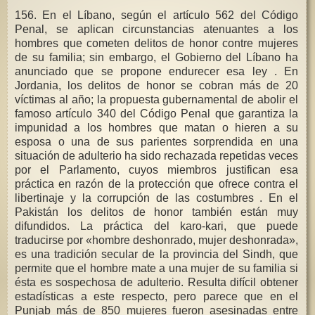
156. En el Líbano, según el artículo 562 del Código
Penal, se aplican circunstancias atenuantes a los
hombres que cometen delitos de honor contre mujeres
de su familia; sin embargo, el Gobierno del Líbano ha
anunciado que se propone endurecer esa ley . En
Jordania, los delitos de honor se cobran más de 20
víctimas al año; la propuesta gubernamental de abolir el
famoso artículo 340 del Código Penal que garantiza la
impunidad a los hombres que matan o hieren a su
esposa o una de sus parientes sorprendida en una
situación de adulterio ha sido rechazada repetidas veces
por el Parlamento, cuyos miembros justifican esa
práctica en razón de la protección que ofrece contra el
libertinaje y la corrupción de las costumbres . En el
Pakistán los delitos de honor también están muy
difundidos. La práctica del karo-kari, que puede
traducirse por «hombre deshonrado, mujer deshonrada»,
es una tradición secular de la provincia del Sindh, que
permite que el hombre mate a una mujer de su familia si
ésta es sospechosa de adulterio. Resulta difícil obtener
estadísticas a este respecto, pero parece que en el
Punjab más de 850 mujeres fueron asesinadas entre