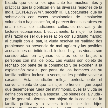
Estado que cierra los ojos ante los muchos ritos y
prácticas que la glorifican en las diversas regiones de la
India (E/CN.4/1997/47, sección III). La costumbre, que ha
sobrevivido con casos ocasionales de inmolación
voluntaria o bajo coacción, al parecer tiene sus raíces en
una mezcla de tradiciones culturales nocivas y de
factores económicos. Efectivamente, la mujer no tiene
más razón de ser que en relación con su difunto marido;
al cumplir con el satī, la viuda resolvía en realidad dos
problemas: su presencia de mal agüero y las posibles
acusaciones de infidelidad. Incluso hoy, las viudas son
consideradas en algunas culturas como brujas o
personas con mal de ojo1. Las viudas son objeto de
rechazo por parte de la comunidad y se exponen a la
explotación sexual por parte de los hombres de su
familia política. Incluso, a veces, se les prohíbe volver a
casarse. Esta condición refleja perfectamente el
convencimiento de que la mujer no tiene ningún papel
que desempeñar fuera del matrimonio, pues la viuda se
define con respecto a la esposa. Los bienes de la viuda -
por le general - tierras - son objeto de la codicia de la
familia política y a veces incluso de los hijos