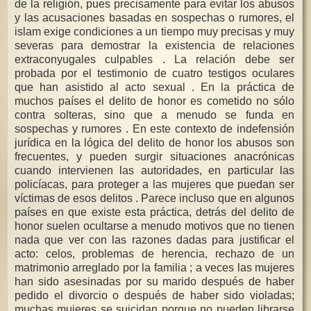
de la religión, pues precisamente para evitar los abusos
y las acusaciones basadas en sospechas o rumores, el
islam exige condiciones a un tiempo muy precisas y muy
severas para demostrar la existencia de relaciones
extraconyugales culpables . La relación debe ser
probada por el testimonio de cuatro testigos oculares
que han asistido al acto sexual . En la práctica de
muchos países el delito de honor es cometido no sólo
contra solteras, sino que a menudo se funda en
sospechas y rumores . En este contexto de indefensión
jurídica en la lógica del delito de honor los abusos son
frecuentes, y pueden surgir situaciones anacrónicas
cuando intervienen las autoridades, en particular las
policíacas, para proteger a las mujeres que puedan ser
víctimas de esos delitos . Parece incluso que en algunos
países en que existe esta práctica, detrás del delito de
honor suelen ocultarse a menudo motivos que no tienen
nada que ver con las razones dadas para justificar el
acto: celos, problemas de herencia, rechazo de un
matrimonio arreglado por la familia ; a veces las mujeres
han sido asesinadas por su marido después de haber
pedido el divorcio o después de haber sido violadas;
muchas mujeres se suicidan porque no pueden librarse