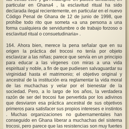
particular en Ghana4 , la esclavitud ritual ha sido
declarada ilegal recientemente, en particular en el nuevo
Código Penal de Ghana de 12 de junio de 1998, que
prohíbe todo rito que someta «a una persona a una
forma cualquiera de servidumbre o de trabajo forzoso o
esclavitud ritual o consuetudinaria» .
164. Ahora bien, merece la pena señalar que en su
origen la práctica del trocosi no tenía por objeto
esclavizar a las niñas; parece que servía en un principio
para educar a las vírgenes con miras a una vida
espiritual y noble, a fin de que pudiesen salvaguardar su
virginidad hasta el matrimonio; el objetivo original y
ancestral de la institución era reglamentar la vida moral
de las muchachas y velar por el bienestar de la
sociedad. Pero, a lo largo de los años, la verdadera
razón de ser del trocosi fue pervertida por los adivinos
que desviaron esa práctica ancestral de sus objetivos
primeros para satisfacer sus propios intereses e instintos
. Muchas organizaciones no gubernamentales han
conseguido en Ghana liberar a muchachas del sistema
trocosi, pero parece que las resistencias son muy fuertes