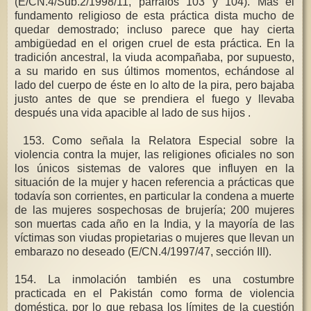
(E/CN.4/Sub.2/1998/11, párrafos 103 y 104). Mas el
fundamento religioso de esta práctica dista mucho de
quedar demostrado; incluso parece que hay cierta
ambigüedad en el origen cruel de esta práctica. En la
tradición ancestral, la viuda acompañaba, por supuesto,
a su marido en sus últimos momentos, echándose al
lado del cuerpo de éste en lo alto de la pira, pero bajaba
justo antes de que se prendiera el fuego y llevaba
después una vida apacible al lado de sus hijos .
153. Como señala la Relatora Especial sobre la
violencia contra la mujer, las religiones oficiales no son
los únicos sistemas de valores que influyen en la
situación de la mujer y hacen referencia a prácticas que
todavía son corrientes, en particular la condena a muerte
de las mujeres sospechosas de brujería; 200 mujeres
son muertas cada año en la India, y la mayoría de las
víctimas son viudas propietarias o mujeres que llevan un
embarazo no deseado (E/CN.4/1997/47, sección III).
154. La inmolación también es una costumbre
practicada en el Pakistán como forma de violencia
doméstica, por lo que rebasa los límites de la cuestión