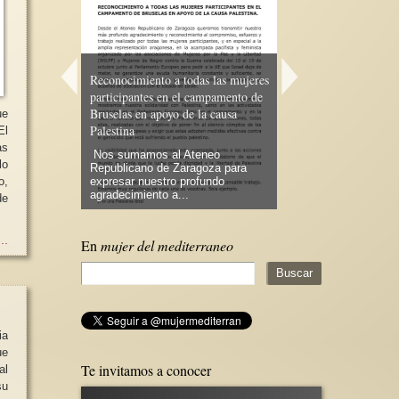
Reconocimiento a todas las mujeres
participantes en el campamento de
Necesitamos la aproba
uptores
Bruselas en apoyo de la causa
Ley Orgánica Abolicio
ue
Palestina
Sistema Prostitucion
El
as
rmonales en
Nos sumamos al Ateneo
Duele encontrarse en 
lo
tancias
Republicano de Zaragoza para
la puerta de diversos 
benos,
expresar nuestro profundo
estas tarjetas que ve
o,
agradecimiento a...
mujeres....
de
..
En
mujer del mediterraneo
ia
ue
Te invitamos a conocer
al
su