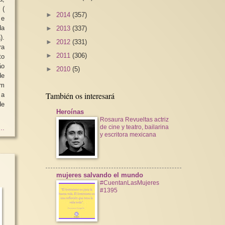
 (
►
2014
(357)
 e
da
►
2013
(337)
).
►
2012
(331)
ra
►
2011
(306)
to
ão
►
2010
(5)
de
em
También os interesará
 a
e
Heroínas
Rosaura Revueltas actriz
de cine y teatro, bailarina
..
y escritora mexicana
mujeres salvando el mundo
#CuentanLasMujeres
#1395