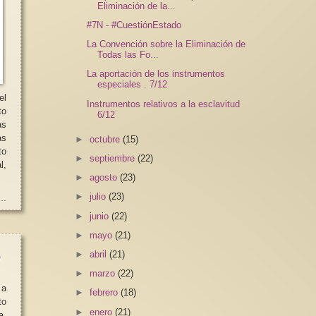
Eliminación de la...
#7N - #CuestiónEstado
La Convención sobre la Eliminación de
Todas las Fo...
La aportación de los instrumentos
especiales . 7/12
el
Instrumentos relativos a la esclavitud
to
6/12
as
as
►
octubre
(15)
to
►
septiembre
(22)
►
agosto
(23)
►
julio
(23)
..
►
junio
(22)
►
mayo
(21)
o
►
abril
(21)
►
marzo
(22)
 a
►
febrero
(18)
to
►
enero
(21)
a,