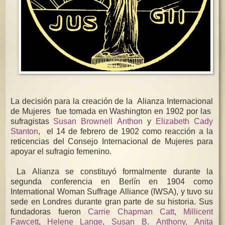
La decisión para la creación de la Alianza Internacional
de Mujeres fue tomada en Washington en 1902 por las
sufragistas
Susan Brownell Anthon
y
Elizabeth Cady
Stanton
, el 14 de febrero de 1902 como reacción a la
reticencias del Consejo Internacional de Mujeres para
apoyar el sufragio femenino.​
La Alianza se constituyó formalmente durante la
segunda conferencia en Berlín en 1904 como
International Woman Suffrage Alliance (IWSA), y tuvo su
sede en Londres durante gran parte de su historia.​ Sus
fundadoras fueron
Carrie Chapman Catt
,
Millicent
Fawcett
,
Helene Lange
,
Susan B. Anthony,
Anita