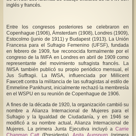
inglés y francés.
Entre los congresos posteriores se celebraron en
Copenhague (1906), Ámsterdam (1908), Londres (1909),
Estocolmo (junio de 1911) y Budapest (1913). La Unión
Francesa para el Sufragio Femenino (UFSF), fundada
en febrero de 1909, fue reconocida formalmente por el
congreso de la IWFA en Londres en abril de 1909 como
representante del movimiento sufragista francés. La
IWSA también publicó su propio periódico mensual, el
Jus Suffragii. La IWSA, influenciada por Millicent
Fawcett contra la militancia de las sufragistas al estilo de
Emmeline Pankhurst, inicialmente rechazó la membresía
en el WSPU en su reunión de Copenhague de 1906.
A fines de la década de 1920, la organización cambió su
nombre a Alianza Internacional de Mujeres para el
Sufragio y la Igualdad de Ciudadanía, y en 1946 se
modificó a su nombre actual, Alianza Internacional de
Mujeres. La primera Junta Ejecutiva incluyó a
Carrie
Chapman Catt
(Presidenta),
Anita Augspurg
(primera