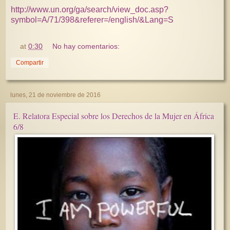
http://www.un.org/ga/search/view_doc.asp?
symbol=A/71/398&referer=/english/&Lang=S
at
0:30
No hay comentarios:
Compartir
lunes, 21 de noviembre de 2016
E. Relatora Especial sobre los Derechos de la Mujer en África
6/8