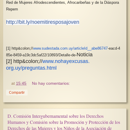
Red de Mujeres Afrodescendientes, Afrocaribeñas y de la Diáspora
Repem
http://bit.ly/noemitiresposajoven
[1] http&colon;//
www.sudestada.com
.uy/articleId__abe86747
‐
eacd
‐
4
Noticia
85e
‐
8459
‐
a19c3dc5af22/10893/De
talle
‐
de
‐
[2] http&colon;//
www.nohayexcusas.
org.uy/preguntas.html
at
15:45
No hay comentarios:
Compartir
D. Comisión Intergubernamental sobre los Derechos
Humanos y Comisión sobre la Promoción y Protección de los
Derechos de las Mujeres y los Niños de la Asociación de