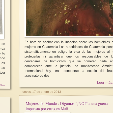
Es hora de acabar con la inacción sobre los homicidios de
o de
mujeres en Guatemala Las autoridades de Guatemala ponen
rica
sistemáticamente en peligro la vida de las mujeres al 
ento
protegerlas ni garantizar que los responsables de los
tico
centenares de homicidios que se cometen cada año
los
comparecen ante la justicia, ha manifestado Amnistía
 las
Internacional hoy, tras conocerse la noticia del brutal
bor
asesinato de dos...
Leer más.
s...
jueves, 17 de enero de 2013
Mujeres del Mundo : Digamos “¡NO!” a una guerra
impuesta por otros en Mali .