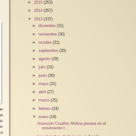
►
2015
(253)
►
2014
(357)
▼
2013
(337)
►
diciembre
(31)
►
noviembre
(30)
►
octubre
(31)
►
septiembre
(30)
►
agosto
(28)
►
julio
(31)
►
junio
(30)
►
mayo
(31)
►
abril
(27)
►
marzo
(25)
►
febrero
(24)
ue
▼
enero
(19)
jo
Asunción Cruañes Molina pionera en el
io
movimiento f...