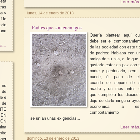
sta
Leer más.
ras
os y
lunes, 14 de enero de 2013
í lo
Padres que son enemigos
Quería plantear aquí cu
debe ser el comportamien
s...
de las sociedad con este ti
de padres: Hablaba con una
amiga de su hija, a la que 
gustaría estar en paz con 
padre y perdonarlo, pero 
puede, él paso de el
cuando se separo de 
 no
madre y un mes antes 
 de
que cumpliera los diecioc
de e
dejo de darle ninguna ayu
 de
económica, a est
comportamiento
EN
se unían unas exigencias...
IÓN
Leer más.
bito
domingo, 13 de enero de 2013
aber