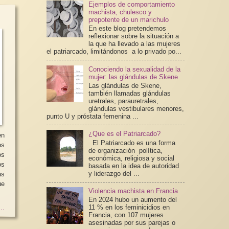
Ejemplos de comportamiento
machista, chulesco y
prepotente de un marichulo
En este blog pretendemos
reflexionar sobre la situación a
la que ha llevado a las mujeres
el patriarcado, limitándonos a lo privado po...
Conociendo la sexualidad de la
mujer: las glándulas de Skene
Las glándulas de Skene,
también llamadas glándulas
uretrales, parauretrales,
glándulas vestibulares menores,
punto U y próstata femenina ...
¿Que es el Patriarcado?
en
El Patriarcado es una forma
os
de organización política,
os
económica, religiosa y social
os
basada en la idea de autoridad
y liderazgo del ...
as
ue
Violencia machista en Francia
En 2024 hubo un aumento del
11 % en los feminicidios en
..
Francia, con 107 mujeres
asesinadas por sus parejas o