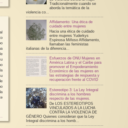
..
Tradicionalmente cuando se
aborda la temática de la
violencia co...
Affidamento: Una ética de
cuidado entre mujeres
Hacia una ética de cuidado
al
entre mujeres Yuderkys
to
Espinosa Miñoso Affidamento,
po
llamaban las feministas
italianas de la diferencia...
le
Esfuerzos de ONU Mujeres en
su
América Latina y el Caribe para
no
promover el Empoderamiento
la
Económico de las mujeres en
las estrategias de respuesta y
su
recuperación frente al COVID
de
ho
Estereotipo 3: La Ley Integral
da
discrimina a los hombres
e
respecto de las mujeres.
De LOS ESTEREOTIPOS
VINCULADOS A LA LUCHA
CONTRA LA VIOLENCIA DE
..
GÉNERO Quienes consideran que la Ley
Integral discrimina a los homb...