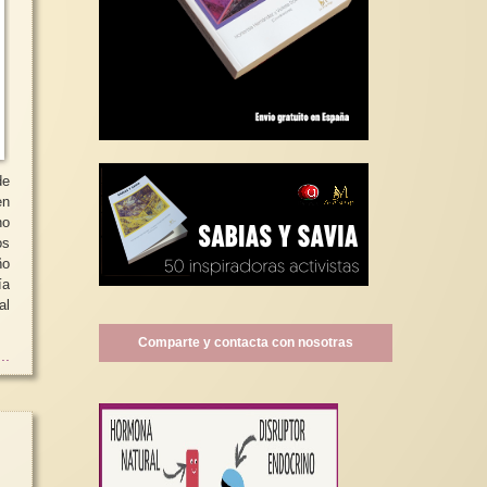
no
Comparte y contacta con nosotras
..