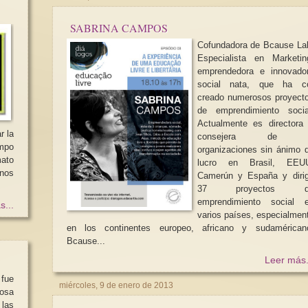
SABRINA CAMPOS
Cofundadora de Bcause La
Especialista en Marketin
emprendedora e innovado
social nata, que ha c
creado numerosos proyect
de emprendimiento socia
Actualmente es directora
consejera de 
mpo
organizaciones sin ánimo 
mato
lucro en Brasil, EEU
enos
Camerún y España y diri
37 proyectos d
emprendimiento social 
s...
varios países, especialmen
en los continentes europeo, africano y sudamérican
Bcause...
Leer más.
fue
miércoles, 9 de enero de 2013
cosa
 las