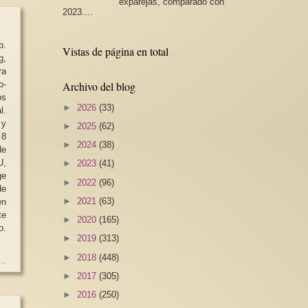
exparejas, comparado con
2023....
b.
Vistas de página en total
g,
ra
o-
Archivo del blog
os
►
2026
(33)
l.
 y
►
2025
(62)
8
►
2024
(38)
de
U,
►
2023
(41)
ge
►
2022
(96)
e
►
2021
(63)
en
te
►
2020
(165)
o.
►
2019
(313)
►
2018
(448)
..
►
2017
(305)
►
2016
(250)