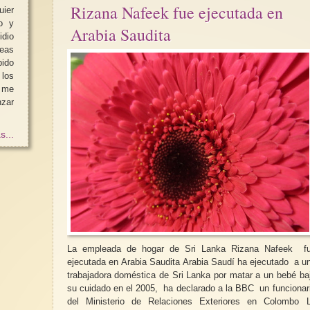
Rizana Nafeek fue ejecutada en
ier
o y
Arabia Saudita
dio
eas
bido
 los
i me
nzar
s...
La empleada de hogar de Sri Lanka Rizana Nafeek f
ejecutada en Arabia Saudita Arabia Saudí ha ejecutado a una
trabajadora doméstica de Sri Lanka por matar a un bebé ba
su cuidado en el 2005, ha declarado a la BBC un funcionar
del Ministerio de Relaciones Exteriores en Colombo La