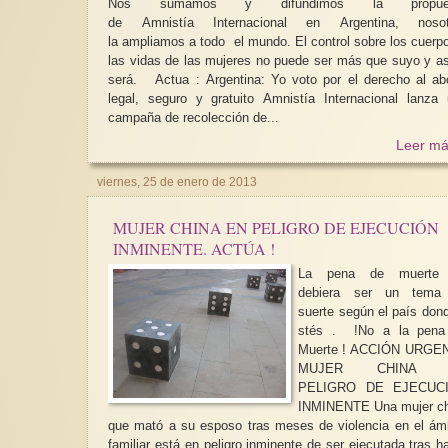
Nos sumamos y difundimos la propue
de Amnistía Internacional en Argentina, nosot
la ampliamos a todo el mundo. El control sobre los cuerp
las vidas de las mujeres no puede ser más que suyo y as
será. Actua : Argentina: Yo voto por el derecho al aborto
legal, seguro y gratuito Amnistía Internacional lanza una
campaña de recolección de...
Leer má
viernes, 25 de enero de 2013
MUJER CHINA EN PELIGRO DE EJECUCIÓN
INMINENTE. ACTÚA !
La pena de muerte
debiera ser un tema
suerte según el país don
stés . !No a la pena
Muerte ! ACCIÓN URGENTE
MUJER CHINA 
PELIGRO DE EJECUC
INMINENTE Una mujer china
que mató a su esposo tras meses de violencia en el ám
familiar está en peligro inminente de ser ejecutada tras h