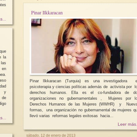
Pinar Ilkkaracan
s...
que
n la
 las
 en
nea.
ceso
Pinar Ilkkaracan (Turquia) es una investigadora 
ldad
psicoterapia y ciencias políticas además de activista por l
s y
derechos humanos. Ella es el co-fundadora de d
organizaciones no gubernamentales , Mujeres por l
Derechos Humanos de las Mujeres (WWHR) y Nuev
formas, una organización no gubernamental de mujeres q
llevó varias reformas legales exitosas hacia...
s...
Leer más.
sábado, 12 de enero de 2013