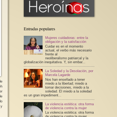
Entradas populares
Mujeres cuidadoras: entre la
obligación y la satisfacción
Cuidar es en el momento
actual, el verbo más necesario
frente al
neoliberalismo patriarcal y la
globalización inequitativa. Y, sin embar...
La Soledad y la Desolación, por
Marcela Lagarde
Nos han enseñado a tener
de
miedo a la libertad; miedo a
eh
tomar decisiones, miedo a la
soledad. El miedo a la soledad
er
es un gran impediment...
de
do
La violencia estética: otra forma
 y
de violencia contra la mujer
La violencia estética: otra forma
de violencia contra la mujer