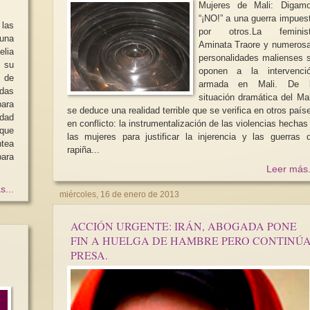
Mujeres de Mali: Digam
“¡NO!” a una guerra impues
as
por otros.La feminis
una
Aminata Traore y numeros
lia
personalidades malienses 
 su
oponen a la intervenci
é de
armada en Mali. De 
Violencia sexual en 
das
situación dramática del Mal
propuesta para su er
ara
se deduce una realidad terrible que se verifica en otros país
NotiMujeres 1/2026
idad
En el primer semest
en conflicto: la instrumentalización de las violencias hechas
Recuento global del último
las fuerzas de segur
las mujeres para justificar la injerencia y las guerras 
trimestre respecto a negativos y
tramitaron 2.655 de
tea
rapiña...
positivos en los derechos de las...
violación...
ara
Leer más.
s...
miércoles, 16 de enero de 2013
ACCIÓN URGENTE: IRÁN, ABOGADA PONE
FIN A HUELGA DE HAMBRE PERO CONTINÚ
PRESA.