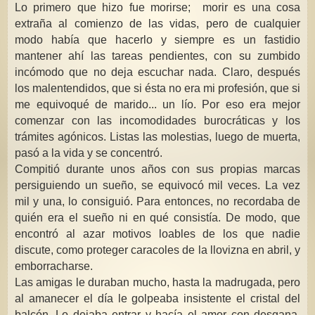
Lo primero que hizo fue morirse; morir es una cosa
extraña al comienzo de las vidas, pero de cualquier
modo había que hacerlo y siempre es un fastidio
mantener ahí las tareas pendientes, con su zumbido
incómodo que no deja escuchar nada. Claro, después
los malentendidos, que si ésta no era mi profesión, que si
me equivoqué de marido... un lío. Por eso era mejor
comenzar con las incomodidades burocráticas y los
trámites agónicos. Listas las molestias, luego de muerta,
pasó a la vida y se concentró.
Compitió durante unos años con sus propias marcas
persiguiendo un sueño, se equivocó mil veces. La vez
mil y una, lo consiguió. Para entonces, no recordaba de
quién era el sueño ni en qué consistía. De modo, que
encontró al azar motivos loables de los que nadie
discute, como proteger caracoles de la llovizna en abril, y
emborracharse.
Las amigas le duraban mucho, hasta la madrugada, pero
al amanecer el día le golpeaba insistente el cristal del
balcón. Lo dejaba entrar y hacía el amor con desgana,