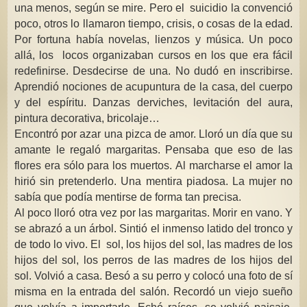
una menos, según se mire. Pero el suicidio la convenció
poco, otros lo llamaron tiempo, crisis, o cosas de la edad.
Por fortuna había novelas, lienzos y música. Un poco
allá, los locos organizaban cursos en los que era fácil
redefinirse. Desdecirse de una. No dudó en inscribirse.
Aprendió nociones de acupuntura de la casa, del cuerpo
y del espíritu. Danzas derviches, levitación del aura,
pintura decorativa, bricolaje…
Encontró por azar una pizca de amor. Lloró un día que su
amante le regaló margaritas. Pensaba que eso de las
flores era sólo para los muertos. Al marcharse el amor la
hirió sin pretenderlo. Una mentira piadosa. La mujer no
sabía que podía mentirse de forma tan precisa.
Al poco lloró otra vez por las margaritas. Morir en vano. Y
se abrazó a un árbol. Sintió el inmenso latido del tronco y
de todo lo vivo. El sol, los hijos del sol, las madres de los
hijos del sol, los perros de las madres de los hijos del
sol. Volvió a casa. Besó a su perro y colocó una foto de sí
misma en la entrada del salón. Recordó un viejo sueño