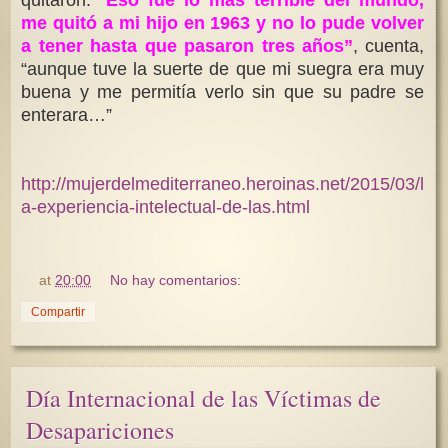
quitaron. “
Eso fue lo más terrible del mundo,
me quitó a mi hijo en 1963 y no lo pude volver
a tener hasta que pasaron tres años”
, cuenta,
“aunque tuve la suerte de que mi suegra era muy
buena y me permitía verlo sin que su padre se
enterara…”
http://mujerdelmediterraneo.heroinas.net/2015/03/l
a-experiencia-intelectual-de-las.html
at
20:00
No hay comentarios:
Compartir
Día Internacional de las Víctimas de
Desapariciones