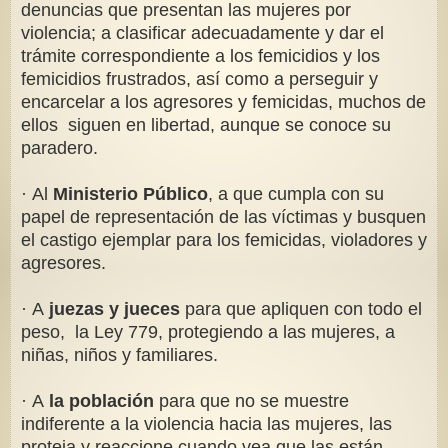
denuncias que presentan las mujeres por
violencia; a clasificar adecuadamente y dar el
trámite correspondiente a los femicidios y los
femicidios frustrados, así como a perseguir y
encarcelar a los agresores y femicidas, muchos de
ellos siguen en libertad, aunque se conoce su
paradero.
·
Al
Ministerio Público
, a que cumpla con su
papel de representación de las víctimas y busquen
el castigo ejemplar para los femicidas, violadores y
agresores.
· A
juezas y jueces
para que apliquen con todo el
peso, la Ley 779, protegiendo a las mujeres, a
niñas, niños y familiares.
· A
la población
para que no se muestre
indiferente a la violencia hacia las mujeres, las
proteja y reaccione cuando vea que las están