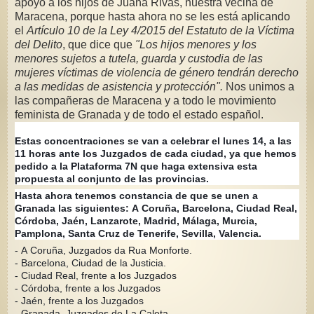
apoyo a los hijos de Juana Rivas, nuestra vecina de
Maracena, porque hasta ahora no se les está aplicando
el
Artículo 10 de la Ley 4/2015 del Estatuto de la Víctima
del Delito
, que dice que
"Los hijos menores y los
menores sujetos a tutela, guarda y custodia de las
mujeres víctimas de violencia de género tendrán derecho
a las medidas de asistencia y protección".
Nos unimos a
las compañeras de Maracena y a todo le movimiento
feminista de Granada y de todo el estado español.
Estas concentraciones se van a celebrar el lunes 14, a las
11 horas ante los Juzgados de cada ciudad, ya que hemos
pedido a la Plataforma 7N que haga extensiva esta
propuesta al conjunto de las provincias.
Hasta ahora tenemos constancia de que se unen a
Granada las siguientes: A Coruña, Barcelona, Ciudad Real,
Córdoba, Jaén, Lanzarote, Madrid, Málaga, Murcia,
Pamplona, Santa Cruz de Tenerife, Sevilla
, Valencia.
- A Coruña, Juzgados da Rua Monforte.
- Barcelona, Ciudad de la Justicia.
- Ciudad Real, frente a los Juzgados
- Córdoba, frente a los Juzgados
- Jaén, frente a los Juzgados
- Granada, Juzgados de La Caleta.