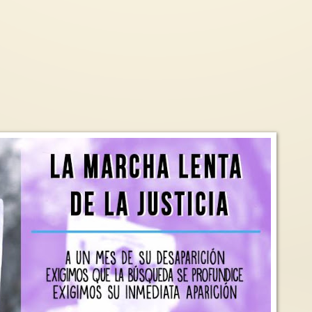
Entre 2009 y 2023, fueron
 dictó otra
acreditadas como falsas el 0,0084%
a Premio Nobel
de las denuncias presentadas por
El día del libro y la 
 Mohammadi
violencia de género
escrita por mujeres
ca y religiosa,
La violencia contra las mujeres es
Quienes amamos su
una realidad innegable que se
el universo mágico de
 violación y...
manifiesta en diversas formas,...
papel estamos de...