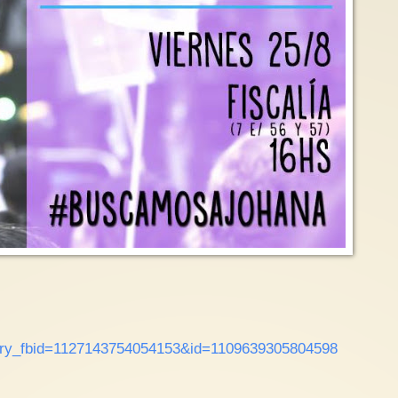
tory_fbid=1127143754054153&id=1109639305804598