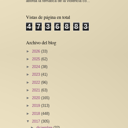
aborda la temática de la violencia co...
Vistas de página en total
4
7
3
6
8
8
3
Archivo del blog
►
2026
(33)
►
2025
(62)
►
2024
(38)
►
2023
(41)
►
2022
(96)
►
2021
(63)
►
2020
(165)
►
2019
(313)
►
2018
(448)
▼
2017
(305)
►
diciembre
(32)