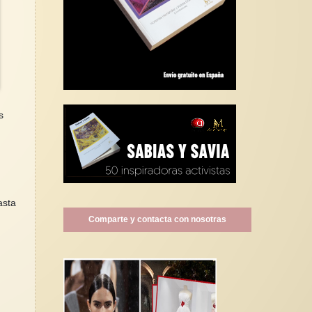
s
asta
Comparte y contacta con nosotras