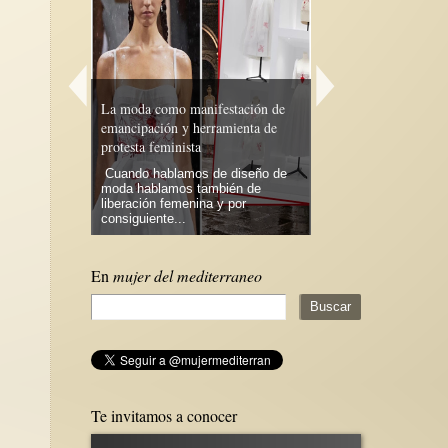
La moda como manifestación de
emancipación y herramienta de
literatura
Algunas causas-efecto 
protesta feminista
madre-hija
Cuando hablamos de diseño de
mergirnos en
moda hablamos también de
“Las raíces son las v
 la tinta y el
liberación femenina y por
llevan el alimento y t
consiguiente...
historias y tesoros, a 
En
mujer del mediterraneo
Te invitamos a conocer