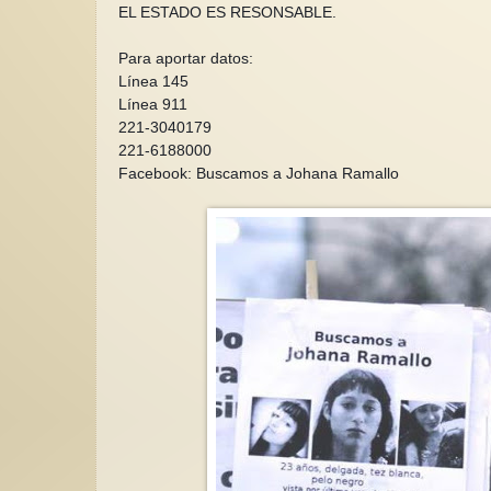
EL ESTADO ES RESONSABLE.
Para aportar datos:
Línea 145
Línea 911
221-3040179
El Tribunal de Irán
221-6188000
condena más para l
Facebook: Buscamos a Johana Ramallo
de la Paz, Narges
La represión políti
la persecución y el
encarcelamiento, la