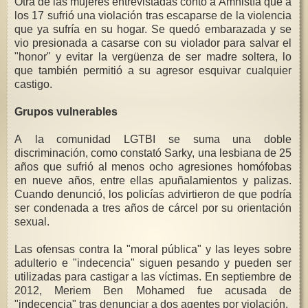
Otra de las mujeres entrevistadas contó a Amnistía que a
los 17 sufrió una violación tras escaparse de la violencia
que ya sufría en su hogar. Se quedó embarazada y se
vio presionada a casarse con su violador para salvar el
"honor" y evitar la vergüenza de ser madre soltera, lo
que también permitió a su agresor esquivar cualquier
castigo.
Grupos vulnerables
A la comunidad LGTBI se suma una doble
discriminación, como constató Sarky, una lesbiana de 25
años que sufrió al menos ocho agresiones homófobas
en nueve años, entre ellas apuñalamientos y palizas.
Cuando denunció, los policías advirtieron de que podría
ser condenada a tres años de cárcel por su orientación
sexual.
Las ofensas contra la "moral pública" y las leyes sobre
adulterio e "indecencia" siguen pesando y pueden ser
utilizadas para castigar a las víctimas. En septiembre de
2012, Meriem Ben Mohamed fue acusada de
"indecencia" tras denunciar a dos agentes por violación.