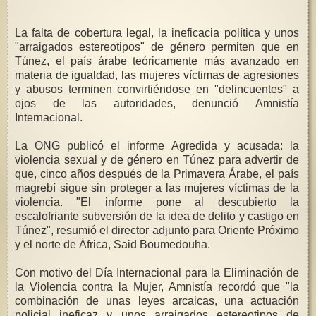
La falta de cobertura legal, la ineficacia política y unos
"arraigados estereotipos" de género permiten que en
Túnez, el país árabe teóricamente más avanzado en
materia de igualdad, las mujeres víctimas de agresiones
y abusos terminen convirtiéndose en "delincuentes" a
ojos de las autoridades, denunció Amnistía
Internacional.
La ONG publicó el informe Agredida y acusada: la
violencia sexual y de género en Túnez para advertir de
que, cinco años después de la Primavera Árabe, el país
magrebí sigue sin proteger a las mujeres víctimas de la
violencia. "El informe pone al descubierto la
escalofriante subversión de la idea de delito y castigo en
Túnez", resumió el director adjunto para Oriente Próximo
y el norte de África, Said Boumedouha.
Con motivo del Día Internacional para la Eliminación de
la Violencia contra la Mujer, Amnistía recordó que "la
combinación de unas leyes arcaicas, una actuación
policial ineficaz y unos arraigados estereotipos de