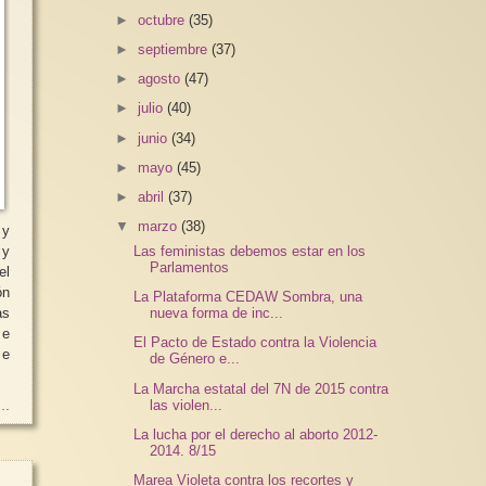
►
octubre
(35)
►
septiembre
(37)
►
agosto
(47)
►
julio
(40)
►
junio
(34)
►
mayo
(45)
►
abril
(37)
▼
marzo
(38)
 y
Las feministas debemos estar en los
 y
Parlamentos
el
La Plataforma CEDAW Sombra, una
nueva forma de inc...
as
 e
El Pacto de Estado contra la Violencia
de Género e...
La Marcha estatal del 7N de 2015 contra
las violen...
..
La lucha por el derecho al aborto 2012-
2014. 8/15
Marea Violeta contra los recortes y