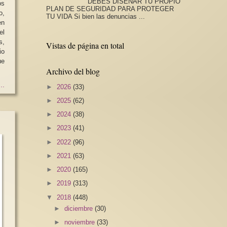
DEBES DISEÑAR TU PROPIO
os
PLAN DE SEGURIDAD PARA PROTEGER
o,
TU VIDA Si bien las denuncias ...
en
el
s,
Vistas de página en total
io
Archivo del blog
..
►
2026
(33)
►
2025
(62)
►
2024
(38)
►
2023
(41)
►
2022
(96)
►
2021
(63)
►
2020
(165)
►
2019
(313)
▼
2018
(448)
►
diciembre
(30)
►
noviembre
(33)