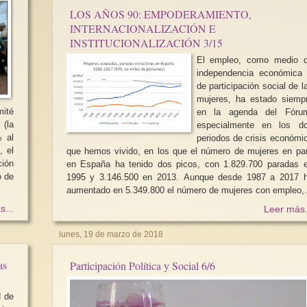
LOS AÑOS 90: EMPODERAMIENTO,
INTERNACIONALIZACIÓN E
INSTITUCIONALIZACIÓN 3/15
El empleo, como medio 
independencia económica
de participación social de l
mujeres, ha estado siemp
mité
en la agenda del Fóru
 (la
especialmente en los d
% al
periodos de crisis económi
, el
que hemos vivido, en los que el número de mujeres en pa
ción
en España ha tenido dos picos, con 1.829.700 paradas 
o de
1995 y 3.146.500 en 2013. Aunque desde 1987 a 2017 
aumentado en 5.349.800 el número de mujeres con empleo,.
s...
Leer más.
lunes, 19 de marzo de 2018
as
Participación Política y Social 6/6
N de