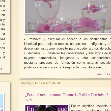
cias
le a
 de
ción
ia y
nto
sta
n la
dora
• Promover y asegurar el acceso a los documentos 
a y
identidad para mujeres rurales: campesinas, indígenas y af
nes
descendientes, como requisito para acceder a otros derech
, y
ciudadanos. • Fortalecer las capacidades y liderazgos de las
as 4
mujeres campesinas, indígenas y afro descendiente
mediante procesos de formación como actoras sociale
políticas y económicas. • Asegurar la consulta previa...
s...
Leer más.
domingo, 18 de marzo de 2018
¿Por qué nos llamamos Fórum de Política Feminista?
2/15
Fórum significa espacio 
encuentro y diálogo, abier