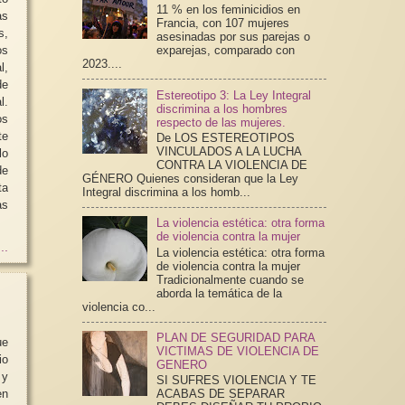
11 % en los feminicidios en
as
Francia, con 107 mujeres
s,
asesinadas por sus parejas o
os
exparejas, comparado con
2023....
l,
de
Estereotipo 3: La Ley Integral
l.
discrimina a los hombres
os
respecto de las mujeres.
te
De LOS ESTEREOTIPOS
VINCULADOS A LA LUCHA
lo
CONTRA LA VIOLENCIA DE
de
GÉNERO Quienes consideran que la Ley
ta
Integral discrimina a los homb...
as
La violencia estética: otra forma
de violencia contra la mujer
..
La violencia estética: otra forma
de violencia contra la mujer
Tradicionalmente cuando se
aborda la temática de la
violencia co...
PLAN DE SEGURIDAD PARA
ue
VICTIMAS DE VIOLENCIA DE
io
GENERO
 y
SI SUFRES VIOLENCIA Y TE
en
ACABAS DE SEPARAR