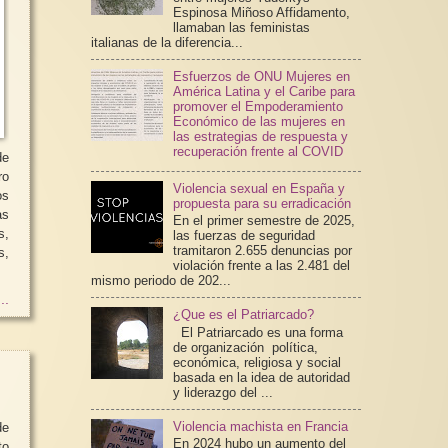
Espinosa Miñoso Affidamento,
llamaban las feministas
italianas de la diferencia...
Esfuerzos de ONU Mujeres en
América Latina y el Caribe para
promover el Empoderamiento
Económico de las mujeres en
las estrategias de respuesta y
recuperación frente al COVID
de
ro
Violencia sexual en España y
os
propuesta para su erradicación
En el primer semestre de 2025,
s,
las fuerzas de seguridad
tramitaron 2.655 denuncias por
s,
violación frente a las 2.481 del
mismo periodo de 202...
..
¿Que es el Patriarcado?
El Patriarcado es una forma
de organización política,
económica, religiosa y social
basada en la idea de autoridad
y liderazgo del ...
Violencia machista en Francia
de
En 2024 hubo un aumento del
to