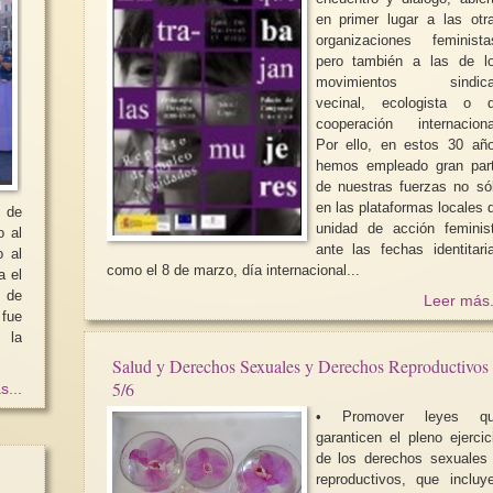
en primer lugar a las otr
organizaciones feminista
pero también a las de l
movimientos sindica
vecinal, ecologista o 
cooperación internaciona
Por ello, en estos 30 añ
hemos empleado gran par
de nuestras fuerzas no só
en las plataformas locales 
y de
unidad de acción feminis
o al
ante las fechas identitari
o al
como el 8 de marzo, día internacional...
a el
i de
Leer más.
fue
 la
Salud y Derechos Sexuales y Derechos Reproductivos
5/6
s...
• Promover leyes q
garanticen el pleno ejercic
de los derechos sexuales
reproductivos, que incluy