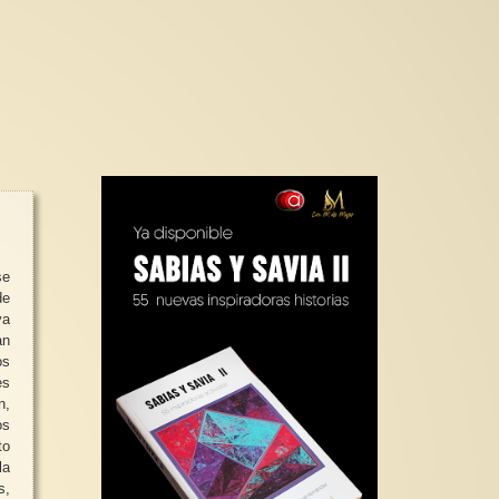
se
de
ya
an
os
es
n,
os
to
la
s,