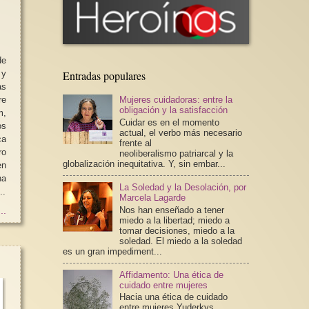
de
 y
Entradas populares
as
re
Mujeres cuidadoras: entre la
obligación y la satisfacción
m,
Cuidar es en el momento
os
actual, el verbo más necesario
ca
frente al
ro
neoliberalismo patriarcal y la
globalización inequitativa. Y, sin embar...
en
ha
La Soledad y la Desolación, por
..
Marcela Lagarde
Nos han enseñado a tener
..
miedo a la libertad; miedo a
tomar decisiones, miedo a la
soledad. El miedo a la soledad
es un gran impediment...
Affidamento: Una ética de
cuidado entre mujeres
Hacia una ética de cuidado
entre mujeres Yuderkys