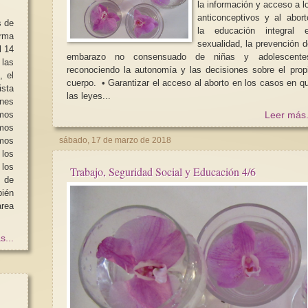
la información y acceso a l
anticonceptivos y al abort
s de
la educación integral 
orma
sexualidad, la prevención d
l 14
embarazo no consensuado de niñas y adolescente
as
reconociendo la autonomía y las decisiones sobre el prop
, el
cuerpo. • Garantizar el acceso al aborto en los casos en que
ista
las leyes...
nes
mos
Leer más.
mos
mos
sábado, 17 de marzo de 2018
 los
los
Trabajo, Seguridad Social y Educación 4/6
 de
ién
rea
s...