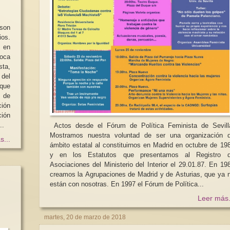
son
ios.
a en
poca
¿Será México el sigu
sta,
Violencia contra las mujeres en
tener a una mujer sen
 del
Gran Bretaña
presidencial?
que
 de
Londres, 18 enero 2025. fotógrafo
Llegamos al último 
Wiktor Szymanowicz/Future
la expectativa crece
ión
Publishing/Getty Images La...
a un paso de elegir a
ción
..
Actos desde el Fórum de Política Feminista de Sevil
Mostramos nuestra voluntad de ser una organización 
s...
ámbito estatal al constituirnos en Madrid en octubre de 19
y en los Estatutos que presentamos al Registro 
Asociaciones del Ministerio del Interior el 29.01.87. En 19
creamos la Agrupaciones de Madrid y de Asturias, que ya 
están con nosotras. En 1997 el Fórum de Política...
Leer más.
martes, 20 de marzo de 2018