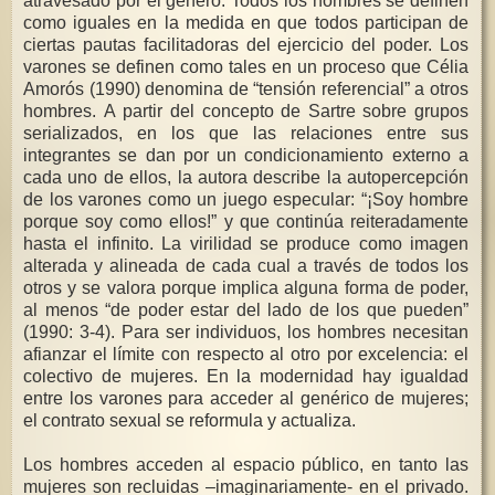
atravesado por el género. Todos los hombres se definen
como iguales en la medida en que todos participan de
ciertas pautas facilitadoras del ejercicio del poder. Los
varones se definen como tales en un proceso que Célia
Amorós (1990) denomina de “tensión referencial” a otros
hombres. A partir del concepto de Sartre sobre grupos
serializados, en los que las relaciones entre sus
integrantes se dan por un condicionamiento externo a
cada uno de ellos, la autora describe la autopercepción
de los varones como un juego especular: “¡Soy hombre
porque soy como ellos!” y que continúa reiteradamente
hasta el infinito. La virilidad se produce como imagen
alterada y alineada de cada cual a través de todos los
otros y se valora porque implica alguna forma de poder,
al menos “de poder estar del lado de los que pueden”
(1990: 3-4). Para ser individuos, los hombres necesitan
afianzar el límite con respecto al otro por excelencia: el
colectivo de mujeres. En la modernidad hay igualdad
entre los varones para acceder al genérico de mujeres;
el contrato sexual se reformula y actualiza.
Los hombres acceden al espacio público, en tanto las
mujeres son recluidas –imaginariamente- en el privado.