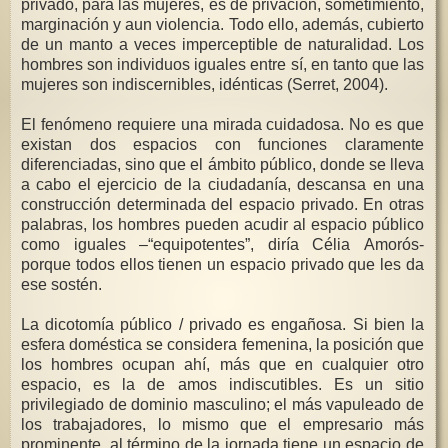
privado, para las mujeres, es de privación, sometimiento,
marginación y aun violencia. Todo ello, además, cubierto
de un manto a veces imperceptible de naturalidad. Los
hombres son individuos iguales entre sí, en tanto que las
mujeres son indiscernibles, idénticas (Serret, 2004).
El fenómeno requiere una mirada cuidadosa. No es que
existan dos espacios con funciones claramente
diferenciadas, sino que el ámbito público, donde se lleva
a cabo el ejercicio de la ciudadanía, descansa en una
construcción determinada del espacio privado. En otras
palabras, los hombres pueden acudir al espacio público
como iguales –“equipotentes”, diría Célia Amorós-
porque todos ellos tienen un espacio privado que les da
ese sostén.
La dicotomía público / privado es engañosa. Si bien la
esfera doméstica se considera femenina, la posición que
los hombres ocupan ahí, más que en cualquier otro
espacio, es la de amos indiscutibles. Es un sitio
privilegiado de dominio masculino; el más vapuleado de
los trabajadores, lo mismo que el empresario más
prominente, al término de la jornada tiene un espacio de