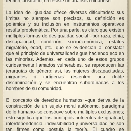
teórico, abstracto, no resiste un análisis cuidadoso.
La idea de igualdad ofrece diversas dificultades: sus
límites no siempre son precisos, su definición es
polémica y su inclusión en instrumentos operativos
resulta problemática. Por una parte, es claro que existen
múltiples formas de desigualdad social –por raza, etnia,
discapacidad, condición socioeconómica, estatus
migratorio, edad, etc.- que se evidencian al constatar
que el principio de universalidad sigue haciendo eco en
las minorías. Además, en cada uno de estos grupos
curiosamente llamados vulnerables, se reproducen las
jerarquías de género; así, las mujeres discapacitadas,
migrantes o indígenas resienten una doble
discriminación y se encuentran subordinadas a los
hombres de su comunidad.
El concepto de derechos humanos –que deriva de la
construcción de un sujeto moral autónomo, paradigma
de lo humano- se construye sobre múltiples exclusiones;
esto significa que los principios nutrientes de igualdad,
interdependencia, indivisibilidad y universalidad no son
tan firmes como postula la teoría. El cuadro se