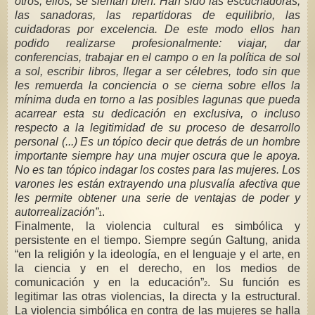
otros, ellos, se sientan bién. Han sido las
escuchadoras,
las sanadoras, las repartidoras de equilibrio, las
cuidadoras por excelencia. De este modo ellos han
podido realizarse profesionalmente: viajar, dar
conferencias, trabajar en el campo o en la política de sol
a sol, escribir libros, llegar a ser célebres, todo sin que
les remuerda la conciencia o se cierna sobre ellos la
mínima duda en torno a las posibles lagunas que pueda
acarrear esta su dedicación en exclusiva, o incluso
respecto a la legitimidad de su proceso de desarrollo
personal (...) Es un tópico decir que detrás de un hombre
importante siempre hay una mujer oscura que le apoya.
No es tan tópico indagar los costes para las mujeres. Los
varones les están extrayendo una plusvalía afectiva que
les permite obtener una serie de ventajas de poder y
autorrealización”
.
1
Finalmente, la violencia cultural es simbólica y
persistente en el tiempo. Siempre según Galtung, anida
“en la religión y la ideología, en el lenguaje y el arte, en
la ciencia y en el derecho, en los medios de
comunicación y en la educación”
. Su función es
2
legitimar las otras violencias, la directa y la estructural.
La violencia simbólica en contra de las mujeres se halla