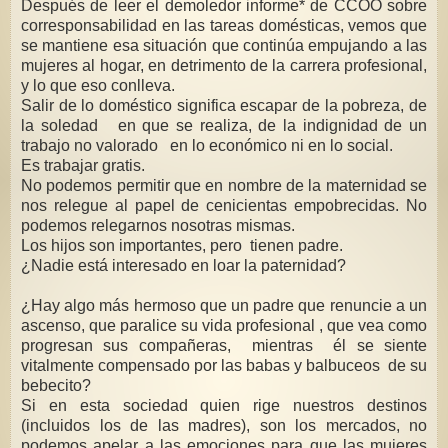
Después de leer el demoledor informe* de CCOO sobre
corresponsabilidad en las tareas domésticas, vemos que
se mantiene esa situación que continúa empujando a las
mujeres al hogar, en detrimento de la carrera profesional,
y lo que eso conlleva.
Salir de lo doméstico significa escapar de la pobreza, de
la soledad en que se realiza, de la indignidad de un
trabajo no valorado en lo económico ni en lo social.
Es trabajar gratis.
No podemos permitir que en nombre de la maternidad se
nos relegue al papel de cenicientas empobrecidas. No
podemos relegarnos nosotras mismas.
Los hijos son importantes, pero tienen padre.
¿Nadie está interesado en loar la paternidad?
¿Hay algo más hermoso que un padre que renuncie a un
ascenso, que paralice su vida profesional , que vea como
progresan sus compañeras, mientras él se siente
vitalmente compensado por las babas y balbuceos de su
bebecito?
Si en esta sociedad quien rige nuestros destinos
(incluidos los de las madres), son los mercados, no
podemos apelar a las emociones para que las mujeres