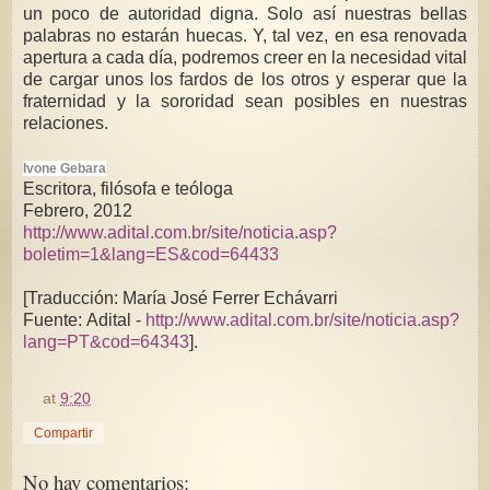
un poco de autoridad digna. Solo así nuestras bellas
palabras no estarán huecas. Y, tal vez, en esa renovada
apertura a cada día, podremos creer en la necesidad vital
de cargar unos los fardos de los otros y esperar que la
fraternidad y la sororidad sean posibles en nuestras
relaciones.
Ivone Gebara
Escritora, filósofa e teóloga
Febrero, 2012
http://www.adital.com.br/site/noticia.asp?
boletim=1&lang=ES&cod=64433
[Traducción: María José Ferrer Echávarri
Fuente: Adital -
http://www.adital.com.br/site/noticia.asp?
lang=PT&cod=64343
].
at
9:20
Compartir
No hay comentarios: