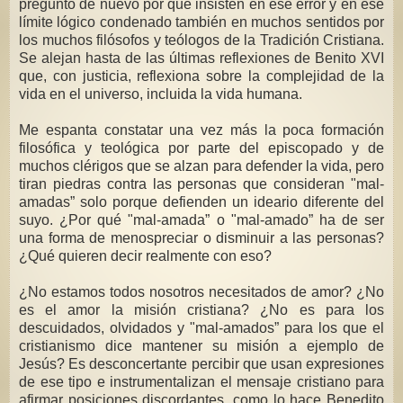
pregunto de nuevo por qué insisten en ese error y en ese
límite lógico condenado también en muchos sentidos por
los muchos filósofos y teólogos de la Tradición Cristiana.
Se alejan hasta de las últimas reflexiones de Benito XVI
que, con justicia, reflexiona sobre la complejidad de la
vida en el universo, incluida la vida humana.
Me espanta constatar una vez más la poca formación
filosófica y teológica por parte del episcopado y de
muchos clérigos que se alzan para defender la vida, pero
tiran piedras contra las personas que consideran "mal-
amadas” solo porque defienden un ideario diferente del
suyo. ¿Por qué "mal-amada” o "mal-amado” ha de ser
una forma de menospreciar o disminuir a las personas?
¿Qué quieren decir realmente con eso?
¿No estamos todos nosotros necesitados de amor? ¿No
es el amor la misión cristiana? ¿No es para los
descuidados, olvidados y "mal-amados” para los que el
cristianismo dice mantener su misión a ejemplo de
Jesús? Es desconcertante percibir que usan expresiones
de ese tipo e instrumentalizan el mensaje cristiano para
afirmar posiciones discordantes, como lo hace Benedito