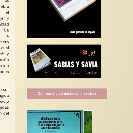
 las
debía
a el
jer y
aldad
:
“La
e la
énero
 cual
rés y
ación
icien
iones
n ser
Comparte y contacta con nosotras
igida
pacto
gidas
n del