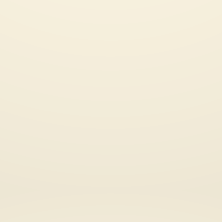
Recorrido y recuento de la
presencia violeta en los Juegos
Emmeline, un activi
Olímpicos
hechos…no palabras!
Terminaron las Olimpiadas y
La Unión Social y Po
puedo decir que me han dejado un
Mujeres fundada y li
muy buen sabor de boca,...
Emmeline Pankhurst,