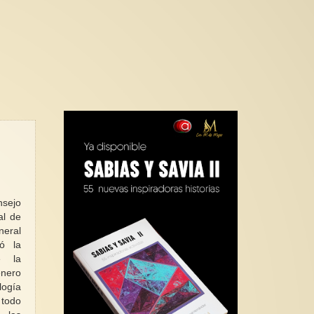
sejo
al de
eral
ó la
e la
énero
ogía
 todo