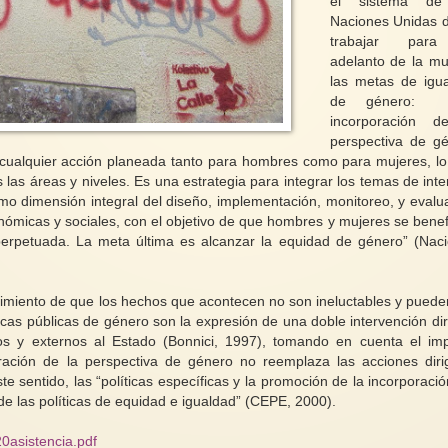
el sistema de
Naciones Unidas 
trabajar par
adelanto de la mu
las metas de igu
de género
incorporación d
perspectiva de g
e cualquier acción planeada tanto para hombres como para mujeres, lo
 las áreas y niveles. Es una estrategia para integrar los temas de inte
mo dimensión integral del diseño, implementación, monitoreo, y evalu
onómicas y sociales, con el objetivo de que hombres y mujeres se benef
erpetuada. La meta última es alcanzar la equidad de género” (Nac
ocimiento de que los hechos que acontecen no son ineluctables y puede
ticas públicas de género son la expresión de una doble intervención dir
nos y externos al Estado (Bonnici, 1997), tomando en cuenta el im
ación de la perspectiva de género no reemplaza las acciones diri
 sentido, las “políticas específicas y la promoción de la incorporació
e las políticas de equidad e igualdad” (CEPE, 2000).
0asistencia.pdf