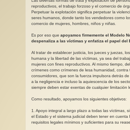
Las diversas formas de trata y explotación de personas
reproductivos, el trabajo forzoso y el comercio de órg
Perpetuar la explotación significa perpetuar la violen
seres humanos, donde tanto los vendedores como los
comercio de mujeres, hombres, niños y niñas.
Es por eso que
apoyamos firmemente el Modelo Nórd
despenaliza a las víctimas y enfatiza el papel del 
Al tratar de establecer justicia, los jueces y juezas, 
humana y la libertad de las víctimas, ya sea del traba
mujeres con fines reproductivos. Al mismo tiempo, de
crímenes como crímenes de lesa humanidad, contra tra
consumidores, que son la fuerza impulsora detrás de 
a la negligencia e incluso la aquiescencia de los se
siempre deben estar exentas de cualquier limitación l
Como resultado, apoyamos los siguientes objetivos:
1. Apoyo integral a largo plazo a todas las víctimas, 
el Estado y el sistema judicial deben tener en cuenta 
requisitos legales mínimos y suficientes para su reas