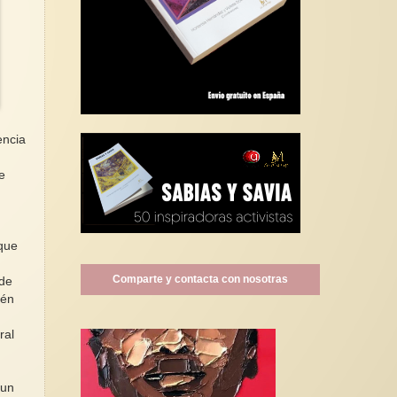
encia
e
 que
Comparte y contacta con nosotras
 de
ién
i
ral
 un