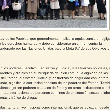
Ley de los Pueblos, que generalmente implica la aquiescencia o neglig
 de los derechos humanos, y debe considerarse un crimen contra la
condenado por las Naciones Unidas bajo la Meta 8.7 de sus Objetivos d
os poderes Ejecutivo, Legislativo y Judicial, y las fuerzas policiales,
arentes y creíbles en su búsqueda del bien común, la dignidad de las
 del Estado, el Sistema Judicial y las fuerzas de seguridad con la trata
do, significa la corrupción absoluta de los poderes del Estado. Tamb
ienes ejercen poderes estatales de facto y en otras instituciones cuas
trata internacional de personas con fines de explotación sexual o labo
onas y tráfico de drogas.
lidas, tanto a nivel nacional como internacional, que establezcan desde