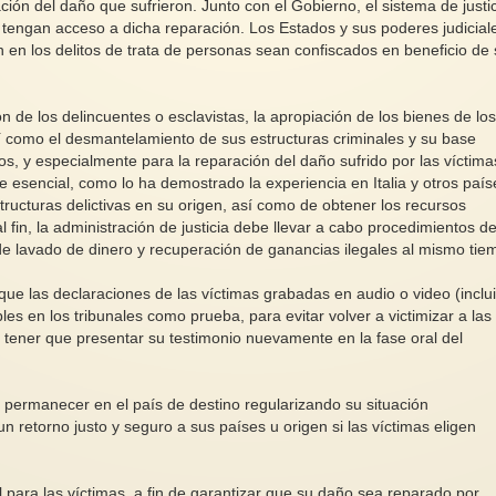
ción del daño que sufrieron. Junto con el Gobierno, el sistema de justi
engan acceso a dicha reparación. Los Estados y sus poderes judicial
n en los delitos de trata de personas sean confiscados en beneficio de
ón de los delincuentes o esclavistas, la apropiación de los bienes de lo
 como el desmantelamiento de sus estructuras criminales y su base
vos, y especialmente para la reparación del daño sufrido por las víctima
e esencial, como lo ha demostrado la experiencia en Italia y otros país
tructuras delictivas en su origen, así como de obtener los recursos
l fin, la administración de justicia debe llevar a cabo procedimientos d
de lavado de dinero y recuperación de ganancias ilegales al mismo tie
ue las declaraciones de las víctimas grabadas en audio o video (inclu
les en los tribunales como prueba, para evitar volver a victimizar a las
y tener que presentar su testimonio nuevamente en la fase oral del
 permanecer en el país de destino regularizando su situación
un retorno justo y seguro a sus países u origen si las víctimas eligen
ara las víctimas, a fin de garantizar que su daño sea reparado por