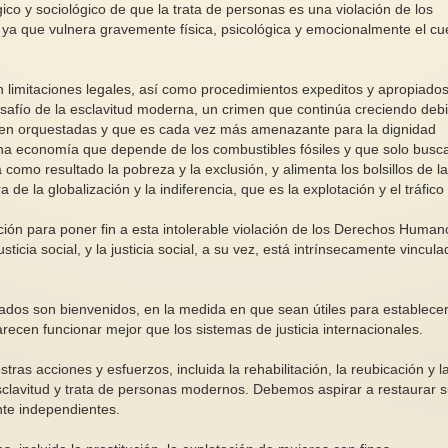
ógico y sociológico de que la trata de personas es una violación de los
ya que vulnera gravemente física, psicológica y emocionalmente el cu
 limitaciones legales, así como procedimientos expeditos y apropiado
esafío de la esclavitud moderna, un crimen que continúa creciendo deb
El acoso escolar a niños es
 bien orquestadas y que es cada vez más amenazante para la dignidad
minimizado en primaria de South
na economía que depende de los combustibles fósiles y que solo busc
Bend IN.
Episodios de una vid
omo resultado la pobreza y la exclusión, y alimenta los bolsillos de l
A menudo escucho anomalías,
Desde mil novecien
 de la globalización y la indiferencia, que es la explotación y el tráfico
falta de presupuesto y de personal
nueve Almudena Gr
calificado en los diferentes...
dejó de llegar puntua
ción para poner fin a esta intolerable violación de los Derechos Human
sticia social, y la justicia social, a su vez, está intrínsecamente vincul
stados son bienvenidos, en la medida en que sean útiles para establecer
recen funcionar mejor que los sistemas de justicia internacionales.
ras acciones y esfuerzos, incluida la rehabilitación, la reubicación y l
esclavitud y trata de personas modernos. Debemos aspirar a restaurar 
nte independientes.