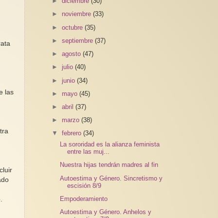
►
diciembre
(30)
►
noviembre
(33)
►
octubre
(35)
►
septiembre
(37)
rata
►
agosto
(47)
►
julio
(40)
►
junio
(34)
e las
►
mayo
(45)
►
abril
(37)
►
marzo
(38)
tra
▼
febrero
(34)
La sororidad es la alianza feminista
entre las muj...
Nuestra hijas tendrán madres al fin
luir
Autoestima y Género. Sincretismo y
ado
escisión 8/9
Empoderamiento
.
Autoestima y Género. Anhelos y