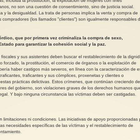
, incluida la prostitución, la explotación de mujeres con fines
anos, no son una cuestión de consentimiento, sino de justicia social.
cia y la desigualdad. La trata de personas implica la venta y compra de
 compradores (los llamados "clientes") son igualmente responsables d
ico, que por primera vez criminaliza la compra de sexo,
Estado para garantizar la cohesión social y la paz.
los fiscales y sus asistentes deben buscar el restablecimiento de la digni
jo forzado, la prostitución, el comercio de órganos o la explotación de
bería haber castigos más severos, en línea con la caracterización de e
ficantes, traficantes y sus cómplices, proxenetas y clientes o
estas prácticas delictivas. Estos crímenes, que continúan creciendo d
ctores del gobierno, son violaciones graves de los derechos humanos qu
egal. Y bajo ninguna circunstancia las víctimas deben ser castigadas.
sin limitaciones ni condiciones. Las iniciativas de apoyo proporcionadas 
las necesidades específicas de las víctimas y el restablecimiento de
entamiento.