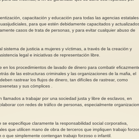
ntización, capacitación y educación para todas las agencias estatales
y cuasijudiciales, para que estén debidamente capacitados y actualizado
damente casos de trata de personas, y para evitar cualquier abuso de
l sistema de justicia a mujeres y víctimas, a través de la creación y
istencia legal e iniciativas de representación libre.
se en los procedimientos de lavado de dinero para combatir eficazment
trás de las estructuras criminales y las organizaciones de la mafia, el
 deben rastrear los flujos de dinero, tan difíciles de rastrear, como
roxenetas y sus cómplices .
n llamados a trabajar por una sociedad justa y libre de esclavos, en
colaborar con redes de tráfico de personas, especialmente organizacio
se especifique claramente la responsabilidad social corporativa,
les que utilicen mano de obra de terceros que impliquen trabajo forzo
n o que simplemente contengan trabajo forzoso o infantil.