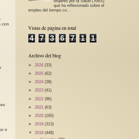
Mujeres por la Salud ( AMS)
que ha reflexionado sobre el
empleo del tiempo co...
,
s con
Vistas de página en total
4
7
3
6
7
1
1
Archivo del blog
►
2026
(33)
e
►
2025
(62)
►
2024
(38)
►
2023
(41)
►
2022
(96)
nes
►
2021
(63)
►
2020
(165)
►
2019
(313)
so o
▼
2018
(448)