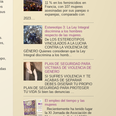
cia
11 % en los feminicidios en
es
Francia, con 107 mujeres
asesinadas por sus parejas o
 sus
exparejas, comparado con
2023....
Estereotipo 3: La Ley Integral
s
discrimina a los hombres
respecto de las mujeres.
s.
De LOS ESTEREOTIPOS
es,
VINCULADOS A LA LUCHA
CONTRA LA VIOLENCIA DE
GÉNERO Quienes consideran que la Ley
e
Integral discrimina a los homb...
mpo,
PLAN DE SEGURIDAD PARA
VICTIMAS DE VIOLENCIA DE
idas
GENERO
SI SUFRES VIOLENCIA Y TE
ACABAS DE SEPARAR
DEBES DISEÑAR TU PROPIO
PLAN DE SEGURIDAD PARA PROTEGER
TU VIDA Si bien las denuncias ...
El empleo del tiempo y las
mujeres
Recientemente ha tenido lugar
la XI Jornada de Asociación de