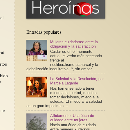
el
Entradas populares
Mujeres cuidadoras: entre la
obligación y la satisfacción
Cuidar es en el momento
dad
actual, el verbo más necesario
frente al
stos
neoliberalismo patriarcal y la
globalización inequitativa. Y, sin embar...
ebido
La Soledad y la Desolación, por
e
Marcela Lagarde
Nos han enseñado a tener
miedo a la libertad; miedo a
tomar decisiones, miedo a la
soledad. El miedo a la soledad
es un gran impediment...
por
Affidamento: Una ética de
cuidado entre mujeres
Hacia una ética de cuidado
entre mujeres Yuderkys