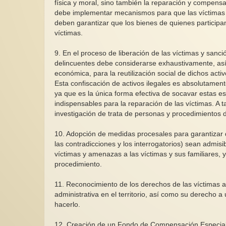
física y moral, sino también la reparación y compensa
debe implementar mecanismos para que las víctimas t
deben garantizar que los bienes de quienes participa
víctimas.
9. En el proceso de liberación de las víctimas y sanci
delincuentes debe considerarse exhaustivamente, así
económica, para la reutilización social de dichos acti
Esta confiscación de activos ilegales es absolutament
ya que es la única forma efectiva de socavar estas es
indispensables para la reparación de las víctimas. A ta
investigación de trata de personas y procedimientos 
10. Adopción de medidas procesales para garantizar q
las contradicciones y los interrogatorios) sean admisib
víctimas y amenazas a las víctimas y sus familiares, 
procedimiento.
11. Reconocimiento de los derechos de las víctimas a
administrativa en el territorio, así como su derecho a 
hacerlo.
12. Creación de un Fondo de Compensación Especial p