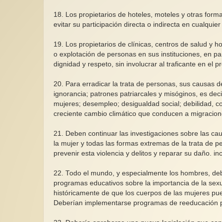
18. Los propietarios de hoteles, moteles y otras fo
evitar su participación directa o indirecta en cualquie
19. Los propietarios de clínicas, centros de salud y
o explotación de personas en sus instituciones, en par
dignidad y respeto, sin involucrar al traficante en el p
20. Para erradicar la trata de personas, sus causas d
ignorancia; patrones patriarcales y misóginos, es dec
mujeres; desempleo; desigualdad social; debilidad, c
creciente cambio climático que conducen a migracione
21. Deben continuar las investigaciones sobre las cau
la mujer y todas las formas extremas de la trata de 
prevenir esta violencia y delitos y reparar su daño. in
22. Todo el mundo, y especialmente los hombres, debe
programas educativos sobre la importancia de la sexu
históricamente de que los cuerpos de las mujeres p
Deberían implementarse programas de reeducación pa