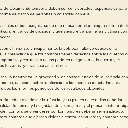
rmas de alojamiento temporal deben ser considerados responsables para
r forma de tráfico de personas o colaborar con ella.
 hospitales deben asegurarse de que nunca permitan ninguna forma de t
ticular el tráfico de órganos, y que siempre tratarán a las víctimas con
roceso.
eben eliminarse, principalmente: la pobreza; falta de educación e
ir, la creencia de que los hombres tienen derechos sobre los cuerpos d
ompromiso y corrupción de los poderes del gobierno; la guerra y el
s forzadas; y otras causas similares.
sas, la naturaleza, la gravedad y las consecuencias de la violencia con
personas, así como sobre la eficacia de las medidas adoptadas para
cluidos los informes periódicos de los resultados obtenidos.
rían educarse desde la infancia, y los planes de estudios deberían inc
alidad femenina y la dignidad de las mujeres, y el pensamiento arraig
ueden comprarse o venderse por los hombres debería ser erradicado.
ra hombres que ejercen violencia contra las mujeres y compran sexo