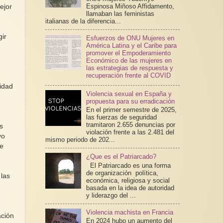
Espinosa Miñoso Affidamento,
ejor
llamaban las feministas
italianas de la diferencia...
gir
Esfuerzos de ONU Mujeres en
América Latina y el Caribe para
promover el Empoderamiento
Económico de las mujeres en
las estrategias de respuesta y
recuperación frente al COVID
ridad
Violencia sexual en España y
propuesta para su erradicación
En el primer semestre de 2025,
las fuerzas de seguridad
tramitaron 2.655 denuncias por
s
violación frente a las 2.481 del
vo
mismo periodo de 202...
te
¿Que es el Patriarcado?
El Patriarcado es una forma
de organización política,
 las
económica, religiosa y social
basada en la idea de autoridad
y liderazgo del ...
Violencia machista en Francia
ación
En 2024 hubo un aumento del