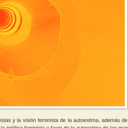
alistas y la visión feminista de la autoestima, además de
de la política feminista a favor de la autoestima de las muj