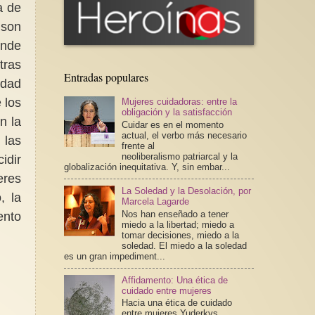
a de
 son
ende
tras
Entradas populares
idad
 los
Mujeres cuidadoras: entre la
obligación y la satisfacción
n la
Cuidar es en el momento
actual, el verbo más necesario
 las
frente al
neoliberalismo patriarcal y la
idir
globalización inequitativa. Y, sin embar...
eres
La Soledad y la Desolación, por
, la
Marcela Lagarde
Nos han enseñado a tener
ento
miedo a la libertad; miedo a
tomar decisiones, miedo a la
soledad. El miedo a la soledad
es un gran impediment...
Affidamento: Una ética de
cuidado entre mujeres
Hacia una ética de cuidado
entre mujeres Yuderkys