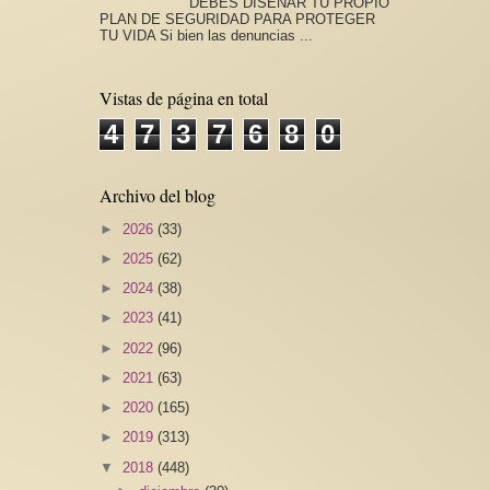
DEBES DISEÑAR TU PROPIO
PLAN DE SEGURIDAD PARA PROTEGER
TU VIDA Si bien las denuncias ...
Vistas de página en total
4
7
3
7
6
8
0
Archivo del blog
►
2026
(33)
►
2025
(62)
►
2024
(38)
►
2023
(41)
►
2022
(96)
►
2021
(63)
►
2020
(165)
►
2019
(313)
▼
2018
(448)