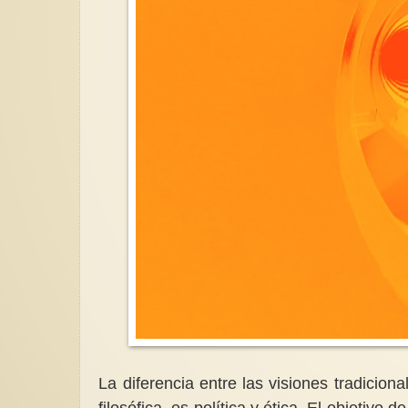
La diferencia entre las visiones tradicion
filosófica, es política y ética. El objetivo 