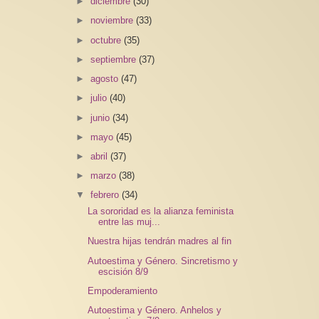
►
diciembre
(30)
►
noviembre
(33)
►
octubre
(35)
►
septiembre
(37)
►
agosto
(47)
►
julio
(40)
►
junio
(34)
►
mayo
(45)
►
abril
(37)
►
marzo
(38)
▼
febrero
(34)
La sororidad es la alianza feminista
entre las muj...
Nuestra hijas tendrán madres al fin
Autoestima y Género. Sincretismo y
escisión 8/9
Empoderamiento
Autoestima y Género. Anhelos y