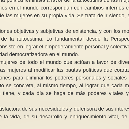
mos en el mundo correspondan con cambios internos e
de las mujeres en su propia vida. Se trata de ir siendo, 
Informe de la Relatora Especial
sobre la violencia contra las
ciones objetivas y subjetivas de existencia, y con los m
mujeres y las niñas, sus causas y
 de la autoestima. Lo fundamental desde la Perspec
consecuencias (contexto de la
Violencia machista e
consiste en lograr el empoderamiento personal y colectiv
reproducción subrogada )2/10
En 2024 hubo un au
cidad democratizadora en el mundo.
Fenómeno A. Escala y
% en los feminicidio
tendencias 6. La práctica de la
con 107 mujeres ase
 mujeres de todo el mundo que actúan a favor de dive
reproducción subrogada...
sus...
s mujeres al modificar las pautas políticas que coarta
ciones para eliminar los poderes personales y sociales
o se concreta, al mismo tiempo, al lograr que cada m
 tiene, y cada día se haga de más poderes vitales y
isfactora de sus necesidades y defensora de sus intere
 la vida, de su desarrollo y enriquecimiento vital, de