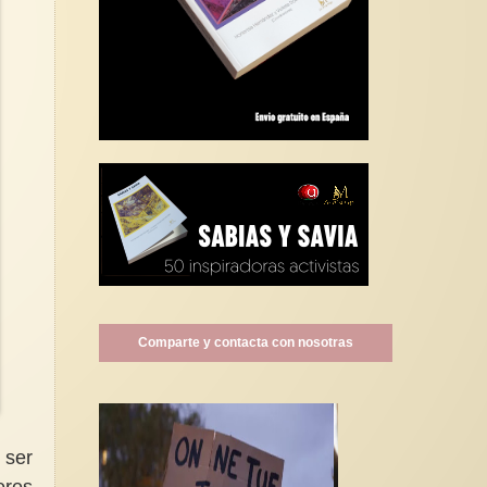
Comparte y contacta con nosotras
 ser
eres