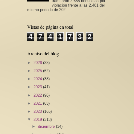
tramitaron 2.655 denuncias por
violación frente a las 2.481 del
mismo periodo de 202...
Vistas de página en total
4
7
4
1
7
3
2
Archivo del blog
►
2026
(33)
►
2025
(62)
►
2024
(38)
►
2023
(41)
►
2022
(96)
►
2021
(63)
►
2020
(165)
▼
2019
(313)
►
diciembre
(34)