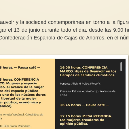
uvoir y la sociedad contemporánea en torno a la figur
ugar el 13 de junio durante todo el día, desde las 9:00 h
¿ Hasta donde va a llegar tanto
Violencia sexual en 
a Confederación Española de Cajas de Ahorros, en el nú
desatino ?
propuesta para su er
Duele escuchar como para
En el primer semest
algunas personas la guerra se
las fuerzas de segur
traduce en un tema de poder y
tramitaron 2.655 de
de...
violación...