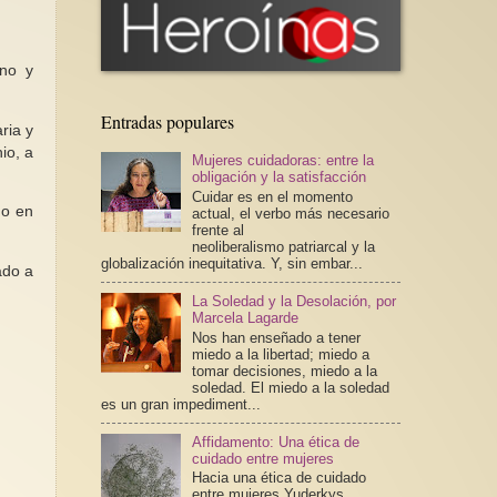
rno y
Entradas populares
ria y
io, a
Mujeres cuidadoras: entre la
obligación y la satisfacción
Cuidar es en el momento
 o en
actual, el verbo más necesario
frente al
neoliberalismo patriarcal y la
globalización inequitativa. Y, sin embar...
ado a
La Soledad y la Desolación, por
Marcela Lagarde
Nos han enseñado a tener
miedo a la libertad; miedo a
tomar decisiones, miedo a la
soledad. El miedo a la soledad
es un gran impediment...
Affidamento: Una ética de
cuidado entre mujeres
Hacia una ética de cuidado
entre mujeres Yuderkys