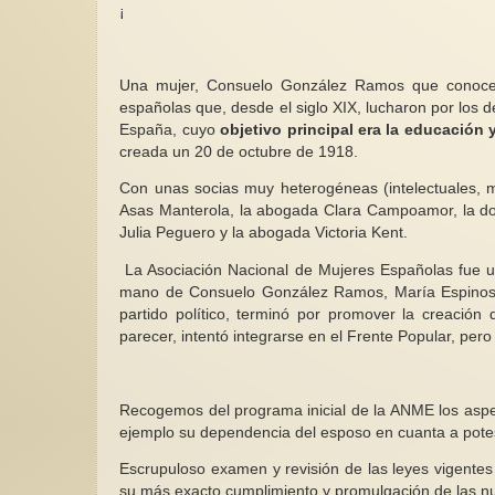
¡
Una mujer, Consuelo González Ramos que conocem
españolas que, desde el siglo XIX, lucharon por los d
España, cuyo
objetivo principal era la educación 
nización,
Triste realidad de l
creada un 20 de octubre de 1918.
Feminismo para principiantes como
 feminidad
machista en Ecuado
parte de la aculturación violeta (2)
Con unas socias muy heterogéneas (intelectuales, ma
iento del
Traemos los datos 
sta a nivel
El asunto del descrédito del
machista en Ecuad
Asas Manterola, la abogada Clara Campoamor, la doc
portantes
feminismo, la mala reputación de
pais de poco más 
Julia Peguero y la abogada Victoria Kent.
las feministas y de mujeres...
millones...
La Asociación Nacional de Mujeres Españolas fue un
mano de Consuelo González Ramos, María Espinosa 
partido político, terminó por promover la creación
parecer, intentó integrarse en el Frente Popular, pero 
Recogemos del programa inicial de la ANME los aspe
ejemplo su dependencia del esposo en cuanta a potes
Escrupuloso examen y revisión de las leyes vigentes
su más exacto cumplimiento y promulgación de las n