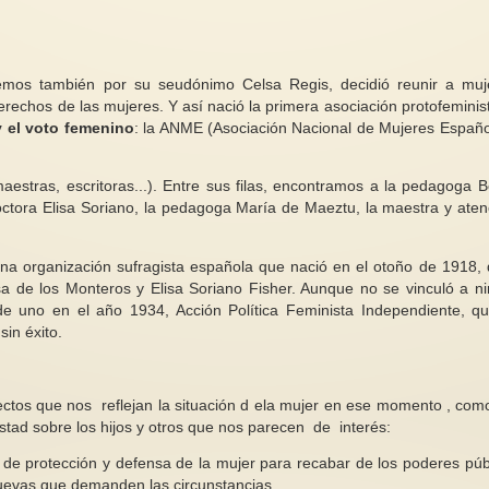
os también por su seudónimo Celsa Regis, decidió reunir a mu
erechos de las mujeres. Y así nació la primera asociación protofeminis
y el voto femenino
: la ANME (Asociación Nacional de Mujeres Españo
Un punto de inflexió
a violencia
Condiciones para un sistema de
negociaciones multila
r
empleo/cuidados igualitario
los derechos de las m
estras, escritoras...). Entre sus filas, encontramos a la pedagoga B
de la violencia
Tomamos el texto de nuestra
or , un pequeño
admirada María Pazos para
La CSW70, celebra
tora Elisa Soriano, la pedagoga María de Maeztu, la maestra y aten
de 18
ayudarnos a poner sobre la mesa
de este año, puso d
propuestas de...
una creciente polariz
a organización sufragista española que nació en el otoño de 1918, 
de los Monteros y Elisa Soriano Fisher. Aunque no se vinculó a n
 de uno en el año 1934, Acción Política Feminista Independiente, qu
sin éxito.
ctos que nos reflejan la situación d ela mujer en ese momento , com
tad sobre los hijos y otros que nos parecen de interés:
 de protección y defensa de la mujer para recabar de los poderes púb
uevas que demanden las circunstancias.