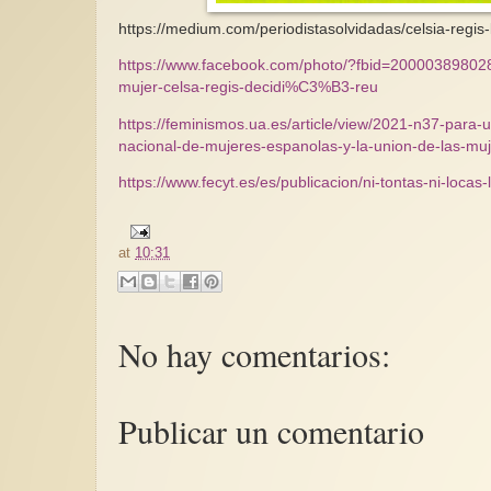
https://medium.com/periodistasolvidadas/celsia-regi
https://www.facebook.com/photo/?fbid=2000038980
mujer-celsa-regis-decidi%C3%B3-reu
https://feminismos.ua.es/article/view/2021-n37-para-
nacional-de-mujeres-espanolas-y-la-union-de-las-mu
https://www.fecyt.es/es/publicacion/ni-tontas-ni-locas-
at
10:31
No hay comentarios:
Publicar un comentario