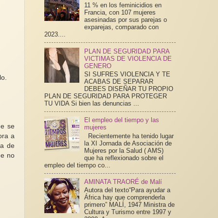
11 % en los feminicidios en
Francia, con 107 mujeres
asesinadas por sus parejas o
exparejas, comparado con
2023....
PLAN DE SEGURIDAD PARA
VICTIMAS DE VIOLENCIA DE
GENERO
SI SUFRES VIOLENCIA Y TE
lo.
ACABAS DE SEPARAR
DEBES DISEÑAR TU PROPIO
PLAN DE SEGURIDAD PARA PROTEGER
TU VIDA Si bien las denuncias ...
El empleo del tiempo y las
ue se
mujeres
Recientemente ha tenido lugar
ora a
la XI Jornada de Asociación de
da de
Mujeres por la Salud ( AMS)
ue no
que ha reflexionado sobre el
empleo del tiempo co...
AMlNATA TRAORÉ de Malí
Autora del texto“Para ayudar a
África hay que comprenderla
primero” MALÍ, 1947 Ministra de
Cultura y Turismo entre 1997 y