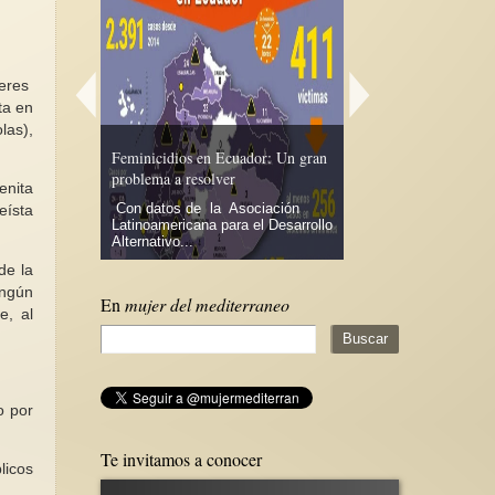
jeres
ta en
las),
n en las
terales sobre
Feminicidios en Ecuador: Un gran
Día de las Escritoras y
ujeres
problema a resolver
autoras españolas
enita
da en marzo
Con datos de la Asociación
Cada octubre, en el 
eísta
e manifiesto
Latinoamericana para el Desarrollo
próximo al 15 que es 
ación de...
Alternativo...
Santa Teresa de Jesús,
de la
ingún
En
mujer del mediterraneo
e, al
o por
Te invitamos a conocer
licos