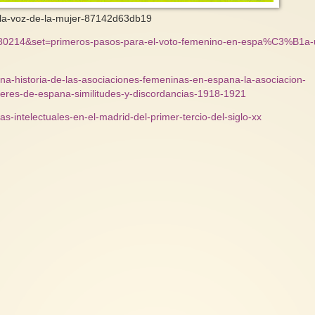
s-la-voz-de-la-mujer-87142d63db19
280214&set=primeros-pasos-para-el-voto-femenino-en-espa%C3%B1a-
una-historia-de-las-asociaciones-femeninas-en-espana-la-asociacion-
jeres-de-espana-similitudes-y-discordancias-1918-1921
las-intelectuales-en-el-madrid-del-primer-tercio-del-siglo-xx