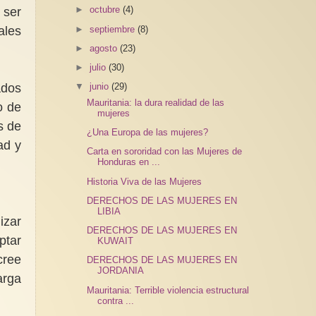
►
octubre
(4)
 ser
ales
►
septiembre
(8)
►
agosto
(23)
►
julio
(30)
ados
▼
junio
(29)
Mauritania: la dura realidad de las
o de
mujeres
s de
¿Una Europa de las mujeres?
ad y
Carta en sororidad con las Mujeres de
Honduras en ...
Historia Viva de las Mujeres
DERECHOS DE LAS MUJERES EN
LIBIA
izar
DERECHOS DE LAS MUJERES EN
ptar
KUWAIT
cree
DERECHOS DE LAS MUJERES EN
JORDANIA
arga
Mauritania: Terrible violencia estructural
contra ...