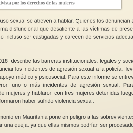
ivista por los derechos de las mujeres
uso sexual se atreven a hablar. Quienes los denuncian 
ma disfuncional que desaliente a las víctimas de prese
Apoya con nosotras la concesión
 o incluso ser castigadas y carecen de servicios adecu
del premio René Cassin a Francesca
Albanese
Alianza Internaciona
Nos sumamos a solicitar el
reconocimiento de Francesca
La decisión para la 
 describe las barreras institucionales, legales y soci
Albanese para el Premio René
la Alianza Internaci
Cassin de...
Mujeres fue tomada 
ciar los incidentes de agresión sexual a la policía, llev
r apoyo médico y psicosocial. Para este informe se entrev
eron uno o más incidentes de agresión sexual. Par
al de mujeres y hablaron con tres mujeres detenidas lueg
formaron haber sufrido violencia sexual.
imonio en Mauritania pone en peligro a las sobreviviente
tar una queja, ya que ellas mismos podrían ser procesad