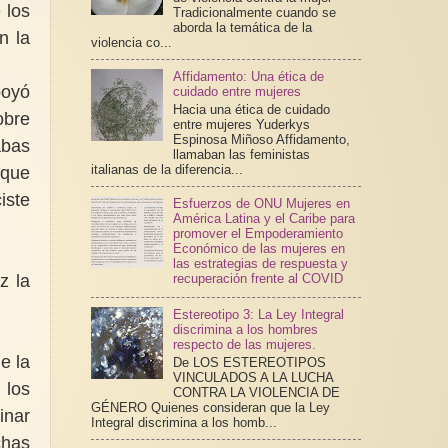
 los
Tradicionalmente cuando se
aborda la temática de la
n la
violencia co...
Affidamento: Una ética de
poyó
cuidado entre mujeres
Hacia una ética de cuidado
obre
entre mujeres Yuderkys
Espinosa Miñoso Affidamento,
abas
llamaban las feministas
italianas de la diferencia...
 que
iste
Esfuerzos de ONU Mujeres en
América Latina y el Caribe para
promover el Empoderamiento
Económico de las mujeres en
las estrategias de respuesta y
z la
recuperación frente al COVID
Estereotipo 3: La Ley Integral
discrimina a los hombres
respecto de las mujeres.
e la
De LOS ESTEREOTIPOS
VINCULADOS A LA LUCHA
 los
CONTRA LA VIOLENCIA DE
GÉNERO Quienes consideran que la Ley
inar
Integral discrimina a los homb...
chas