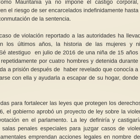
 Como Mauritania ya no impone el castigo corporal,
ren el riesgo de ser encarcelados indefinidamente hasta
 conmutación de la sentencia.
aso de violación reportado a las autoridades ha lleva
 los últimos años, la historia de las mujeres y n
. Sé atestiguo en julio de 2016 de una niña de 15 años
da repetidamente por cuatro hombres y detenida durante
da a prisión después de haber revelado que conocía a
arse con ella y ayudarla a escapar de su hogar, donde
as para fortalecer las leyes que protegen los derecho
, el gobierno aprobó un proyecto de ley sobre la viole
tación en el parlamento. La ley definiría y castigarí
a salas penales especiales para juzgar casos de viole
rnamentales emprendan acciones legales en nombre de