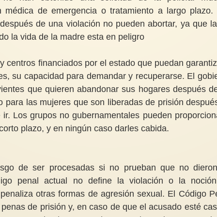
n médica de emergencia o tratamiento a largo plazo.
espués de una violación no pueden abortar, ya que la
do la vida de la madre esta en peligro
 centros financiados por el estado que puedan garantiz
tes, su capacidad para demandar y recuperarse. El gobi
vivientes que quieren abandonar sus hogares después d
 o para las mujeres que son liberadas de prisión despué
e ir. Los grupos no gubernamentales pueden proporcion
 corto plazo, y en ningún caso darles cabida.
esgo de ser procesadas ​​si no prueban que no diero
igo penal actual no define la violación o la noció
 penaliza otras formas de agresión sexual. El Código P
las penas de prisión y, en caso de que el acusado esté ca