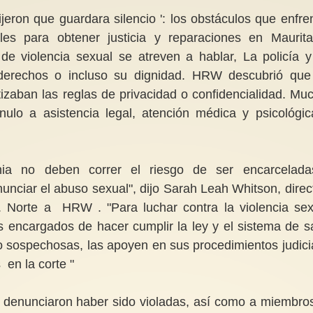
ijeron que guardara silencio ': los obstáculos que enfre
les para obtener justicia y reparaciones en Maurita
de violencia sexual se atreven a hablar, La policía y
 derechos o incluso su dignidad. HRW descubrió que
izaban las reglas de privacidad o confidencialidad. Mu
nulo a asistencia legal, atención médica y psicológic
nia no deben correr el riesgo de ser encarcelad
unciar el abuso sexual", dijo Sarah Leah Whitson, direc
a. Norte a HRW . "Para luchar contra la violencia sex
s encargados de hacer cumplir la ley y el sistema de s
mo sospechosas, las apoyen en sus procedimientos judici
 en la corte "
e denunciaron haber sido violadas, así como a miembro