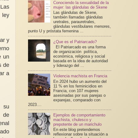
Conociendo la sexualidad de la
 Las
mujer: las glándulas de Skene
Las glándulas de Skene,
 ley
también llamadas glándulas
uretrales, parauretrales,
glándulas vestibulares menores,
punto U y próstata femenina ...
ar y
¿Que es el Patriarcado?
El Patriarcado es una forma
erno
de organización política,
e un
económica, religiosa y social
basada en la idea de autoridad
s de
y liderazgo del ...
ar a
Violencia machista en Francia
En 2024 hubo un aumento del
11 % en los feminicidios en
Francia, con 107 mujeres
asesinadas por sus parejas o
exparejas, comparado con
2023....
n su
n de
Ejemplos de comportamiento
machista, chulesco y
enal
prepotente de un marichulo
En este blog pretendemos
sado
reflexionar sobre la situación a