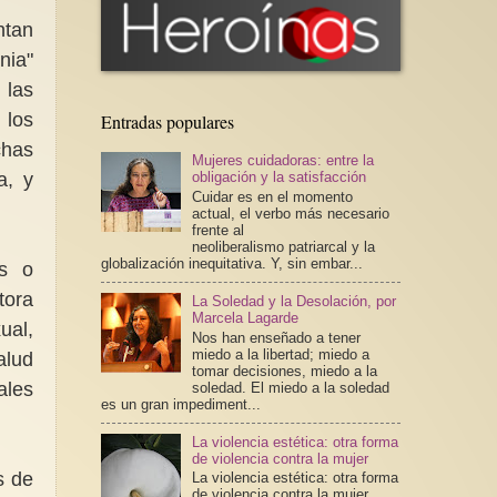
ntan
nia"
 las
 los
Entradas populares
chas
Mujeres cuidadoras: entre la
a, y
obligación y la satisfacción
Cuidar es en el momento
actual, el verbo más necesario
frente al
neoliberalismo patriarcal y la
globalización inequitativa. Y, sin embar...
as o
tora
La Soledad y la Desolación, por
Marcela Lagarde
ual,
Nos han enseñado a tener
miedo a la libertad; miedo a
alud
tomar decisiones, miedo a la
ales
soledad. El miedo a la soledad
es un gran impediment...
La violencia estética: otra forma
de violencia contra la mujer
s de
La violencia estética: otra forma
de violencia contra la mujer