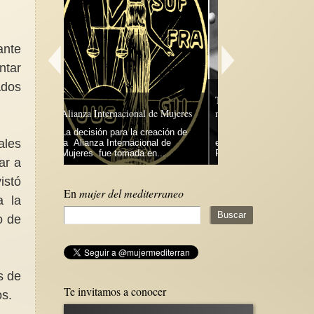
ante
ntar
ados
Hablando de feminiza
Tres años unidas moviendo al
desfeminización y fem
l de Mujeres
mundo, y una grande para celebrar
El enorme crecimient
creación de
Esta historia de letras comenzó
movimiento feminista 
ales
onal de
en la primavera del 2020 cuando
mundial, y los import
en...
Feminismo, que es una de las...
avances que...
ar a
istó
En
mujer del mediterraneo
a la
o de
s de
Te invitamos a conocer
os.