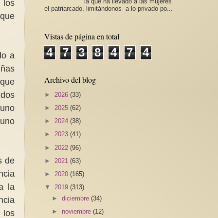
la que ha llevado a las mujeres
 los
el patriarcado, limitándonos a lo privado po...
 que
Vistas de página en total
4
7
3
8
4
7
4
do a
iñas
Archivo del blog
 que
 dos
►
2026
(33)
 uno
►
2025
(62)
 uno
►
2024
(38)
►
2023
(41)
►
2022
(96)
s de
►
2021
(63)
ncia
►
2020
(165)
a la
▼
2019
(313)
►
diciembre
(34)
ncia
►
noviembre
(12)
 los