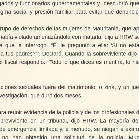
ados y funcionarios gubernamentales y descubrió que
gma social y presión familiar para evitar que denuncie
grupo de derechos de las mujeres de Mauritania, que a
 había violado amenazándola con matarla, dijo a
HRW
s
ca que la interrogó. "Él le preguntó a ella: 'Si no est
a tus padres?'", Declaró. Cuando la sobreviviente dijo
 fiscal respondió: "Todo lo que dices es mentira, lo hic
aciones sexuales fuera del matrimonio, o zina, y un jue
investigación, que duró dos meses.
ra reunir evidencia de la policía y de los profesionales d
breviviente en un tribunal, dijo
HRW
. La mayoría de
n de emergencia limitada y, a menudo, se niegan a exam
i no han obtenido una solicitud de la policía. Mu