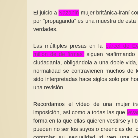
El juicio a
Nazanin
mujer británica-iraní 
por "propaganda" es una muestra de esta 
verdades.
Las múltiples presas en la
cárcel de Ev
millón de de firmas"
siguen reafirmando l
ciudadanía, obligándola a una doble vida,
normalidad se contravienen muchos de lo
sido interpretadas hace siglos solo por 
una revisión.
Recordamos el vídeo de una mujer ira
imposición, así como a todas las que
leva
forma en la que ellas quieren vestirse y 
pueden no ser los suyos o creencias de 
controlar su sexualidad si ven una 