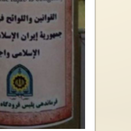
Hablemos del amor
Alianza Internaciona
““De niña pensaba que una vida
La decisión para la 
sin amor no valía la pena. Ojalá
la Alianza Internaci
pudiera decir que llegué a...
Mujeres fue tomada 