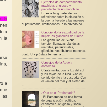
Ejemplos de comportamiento
machista, chulesco y
prepotente de un marichulo
En este blog pretendemos
reflexionar sobre la situación a
zada
la que ha llevado a las mujeres
el patriarcado, limitándonos a lo privado po...
inen
to a
Conociendo la sexualidad de la
mujer: las glándulas de Skene
n la
Las glándulas de Skene,
también llamadas glándulas
uretrales, parauretrales,
glándulas vestibulares menores,
punto U y próstata femenina ...
arse
Consejos de la Abuela
ria,
doctorcita
Cúrate mijita, con la luz del sol
y los rayos de la luna. Con el
sonido del río y la cascada. Con
el vaivén del mar y el aleteo de
yo a
...
 que
¿Que es el Patriarcado?
 las
El Patriarcado es una forma
de organización política,
económica, religiosa y social