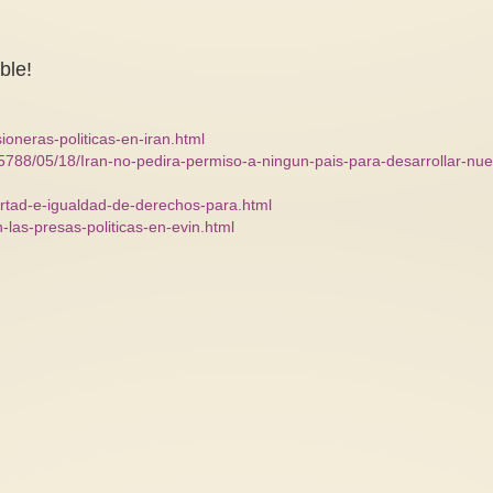
ible!
ioneras-politicas-en-iran.html
55788/05/18/Iran-no-pedira-permiso-a-ningun-pais-para-desarrollar-nu
ertad-e-igualdad-de-derechos-para.html
-las-presas-politicas-en-evin.html