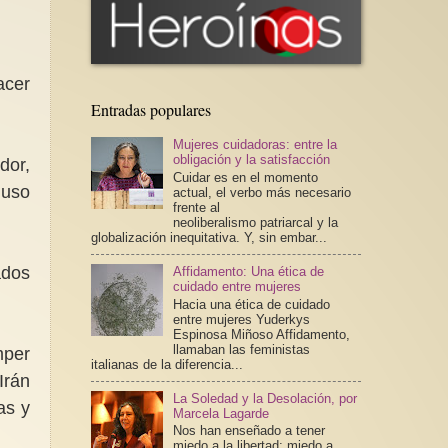
acer
Entradas populares
Mujeres cuidadoras: entre la
obligación y la satisfacción
dor,
Cuidar es en el momento
luso
actual, el verbo más necesario
frente al
neoliberalismo patriarcal y la
globalización inequitativa. Y, sin embar...
ados
Affidamento: Una ética de
cuidado entre mujeres
.
Hacia una ética de cuidado
entre mujeres Yuderkys
Espinosa Miñoso Affidamento,
llamaban las feministas
mper
italianas de la diferencia...
Irán
La Soledad y la Desolación, por
as y
Marcela Lagarde
Nos han enseñado a tener
miedo a la libertad; miedo a