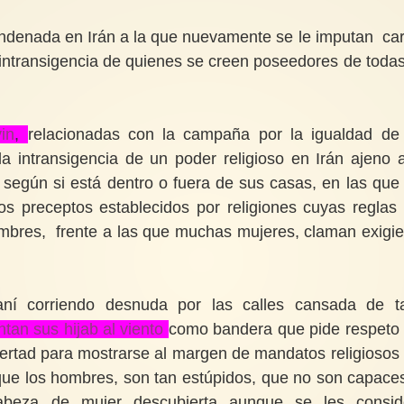
condenada en Irán a la que nuevamente se le imputan ca
intransigencia de quienes se creen poseedores de todas
in
,
relacionadas con la campaña por la igualdad de
a intransigencia de un poder religioso en Irán ajeno 
 según si está dentro o fuera de sus casas, en las que
s preceptos establecidos por religiones cuyas reglas
hombres, frente a las que muchas mujeres, claman exigi
ní corriendo desnuda por las calles cansada de t
ntan sus hijab al viento
como bandera que pide respeto 
libertad para mostrarse al margen de mandatos religiosos
que los hombres, son tan estúpidos, que no son capace
cabeza de mujer descubierta aunque se les consi