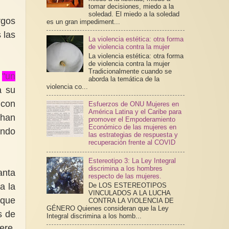
tomar decisiones, miedo a la
soledad. El miedo a la soledad
rgos
es un gran impediment...
 las
La violencia estética: otra forma
de violencia contra la mujer
La violencia estética: otra forma
de violencia contra la mujer
Tradicionalmente cuando se
"un
aborda la temática de la
violencia co...
a su
 con
Esfuerzos de ONU Mujeres en
América Latina y el Caribe para
 han
promover el Empoderamiento
Económico de las mujeres en
endo
las estrategias de respuesta y
recuperación frente al COVID
Estereotipo 3: La Ley Integral
discrimina a los hombres
anta
respecto de las mujeres.
a la
De LOS ESTEREOTIPOS
VINCULADOS A LA LUCHA
 que
CONTRA LA VIOLENCIA DE
GÉNERO Quienes consideran que la Ley
s de
Integral discrimina a los homb...
dere