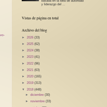
basada en la idea de autoridad
y liderazgo del ...
Vistas de página en total
Archivo del blog
evo-
►
2026
(33)
►
2025
(62)
►
2024
(38)
►
2023
(41)
►
2022
(96)
►
2021
(63)
►
2020
(165)
►
2019
(313)
▼
2018
(448)
►
diciembre
(30)
►
noviembre
(33)