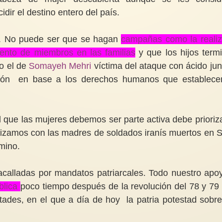
dir el destino entero del país.
s. No puede ser que se hagan
campañas como la reali
ento de miembros en las familias
y que los hijos term
o el de
Somayeh Mehri
víctima del ataque con ácido jun
ación en base a los derechos humanos que establece
el que las mujeres debemos ser parte activa debe prioriz
rizamos con las madres de soldados iranís muertos en Si
amino.
acalladas por mandatos patriarcales. Todo nuestro apo
blica
poco tiempo después de la revolución del 78 y 79
tades, en el que a día de hoy la patria potestad sobre