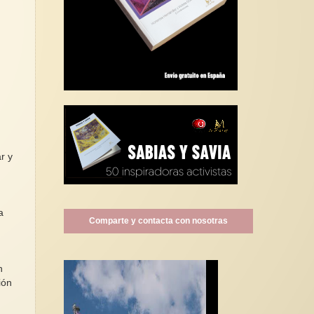
r y
a
Comparte y contacta con nosotras
n
ión