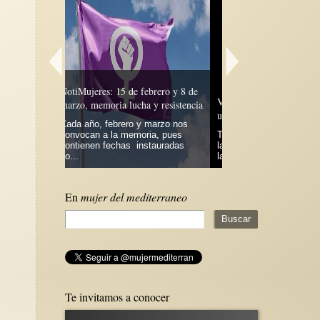
ebrero y 8 de
Violencia machista en palabras de
 y resistencia
una víctima
Inmigración violencia
 marzo nos
ria, pues
Traemos un texto , escrito desde
Inicié este escrito co
stauradas
la desesperación que nos habla de
de hablar acerca del 
la violencia, de la prepotencia...
y arduo trabajo que...
En
mujer del mediterraneo
Te invitamos a conocer