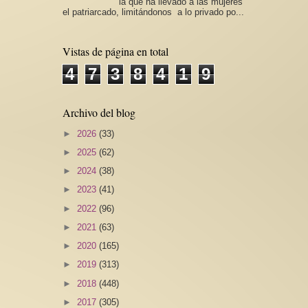
la que ha llevado a las mujeres
el patriarcado, limitándonos a lo privado po...
Vistas de página en total
4
7
3
8
4
1
9
Archivo del blog
►
2026
(33)
►
2025
(62)
►
2024
(38)
►
2023
(41)
►
2022
(96)
►
2021
(63)
►
2020
(165)
►
2019
(313)
►
2018
(448)
►
2017
(305)