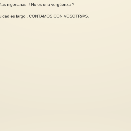
ñas nigerianas .! No es una vergüenza ?
 equidad es largo . CONTAMOS CON VOSOTR@S.
NotiMujeres: 15 de f
marzo, memoria lucha
¡Feliz Día del Libro!
Cada año, febrero y
La llegada del 23 de abril siempre
convocan a la memo
me emociona, es la fecha en que
contienen fechas in
los libros a mi alrededor...
no...