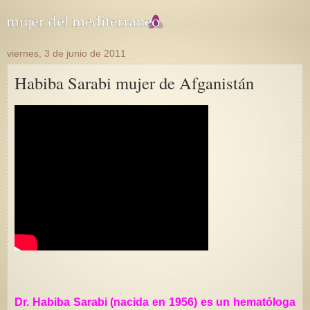
viernes, 3 de junio de 2011
Habiba Sarabi mujer de Afganistán
Dr. Habiba Sarabi (nacida en 1956) es un hematóloga