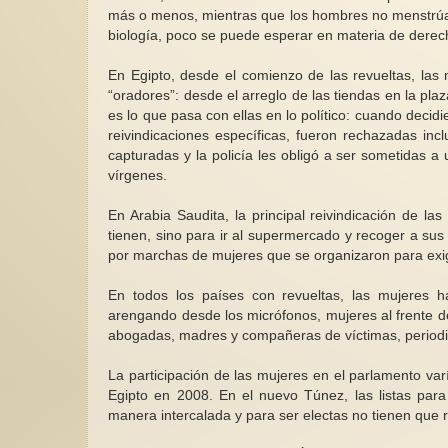
más o menos, mientras que los hombres no menstrúan”
biología, poco se puede esperar en materia de derec
En Egipto, desde el comienzo de las revueltas, la
“oradores”: desde el arreglo de las tiendas en la pl
es lo que pasa con ellas en lo político: cuando decid
reivindicaciones específicas, fueron rechazadas in
capturadas y la policía les obligó a ser sometidas a 
vírgenes.
En Arabia Saudita, la principal reivindicación de la
tienen, sino para ir al supermercado y recoger a sus
por marchas de mujeres que se organizaron para exigir
En todos los países con revueltas, las mujeres h
arengando desde los micrófonos, mujeres al frente de
abogadas, madres y compañeras de víctimas, periodist
La participación de las mujeres en el parlamento v
Egipto en 2008. En el nuevo Túnez, las listas par
manera intercalada y para ser electas no tienen que re