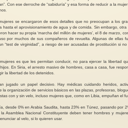
. Con ese derroche de “sabiduría” y esa forma de reducir a la mujer
hos.
s mujeres se encargaron de esos detalles que no preocupan a los gr
aza hasta el aprovisionamiento de agua y de comida. Sin embargo, otra
ieron hacer su propia ‘marcha del millón de mujeres’, el 8 de marzo, co
Antagonismos feminis
cluso por muchos de sus compañeros de revuelta. Algunas de ellas f
Conociendo el cuerpo de la mujer
para la cuarta ola (1)
un “test de virginidad”, a riesgo de ser acusadas de prostitución si no
3/3
Estamos en la cuarta
Por qué los hombres mantienen el
feminismo y definit
mito 1 . Preferencia por la
una etapa de grand
s mujeres es que les permitan conducir, no para ejercer la libertad q
penetración sexual . El...
pero...
 hijos. En Siria, el arresto masivo de hombres, casa a casa, fue respo
 la libertad de los detenidos.
an jugado un papel decisivo. Hay médicas cuidando heridos, activ
 la organización de servicios básicos en las plazas, profesoras, blogu
as con y sin velo, incluso mujeres que, como en Libia, empuñan el fus
aría, desde 0% en Arabia Saudita, hasta 23% en Túnez, pasando por 
a la Asamblea Nacional Constituyente deben tener hombres y mujer
nunciar al velo, si lo quieren usar.