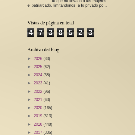
la que ha llevado a las mujeres
el patriarcado, limitándonos a lo privado po...
Vistas de página en total
4
7
3
8
5
2
3
Archivo del blog
►
2026
(33)
►
2025
(62)
►
2024
(38)
►
2023
(41)
►
2022
(96)
►
2021
(63)
►
2020
(165)
►
2019
(313)
►
2018
(448)
►
2017
(305)