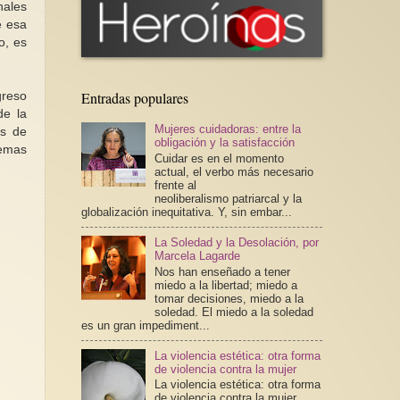
nales
e esa
o, es
Entradas populares
greso
de la
Mujeres cuidadoras: entre la
os de
obligación y la satisfacción
lemas
Cuidar es en el momento
actual, el verbo más necesario
frente al
neoliberalismo patriarcal y la
globalización inequitativa. Y, sin embar...
La Soledad y la Desolación, por
Marcela Lagarde
Nos han enseñado a tener
miedo a la libertad; miedo a
tomar decisiones, miedo a la
soledad. El miedo a la soledad
es un gran impediment...
La violencia estética: otra forma
de violencia contra la mujer
La violencia estética: otra forma
de violencia contra la mujer