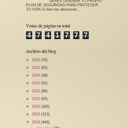
DEBES DISEÑAR TU PROPIO
PLAN DE SEGURIDAD PARA PROTEGER
TU VIDA Si bien las denuncias ...
Vistas de página en total
4
7
4
1
7
7
7
Archivo del blog
►
2026
(33)
►
2025
(62)
►
2024
(38)
►
2023
(41)
►
2022
(96)
►
2021
(63)
►
2020
(165)
►
2019
(313)
▼
2018
(448)