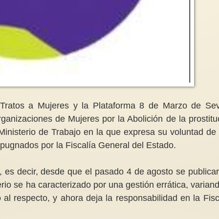
Informe de la Relatora Especial
sobre la violencia contra las
mujeres y las niñas, sus causas y
Cuidado con los disr
consecuencias (contexto de la
hormonales
reproducción subrogada )2/10
Los disruptores ho
Fenómeno A. Escala y
cosméticos son sus
tendencias 6. La práctica de la
químicas como para
Tratos a Mujeres y la Plataforma 8 de Marzo de Sevi
reproducción subrogada...
ftalatos y...
rganizaciones de Mujeres por la Abolición de la prostitu
 Ministerio de Trabajo en la que expresa su voluntad de
mpugnados por la Fiscalía General del Estado.
, es decir, desde que el pasado 4 de agosto se publicar
rio se ha caracterizado por una gestión errática, variand
 al respecto, y ahora deja la responsabilidad en la Fisc