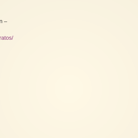
n –
ratos/