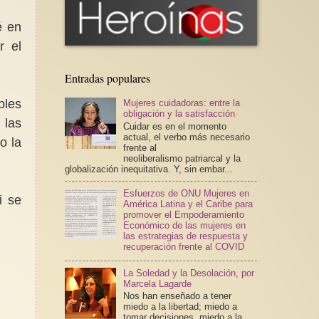
é en
r el
Entradas populares
bles
Mujeres cuidadoras: entre la
obligación y la satisfacción
 las
Cuidar es en el momento
actual, el verbo más necesario
o la
frente al
neoliberalismo patriarcal y la
globalización inequitativa. Y, sin embar...
Esfuerzos de ONU Mujeres en
i se
América Latina y el Caribe para
promover el Empoderamiento
Económico de las mujeres en
las estrategias de respuesta y
recuperación frente al COVID
La Soledad y la Desolación, por
Marcela Lagarde
Nos han enseñado a tener
miedo a la libertad; miedo a
tomar decisiones, miedo a la