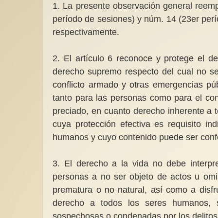
1. La presente observación general reemp
período de sesiones) y núm. 14 (23er per
respectivamente.
2. El artículo 6 reconoce y protege el d
derecho supremo respecto del cual no se 
conflicto armado y otras emergencias púb
tanto para las personas como para el con
preciado, en cuanto derecho inherente a
cuya protección efectiva es requisito i
humanos y cuyo contenido puede ser con
3. El derecho a la vida no debe interpre
personas a no ser objeto de actos u omi
prematura o no natural, así como a disfru
derecho a todos los seres humanos, si
sospechosas o condenadas por los delito