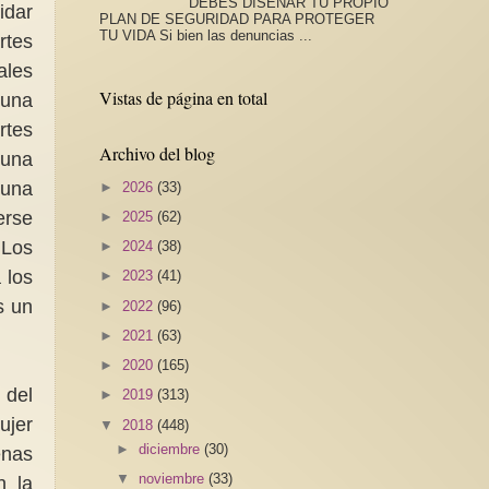
DEBES DISEÑAR TU PROPIO
idar
PLAN DE SEGURIDAD PARA PROTEGER
TU VIDA Si bien las denuncias ...
rtes
ales
Vistas de página en total
 una
rtes
Archivo del blog
 una
 una
►
2026
(33)
erse
►
2025
(62)
 Los
►
2024
(38)
 los
►
2023
(41)
s un
►
2022
(96)
►
2021
(63)
►
2020
(165)
 del
►
2019
(313)
ujer
▼
2018
(448)
►
diciembre
(30)
enas
▼
noviembre
(33)
n la