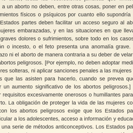
a un aborto no deben, entre otras cosas, poner en pel
imientos físicos o psíquicos por cuanto ello supondría
 Estados partes deben facilitar un acceso seguro al ab
mujeres embarazadas, y en las situaciones en que llev
graves dolores o sufrimientos, sobre todo en los caso
n o incesto, o el feto presenta una anomalía grave.
zo ni el aborto de manera contraria a su deber de velar
abortos peligrosos. [Por ejemplo, no deben adoptar med
es solteras, ni aplicar sanciones penales a las mujeres
 que las asisten para hacerlo, cuando se prevea qu
n aumento significativo de los abortos peligrosos.]
 requisitos excesivamente onerosos o humillantes para
. La obligación de proteger la vida de las mujeres co
con los abortos peligrosos exige que los Estados pa
icular a los adolescentes, acceso a información y educa
a una serie de métodos anticonceptivos. Los Estados pa