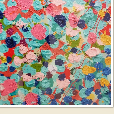
La paz es el camino
Inmigración violenci
Leyendo el poema de Anna
Ajmátova, poeta rusa, que dice :
Inicié este escrito c
“Mi vida ha transcurrido en algún
de hablar acerca del
sitio...
y arduo trabajo que..