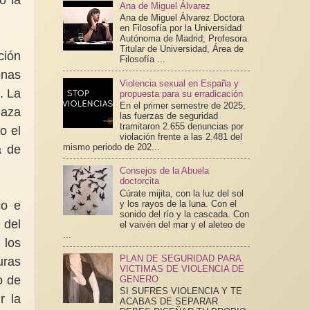
Ana de Miguel Álvarez
Ana de Miguel Álvarez Doctora
en Filosofía por la Universidad
Autónoma de Madrid; Profesora
Titular de Universidad, Área de
ción
Filosofía ...
onas
Violencia sexual en España y
. La
propuesta para su erradicación
En el primer semestre de 2025,
naza
las fuerzas de seguridad
tramitaron 2.655 denuncias por
o el
violación frente a las 2.481 del
mismo periodo de 202...
a de
Consejos de la Abuela
doctorcita
Cúrate mijita, con la luz del sol
y los rayos de la luna. Con el
co e
sonido del río y la cascada. Con
 del
el vaivén del mar y el aleteo de
...
 los
PLAN DE SEGURIDAD PARA
uras
VICTIMAS DE VIOLENCIA DE
o de
GENERO
SI SUFRES VIOLENCIA Y TE
r la
ACABAS DE SEPARAR