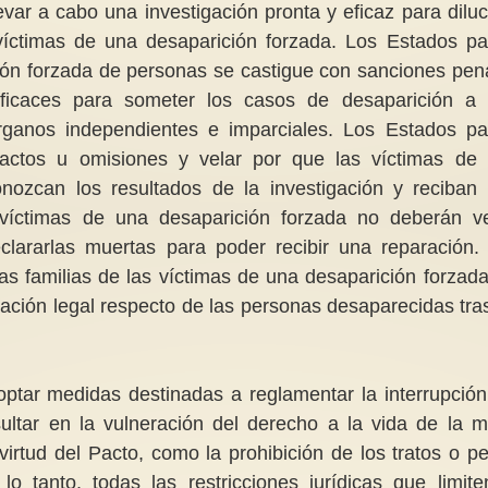
evar a cabo una investigación pronta y eficaz para diluc
 víctimas de una desaparición forzada. Los Estados pa
ión forzada de personas se castigue con sanciones pen
 eficaces para someter los casos de desaparición a
órganos independientes e imparciales. Los Estados pa
 actos u omisiones y velar por que las víctimas de
onozcan los resultados de la investigación y reciban
s víctimas de una desaparición forzada no deberán v
clararlas muertas para poder recibir una reparación.
las familias de las víctimas de una desaparición forzada
uación legal respecto de las personas desaparecidas tra
ptar medidas destinadas a reglamentar la interrupción
tar en la vulneración del derecho a la vida de la m
rtud del Pacto, como la prohibición de los tratos o p
o tanto, todas las restricciones jurídicas que limite