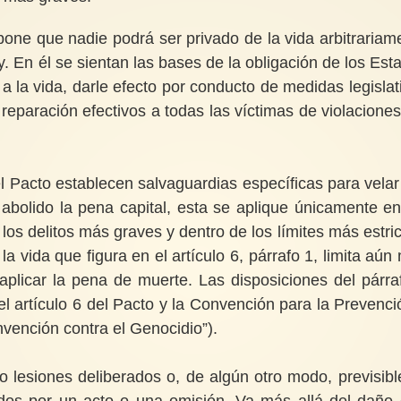
ispone que nadie podrá ser privado de la vida arbitrariam
y. En él se sientan las bases de la obligación de los Est
 a la vida, darle efecto por conducto de medidas legislat
 reparación efectivos a todas las víctimas de violaciones
del Pacto establecen salvaguardias específicas para velar
abolido la pena capital, esta se aplique únicamente en
os delitos más graves y dentro de los límites más estric
 la vida que figura en el artículo 6, párrafo 1, limita aún
aplicar la pena de muerte. Las disposiciones del párra
el artículo 6 del Pacto y la Convención para la Prevenci
nvención contra el Genocidio”).
 lesiones deliberados o, de algún otro modo, previsibl
ados por un acto o una omisión. Va más allá del daño 