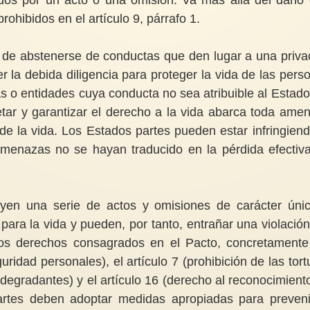
prohibidos en el artículo 9, párrafo 1.
n de abstenerse de conductas que den lugar a una priva
er la debida diligencia para proteger la vida de las pers
s o entidades cuya conducta no sea atribuible al Estado
etar y garantizar el derecho a la vida abarca toda ame
de la vida. Los Estados partes pueden estar infringiend
 amenazas no se hayan traducido en la pérdida efectiv
uyen una serie de actos y omisiones de carácter úni
ra la vida y pueden, por tanto, entrañar una violación
ros derechos consagrados en el Pacto, concretamente
uridad personales), el artículo 7 (prohibición de las tort
 degradantes) y el artículo 16 (derecho al reconocimient
partes deben adoptar medidas apropiadas para preveni