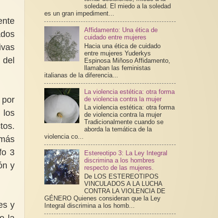
soledad. El miedo a la soledad
es un gran impediment...
ente
Affidamento: Una ética de
ados
cuidado entre mujeres
Hacia una ética de cuidado
ivas
entre mujeres Yuderkys
 del
Espinosa Miñoso Affidamento,
llamaban las feministas
italianas de la diferencia...
La violencia estética: otra forma
 por
de violencia contra la mujer
La violencia estética: otra forma
 los
de violencia contra la mujer
Tradicionalmente cuando se
tos.
aborda la temática de la
violencia co...
 más
fo 3
Estereotipo 3: La Ley Integral
discrimina a los hombres
ón y
respecto de las mujeres.
De LOS ESTEREOTIPOS
VINCULADOS A LA LUCHA
CONTRA LA VIOLENCIA DE
GÉNERO Quienes consideran que la Ley
es y
Integral discrimina a los homb...
o la