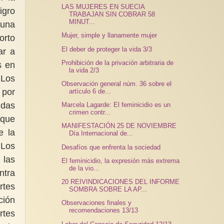
LAS MUJERES EN SUECIA
igro
TRABAJAN SIN COBRAR 58
MINUT...
 una
Mujer, simple y llanamente mujer
orto
El deber de proteger la vida 3/3
ar a
Prohibición de la privación arbitraria de
s en
la vida 2/3
 Los
Observación general núm. 36 sobre el
 por
artículo 6 de...
idas
Marcela Lagarde: El feminicidio es un
crimen contr...
 que
MANIFESTACIÓN 25 DE NOVIEMBRE
e la
Día Internacional de...
 Los
Desafíos que enfrenta la sociedad
 las
El feminicidio, la expresión más extrema
de la vio...
ntra
20 REIVINDICACIONES DEL INFORME
rtes
SOMBRA SOBRE LA AP...
ción
Observaciones finales y
recomendaciones 13/13
rtes