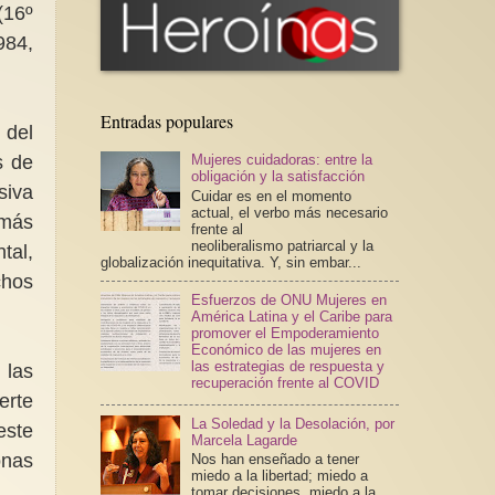
(16º
984,
Entradas populares
 del
s de
Mujeres cuidadoras: entre la
obligación y la satisfacción
siva
Cuidar es en el momento
actual, el verbo más necesario
 más
frente al
neoliberalismo patriarcal y la
tal,
globalización inequitativa. Y, sin embar...
chos
Esfuerzos de ONU Mujeres en
América Latina y el Caribe para
promover el Empoderamiento
Económico de las mujeres en
las estrategias de respuesta y
 las
recuperación frente al COVID
erte
La Soledad y la Desolación, por
este
Marcela Lagarde
onas
Nos han enseñado a tener
miedo a la libertad; miedo a
tomar decisiones, miedo a la