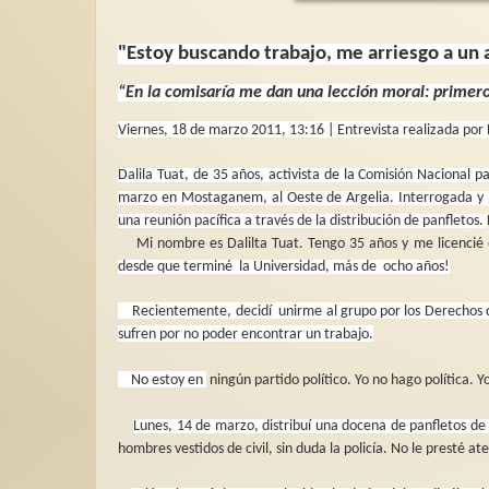
"Estoy buscando trabajo, me arriesgo a un 
“En la comisaría me dan una lección moral:
primero
Viernes, 18 de marzo 2011, 13:16 | Entrevista realizada por F
Dalila Tuat, de 35 años, activista de la Comisión Nacional p
marzo en Mostaganem, al Oeste de Argelia. Interrogada y p
una reunión pacífica a través de la distribución de panfletos.
Mi nombre es Dalilta Tuat. Tengo 35 años y me licencié en
desde que terminé
la Universidad, más de
ocho años!
Recientemente, decidí
unirme al grupo por los Derechos d
sufren por no poder encontrar un trabajo.
No estoy en
ningún partido político. Yo no hago política.
Lunes, 14 de marzo, distribuí una docena de panfletos 
hombres vestidos de civil, sin duda la policía. No le presté at