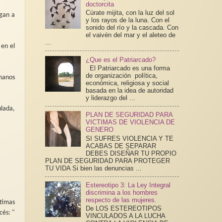
doctorcita
Cúrate mijita, con la luz del sol
rgan a
y los rayos de la luna. Con el
sonido del río y la cascada. Con
el vaivén del mar y el aleteo de
...
 en el
¿Que es el Patriarcado?
El Patriarcado es una forma
de organización política,
manos
económica, religiosa y social
basada en la idea de autoridad
y liderazgo del ...
lada,
PLAN DE SEGURIDAD PARA
VICTIMAS DE VIOLENCIA DE
GENERO
SI SUFRES VIOLENCIA Y TE
ACABAS DE SEPARAR
DEBES DISEÑAR TU PROPIO
PLAN DE SEGURIDAD PARA PROTEGER
TU VIDA Si bien las denuncias ...
Estereotipo 3: La Ley Integral
discrimina a los hombres
respecto de las mujeres.
timas
De LOS ESTEREOTIPOS
cés: "
VINCULADOS A LA LUCHA