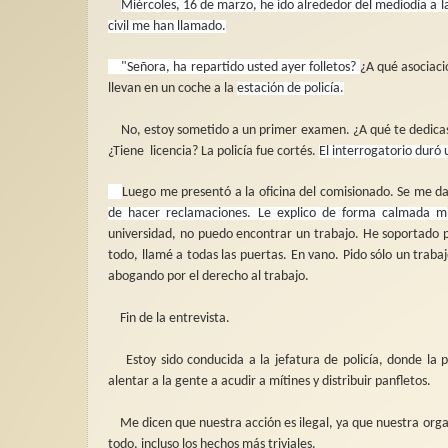
Miércoles, 16 de marzo, he ido alrededor del mediodía a l
civil me han llamado.
"Señora, ha repartido usted ayer folletos?
¿A qué asociac
llevan en un coche a la
estación de policía.
No, estoy sometido a un primer examen. ¿A qué te dedicas
¿Tiene
licencia? La policía fue cortés.
El interrogatorio duró 
Luego me presentó a la oficina del comisionado. Se me d
de hacer reclamaciones. Le explico de forma calmada mi
universidad, no puedo encontrar un trabajo. He soportado 
todo, llamé a todas las puertas. En vano. Pido sólo un traba
abogando por el derecho al trabajo.
Fin de la entrevista.
Estoy sido conducida a la jefatura de policía, donde la po
alentar a la gente a acudir a mítines y distribuir panfletos.
Me dicen que nuestra acción es ilegal, ya que nuestra organ
todo, incluso los hechos más triviales.