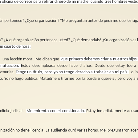
a oficina de correos para retirar dinero de mi madre, cuando tres hombres vesti
ión pertenece? ¿Qué organización? "Me preguntan antes de pedirme que les si
? ¿A qué organización pertenece usted? ¿Qué demandáis? ¿Su organización es l
un cuarto de hora.
a
una lección moral. Me dicen que
que primero debemos criar a nuestros hijos
 situación:
Estoy desempleada desde hace 8 años. Desde que estoy fuera 
penurias.
Tengo un título, pero yo no tengo derecho a trabajar en mi país.
Lo i
jo. Yo no hago política. Matadme o tirarme por la borda si quéreis , pero voy a 
licía judicial.
Me enfrento con el comisionado.
Estoy inmediatamente acusa
ización no tiene licencia. La audiencia duró varias horas. Me
preguntaron acer