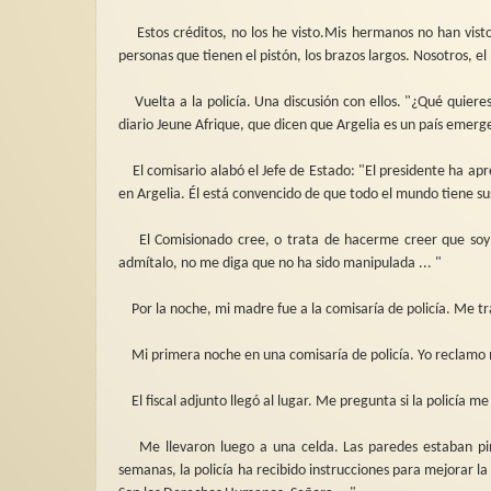
Estos créditos, no los he visto.Mis hermanos no han vis
personas que tienen el pistón, los brazos largos. Nosotros, 
Vuelta a la policía. Una discusión con ellos. "¿Qué quieres
diario Jeune Afrique, que dicen que Argelia es un país emerge
El comisario alabó el Jefe de Estado: "El presidente ha apre
en Argelia. Él está convencido de que todo el mundo tiene sus
El Comisionado cree, o trata de hacerme creer que soy un
admítalo, no me diga que no ha sido manipulada ... "
Por la noche, mi madre fue a la comisaría de policía. Me t
Mi primera noche en una comisaría de policía. Yo reclamo m
El fiscal adjunto llegó al lugar. Me pregunta si la policía me
Me llevaron luego a una celda. Las paredes estaban pin
semanas, la policía ha recibido instrucciones para mejorar la