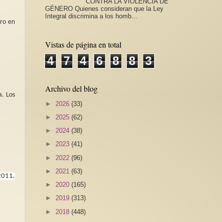
CONTRA LA VIOLENCIA DE
GÉNERO Quienes consideran que la Ley
Integral discrimina a los homb...
ro en
Vistas de página en total
4
7
4
6
8
8
3
Archivo del blog
a. Los
►
2026
(33)
►
2025
(62)
►
2024
(38)
►
2023
(41)
►
2022
(96)
►
2021
(63)
2011.
►
2020
(165)
►
2019
(313)
►
2018
(448)