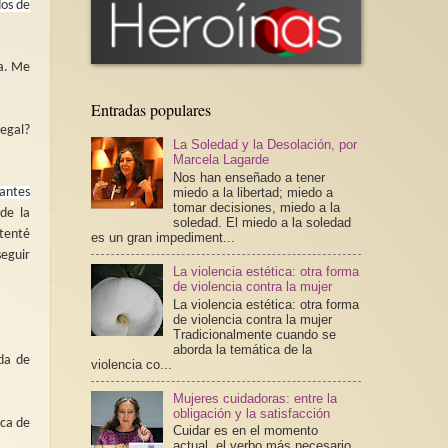
dos de
ga. Me
Entradas populares
egal?
La Soledad y la Desolación, por
Marcela Lagarde
Nos han enseñado a tener
miedo a la libertad; miedo a
 antes
tomar decisiones, miedo a la
de la
soledad. El miedo a la soledad
ntenté
es un gran impediment...
seguir
La violencia estética: otra forma
de violencia contra la mujer
La violencia estética: otra forma
de violencia contra la mujer
Tradicionalmente cuando se
aborda la temática de la
da de
violencia co...
Mujeres cuidadoras: entre la
obligación y la satisfacción
ca de
Cuidar es en el momento
actual, el verbo más necesario