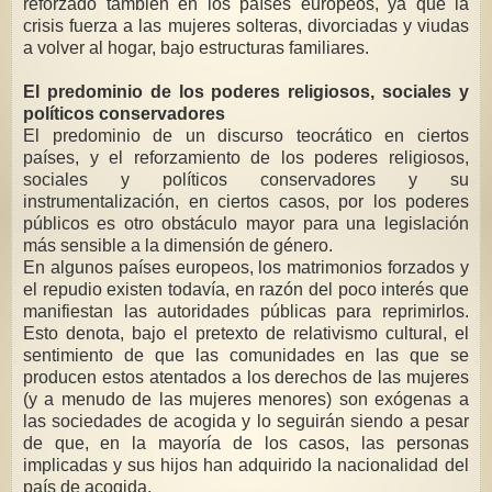
reforzado también en los países europeos, ya que la
crisis fuerza a las mujeres solteras, divorciadas y viudas
a volver al hogar, bajo estructuras familiares.
El predominio de los poderes religiosos, sociales y
políticos
conservadores
El predominio de un discurso teocrático en ciertos
países, y el reforzamiento de los poderes religiosos,
sociales y políticos conservadores y su
instrumentalización, en ciertos casos, por los poderes
públicos es otro
obstáculo mayor para una legislación
más sensible a la dimensión de género.
En algunos países europeos, los matrimonios forzados y
el repudio existen
todavía, en razón del poco interés que
manifiestan las autoridades públicas
para reprimirlos.
Esto denota, bajo el pretexto de relativismo cultural, el
sentimiento de que las comunidades en las que se
producen estos atentados a los derechos de las mujeres
(y a menudo de las mujeres menores) son
exógenas a
las sociedades de acogida y lo seguirán siendo a pesar
de que, en
la mayoría de los casos, las personas
implicadas y sus hijos han adquirido la
nacionalidad del
país de acogida.