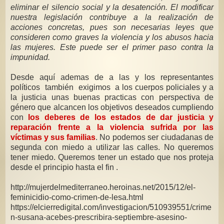
eliminar el silencio social y la desatención. El modificar
nuestra legislación contribuye a la realización de
acciones concretas, pues son necesarias leyes que
consideren como graves la violencia y los abusos hacia
las mujeres. Este puede ser el primer paso contra la
impunidad.
Desde aquí ademas de a las y los representantes
políticos también exigimos a los cuerpos policiales y a
la justicia unas buenas practicas con perspectiva de
género que alcancen los objetivos deseados cumpliendo
con
los deberes de los estados de dar justicia y
reparación frente a la violencia sufrida por las
víctimas y sus familias
. No podemos ser ciudadanas de
segunda con miedo a utilizar las calles. No queremos
tener miedo. Queremos tener un estado que nos proteja
desde el principio hasta el fin .
http://mujerdelmediterraneo.heroinas.net/2015/12/el-
feminicidio-como-crimen-de-lesa.html
https://elcierredigital.com/investigacion/510939551/crime
n-susana-acebes-prescribira-septiembre-asesino-