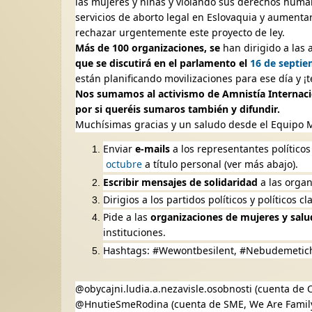
las mujeres y niñas y violando sus derechos human
servicios de aborto legal en Eslovaquia y aumenta
rechazar urgentemente este proyecto de ley.
Más de 100 organizaciones, se
han dirigido a las
que se discutirá en el parlamento el
16 de septi
están planificando movilizaciones para ese día y 
Nos sumamos al activismo de Amnistía Internaci
por si queréis sumaros también y difundir.
Muchísimas gracias y un saludo desde el Equipo
Enviar
e-mails
a los representantes político
octubre
a título personal (ver más abajo).
Escribir mensajes de solidaridad
a las organ
Dirigios a los partidos políticos y políticos 
Pide a las
organizaciones de mujeres y salu
instituciones.
Hashtags: #Wewontbesilent, #Nebudemetich
@obycajni.ludia.a.nezavisle.osobnosti (cuenta de O
@HnutieSmeRodina (cuenta de SME, We Are Family, 