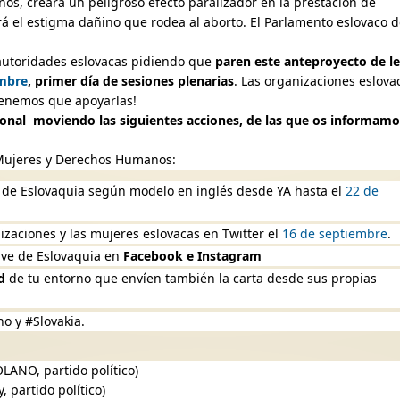
os, creará un peligroso efecto paralizador en la prestación de
rá el estigma dañino que rodea al aborto. El Parlamento eslovaco 
 autoridades eslovacas pidiendo que
paren este anteproyecto de l
embre
, primer día de sesiones plenarias
. Las organizaciones eslova
¡tenemos que apoyarlas!
REGALA FEMINISMO: El
onal moviendo las siguientes acciones, de las que os informamo
camino de regreso de Rita Laura
¿Porqué leer literatu
Segato
árabe?
 Mujeres y Derechos Humanos:
"El camino de regreso" es el
Ser hispana y vivir
primer libro de poesía de la
Unidos, me ha hech
s de Eslovaquia según modelo en inglés desde YA hasta el
22 d
feminista Rita Laura Segato,...
familiarizada con la h
izaciones y las mujeres eslovacas en Twitter el
16 de septiembre
.
clave de Eslovaquia en
Facebook e Instagram
d
de tu entorno que envíen también la carta desde sus propias
o y #Slovakia.
LANO, partido político)
partido político)