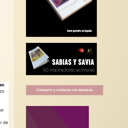
ran
Comparte y contacta con nosotras
azo
se
ar de