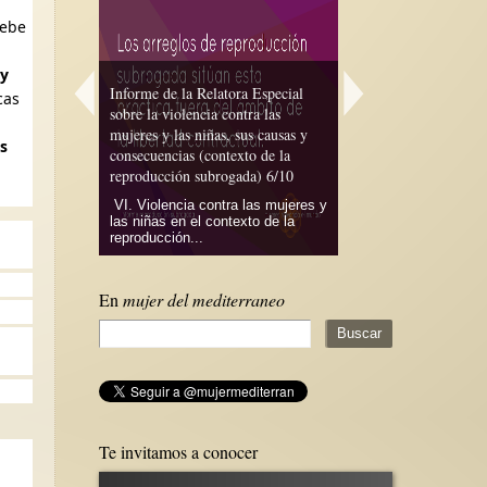
debe
ey
Informe de la Relatora Especial
cas
sobre la violencia contra las
mujeres y las niñas, sus causas y
NotiMujeres: Tres voc
s
ra feminista
consecuencias (contexto de la
progresistas frente al
reproducción subrogada) 6/10
En el Congreso de Es
 en Estados
VI. Violencia contra las mujeres y
Unidos existe oposici
o estar más
las niñas en el contexto de la
administración de Do
e
istoria,...
reproducción...
entre las...
En
mujer del mediterraneo
Te invitamos a conocer