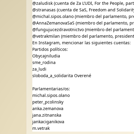
@zaludisk (cuenta de Za L’UDI, For the People, parti
@stranasas (cuenta de SaS, Freedom and Solidarity,
@michal.sipos.olano (miembro del parlamento, pr
@AnnaZemanovaSaS (miembro del parlamento, pre
@fungujucezdravotnictvo (miembro del parlamento
@vetrakmilan (miembro del parlamento, presidente
En Instagram, mencionar las siguientes cuentas:
Partidos políticos:
Obycajniludia
sme_rodina
za_ludi
sloboda_a_solidarita Overené
Parlamentarias/os:
michal.sipos.olano
peter_pcolinsky
anka.zemanova
jana.zitnanska
jankaciganikova
m.vetrak