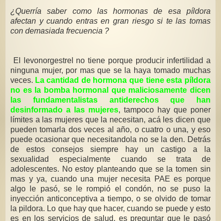
¿Querría saber como las hormonas de esa píldora
afectan y cuando entras en gran riesgo si te las tomas
con demasiada frecuencia ?
El levonorgestrel no tiene porque producir infertilidad a
ninguna mujer, por mas que se la haya tomado muchas
veces.
La cantidad de hormona que tiene esta píldora
no es la bomba hormonal que maliciosamente dicen
las fundamentalistas antiderechos que han
desinformado a las mujeres
, tampoco hay que poner
límites a las mujeres que la necesitan, acá les dicen que
pueden tomarla dos veces al año, o cuatro o una, y eso
puede ocasionar que necesitandola no se la den. Detrás
de estos consejos siempre hay un castigo a la
sexualidad especialmente cuando se trata de
adolescentes. No estoy planteando que se la tomen sin
mas y ya, cuando una mujer necesita PAE es porque
algo le pasó, se le rompió el condón, no se puso la
inyección anticonceptiva a tiempo, o se olvido de tomar
la pildora. Lo que hay que hacer, cuando se puede y esto
es en los servicios de salud, es preguntar que le pasó