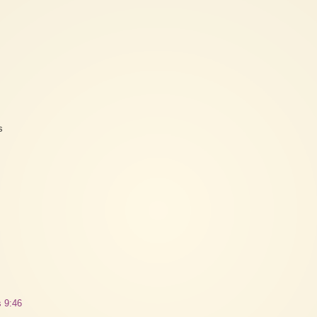
s
s 9:46