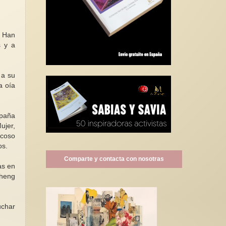
. Han
s y a
 a su
a oía
mpaña
ujer,
acoso
os.
Comparte y contacta con nosotras
as en
Zheng
uchar