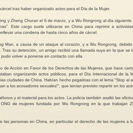
cárcel tras haber organizado actos para el Día de la Mujer.
ngting y Zheng Churan el 6 de marzo, y a Wu Rongrong al día siguiente
s". Este cargo suele utilizarse en China para reprimir a activista
nllevar una condena de hasta cinco años de cárcel.
Wang Man, a causa de un ataque al corazón, y a Wu Rongrong, debido
. Tras su detención, un amigo recibió una llamada suya en la que se l
no pudo volver a ponerse en contacto con ella.
rupo de Acción en Favor de los Derechos de las Mujeres, que hace ca
Estaban organizando actos públicos, para el Día Internacional de la M
arias ciudades de China. Habían hecho pegatinas con el lema "Stop al 
n a los acosadores sexuales!", que tenían previsto repartir en los act
onos y el material para los actos. La policía también asaltó las oficin
a ONG de mujeres fundada por Wu Rongrong en la que trabajan 
de las personas en China, en particular el derecho de las mujeres a l