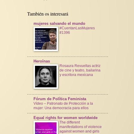
También os interesará
mujeres salvando el mundo
#CuentanLasMujeres
#1396
Heroínas
Rosaura Revueltas actriz
de cine y teatro, bailarina
y escritora mexicana
Fórum de Política Feminista
Vídeo – Patronato de Protección a la
mujer: Una democracia para ellos
Equal rights for women worldwide
The different
manifestations of violence
against women and girls