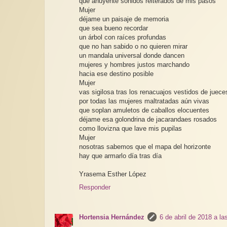
que ahuyente sonidos reiterados de mis pasos
Mujer
déjame un paisaje de memoria
que sea bueno recordar
un árbol con raíces profundas
que no han sabido o no quieren mirar
un mandala universal donde dancen
mujeres y hombres justos marchando
hacia ese destino posible
Mujer
vas sigilosa tras los renacuajos vestidos de juece
por todas las mujeres maltratadas aún vivas
que soplan amuletos de caballos elocuentes
déjame esa golondrina de jacarandaes rosados
como llovizna que lave mis pupilas
Mujer
nosotras sabemos que el mapa del horizonte
hay que armarlo día tras día
Yrasema Esther López
Responder
Hortensia Hernández
6 de abril de 2018 a la