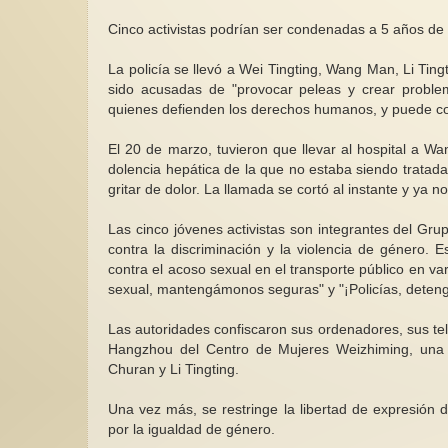
Cinco activistas podrían ser condenadas a 5 años de 
La policía se llevó a Wei Tingting, Wang Man, Li Ti
sido acusadas de "provocar peleas y crear problema
quienes defienden los derechos humanos, y puede co
El 20 de marzo, tuvieron que llevar al hospital a 
dolencia hepática de la que no estaba siendo tratada
gritar de dolor. La llamada se cortó al instante y ya 
Las cinco jóvenes activistas son integrantes del G
contra la discriminación y la violencia de género. 
contra el acoso sexual en el transporte público en v
sexual, mantengámonos seguras" y "¡Policías, detenga
Las autoridades confiscaron sus ordenadores, sus teléf
Hangzhou del Centro de Mujeres Weizhiming, un
Churan y Li Tingting.
Una vez más, se restringe la libertad de expresión 
por la igualdad de género.