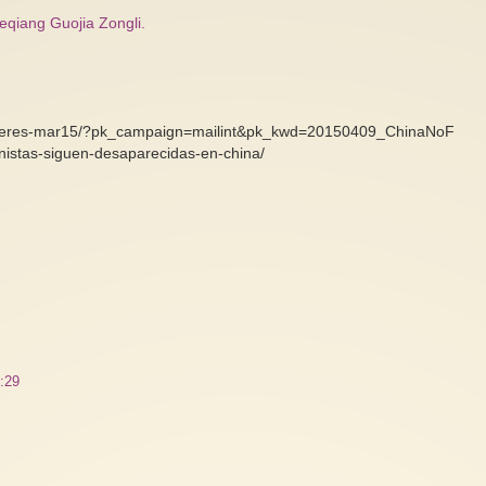
Keqiang Guojia Zongli.
-mujeres-mar15/?pk_campaign=mailint&pk_kwd=20150409_ChinaNoF
Hablando de feminiz
Por la vida, los derechos y la
istas-siguen-desaparecidas-en-china/
desfeminización y f
libertad de Narges Mohammadi
El enorme crecimie
Que agridulce y que irónica me
movimiento feminist
resulta la celebración del Día
mundial, y los impo
Internacional de los Derechos...
avances que...
0:29