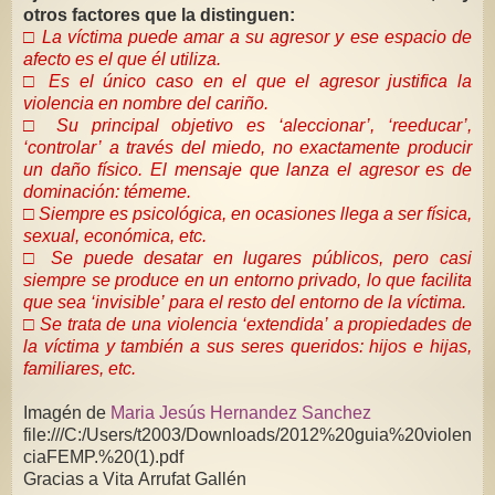
otros factores que la distinguen:
□ La víctima puede amar a su agresor y ese espacio de
afecto es el que él utiliza.
□ Es el único caso en el que el agresor justifica la
violencia en nombre del cariño.
□ Su principal objetivo es ‘aleccionar’, ‘reeducar’,
‘controlar’ a través del miedo, no exactamente producir
un daño físico. El mensaje que lanza el agresor es de
dominación: témeme.
□ Siempre es psicológica, en ocasiones llega a ser física,
sexual, económica, etc.
□ Se puede desatar en lugares públicos, pero casi
siempre se produce en un entorno privado, lo que facilita
que sea ‘invisible’ para el resto del entorno de la víctima.
□ Se trata de una violencia ‘extendida’ a propiedades de
la víctima y también a sus seres queridos: hijos e hijas,
familiares, etc.
Imagén de
Maria Jesús Hernandez Sanchez
file:///C:/Users/t2003/Downloads/2012%20guia%20violen
ciaFEMP.%20(1).pdf
Gracias a Vita Arrufat Gallén