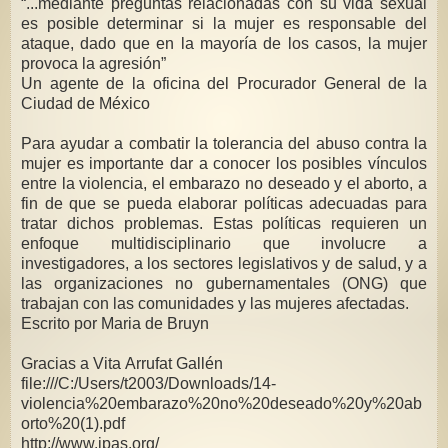
“...mediante preguntas relacionadas con su vida sexual
es posible determinar si la mujer es responsable del
ataque, dado que en la mayoría de los casos, la mujer
provoca la agresión”
Un agente de la oficina del Procurador General de la
Ciudad de México
Para ayudar a combatir la tolerancia del abuso contra la
mujer es importante dar a conocer los posibles vínculos
entre la violencia, el embarazo no deseado y el aborto, a
fin de que se pueda elaborar políticas adecuadas para
tratar dichos problemas. Estas políticas requieren un
enfoque multidisciplinario que involucre a
investigadores, a los sectores legislativos y de salud, y a
las organizaciones no gubernamentales (ONG) que
trabajan con las comunidades y las mujeres afectadas.
Escrito por Maria de Bruyn
Gracias a Vita Arrufat Gallén
file:///C:/Users/t2003/Downloads/14-
violencia%20embarazo%20no%20deseado%20y%20ab
orto%20(1).pdf
http://www.ipas.org/