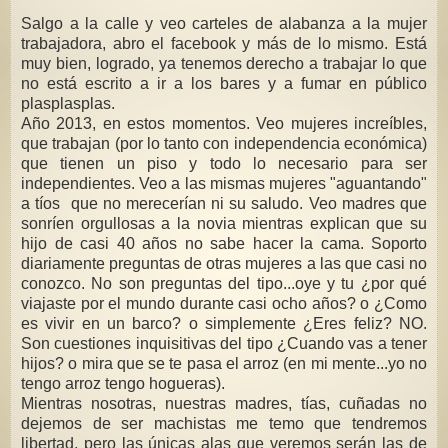
Salgo a la calle y veo carteles de alabanza a la mujer
trabajadora, abro el facebook y más de lo mismo. Está
muy bien, logrado, ya tenemos derecho a trabajar lo que
no está escrito a ir a los bares y a fumar en público
plasplasplas.
Año 2013, en estos momentos. Veo mujeres increíbles,
que trabajan (por lo tanto con independencia económica)
que tienen un piso y todo lo necesario para ser
independientes. Veo a las mismas mujeres "aguantando"
a tíos que no merecerían ni su saludo. Veo madres que
sonríen orgullosas a la novia mientras explican que su
hijo de casi 40 años no sabe hacer la cama. Soporto
diariamente preguntas de otras mujeres a las que casi no
conozco. No son preguntas del tipo...oye y tu ¿por qué
viajaste por el mundo durante casi ocho años? o ¿Como
es vivir en un barco? o simplemente ¿Eres feliz? NO.
Son cuestiones inquisitivas del tipo ¿Cuando vas a tener
hijos? o mira que se te pasa el arroz (en mi mente...yo no
tengo arroz tengo hogueras).
Mientras nosotras, nuestras madres, tías, cuñadas no
dejemos de ser machistas me temo que tendremos
libertad, pero las únicas alas que veremos serán las de