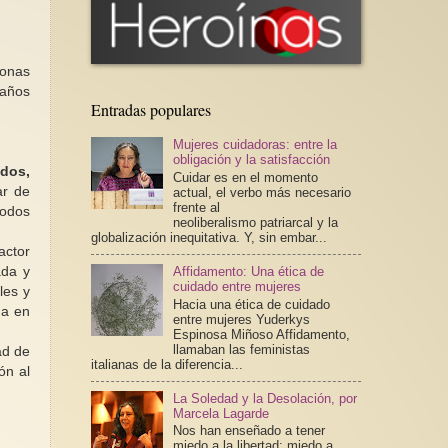
onas
 años
Entradas populares
Mujeres cuidadoras: entre la
obligación y la satisfacción
dos,
Cuidar es en el momento
ar de
actual, el verbo más necesario
frente al
íodos
neoliberalismo patriarcal y la
globalización inequitativa. Y, sin embar...
actor
ada y
Affidamento: Una ética de
cuidado entre mujeres
les y
Hacia una ética de cuidado
da en
entre mujeres Yuderkys
Espinosa Miñoso Affidamento,
llamaban las feministas
ad de
italianas de la diferencia...
ón al
La Soledad y la Desolación, por
Marcela Lagarde
Nos han enseñado a tener
miedo a la libertad; miedo a