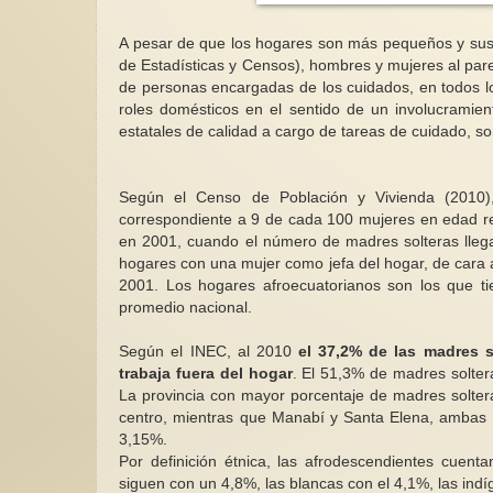
A pesar de que los hogares son más pequeños y sus i
de Estadísticas y Censos), hombres y mujeres al par
de personas encargadas de los cuidados, en todos 
roles domésticos en el sentido de un involucramien
estatales de calidad a cargo de tareas de cuidado, so
Según el Censo de Población y Vivienda (2010)
correspondiente a 9 de cada 100 mujeres en edad rep
en 2001, cuando el número de madres solteras llega
hogares con una mujer como jefa del hogar, de cara 
2001. Los hogares afroecuatorianos son los que t
promedio nacional.
Según el INEC, al 2010
el 37,2% de las madres s
trabaja fuera del hogar
. El 51,3% de madres soltera
La provincia con mayor porcentaje de madres soltera
centro, mientras que Manabí y Santa Elena, ambas 
3,15%.
Por definición étnica, las afrodescendientes cuen
siguen con un 4,8%, las blancas con el 4,1%, las ind