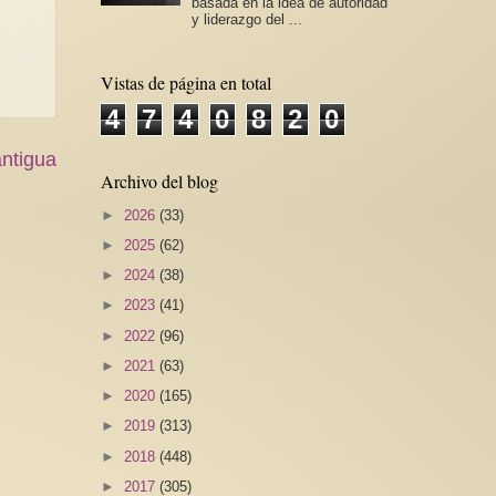
basada en la idea de autoridad
y liderazgo del ...
Vistas de página en total
4
7
4
0
8
2
0
ntigua
Archivo del blog
►
2026
(33)
►
2025
(62)
►
2024
(38)
►
2023
(41)
►
2022
(96)
►
2021
(63)
►
2020
(165)
►
2019
(313)
►
2018
(448)
►
2017
(305)