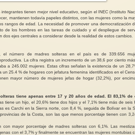
ntegrantes tienen mejor nivel educativo, según el INEC (Instituto Nac
ecer, mantienen todavía papeles distintos, con las mujeres como la ma
los rangos de edad. La necesidad de promover una democratización d
to de los hombres en las tareas de cuidado y el despliegue de serv
n dos ejes centrales a considerar desde la realidad de estos cambios.
14 noviembre de 1917: La Noche
Masculinidad, juvent
del Terror. Otro episodio de la
consentimiento (3/3)
lucha sufragista
construcción del con
, el número de madres solteras en el país es de 339.656 muje
La Noche del Terror fue un
Después de la aprob
roductiva. La cifra registra un incremento de un 38,6 por ciento má
evento brutal ocurrido el 14 de
llamada “Ley del Sí 
noviembre de 1917 en la...
España, este apartad
ba a 245.002 mujeres. Estas cifras señalan la existencia de un 28,
a un 25.4 % de hogares con jefatura femenina identificados en el Cens
ienen mayor número de mujeres jefas de hogar (32,2%), por encim
olteras tiene apenas entre 17 y 20 años de edad.
El 83,1% de 
s tiene un hijo, el 20,6% tiene dos hijos y el 7,1% tiene más de seis h
s es Carchi en la Sierra norte, con 8,4 %, seguida de Bolívar en la S
provincias de la Costa, son las que menos porcentaje tienen con 3,
tan con mayor porcentaje de madres solteras con 6,1%. Las mestiza
ígenas con el 3,7% y finalmente se encuentran las mujeres montubias c