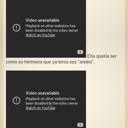
Ella quería ser
como su hermana que ya tenia sus "aretes".