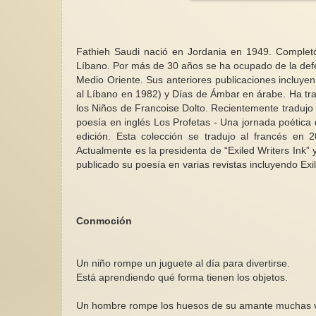
Fathieh Saudi nació en Jordania en 1949. Complet
Líbano. Por más de 30 años se ha ocupado de la defens
Medio Oriente. Sus anteriores publicaciones incluyen 
al Líbano en 1982) y Días de Ámbar en árabe. Ha trad
los Niños de Francoise Dolto. Recientemente tradujo v
poesía en inglés Los Profetas - Una jornada poética d
edición. Esta colección se tradujo al francés en
Actualmente es la presidenta de “Exiled Writers Ink”
publicado su poesía en varias revistas incluyendo Exi
Conmoción
Un niño rompe un juguete al día para divertirse.
Está aprendiendo qué forma tienen los objetos.
Un hombre rompe los huesos de su amante muchas v