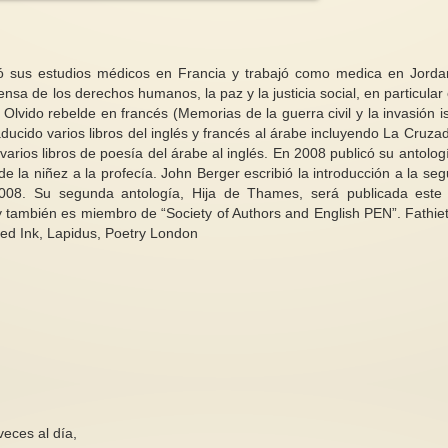
ó sus estudios médicos en Francia y trabajó como medica en Jorda
a de los derechos humanos, la paz y la justicia social, en particular 
Olvido rebelde en francés (Memorias de la guerra civil y la invasión is
Antagonismos feminis
ucido varios libros del inglés y francés al árabe incluyendo La Cruza
Octubre: un mes de lucha y
para la cuarta ola (1)
arios libros de poesía del árabe al inglés. En 2008 publicó su antolog
esperanza femenina
Estamos en la cuarta
e la niñez a la profecía. John Berger escribió la introducción a la se
Octubre nos invita individual y
feminismo y definit
 2008. Su segunda antología, Hija de Thames, será publicada este
colectivamente a mirar hacia
una etapa de grand
 y también es miembro de “Society of Authors and English PEN”. Fathie
adentro y hacia afuera, a...
pero...
led Ink, Lapidus, Poetry London
eces al día,