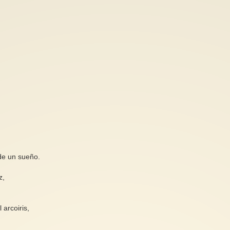
de un sueño.
z,
 arcoiris,