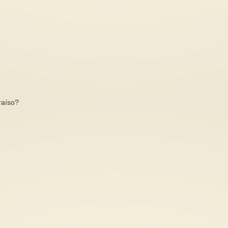
raíso?