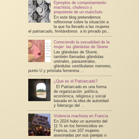
Ejemplos de comportamiento
machista, chulesco y
prepotente de un marichulo
En este blog pretendemos
reflexionar sobre la situación a
la que ha llevado a las mujeres
el patriarcado, limitándonos a lo privado po...
Conociendo la sexualidad de la
mujer: las glándulas de Skene
Las glándulas de Skene,
también llamadas glándulas
uretrales, parauretrales,
glándulas vestibulares menores,
punto U y próstata femenina ...
¿Que es el Patriarcado?
El Patriarcado es una forma
de organización política,
económica, religiosa y social
basada en la idea de autoridad
y liderazgo del ...
Violencia machista en Francia
En 2024 hubo un aumento del
11 % en los feminicidios en
Francia, con 107 mujeres
asesinadas por sus parejas o