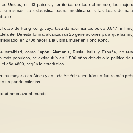
nes Unidas, en 83 países y territorios de todo el mundo, las mujer
 sí mismas. La estadística podría modificarse si las tasas de nata
trario.
 el caso de Hong Kong, cuya tasa de nacimientos es de 0,547, mil mu
n adelante. De esta forma, alcanzarían 25 generaciones para que las mu
Sobre los aportes de Galilea
¿Por qué hablar del
rriesgado, en 2798 nacería la última mujer en Hong Kong.
Libertad Fausto
pacifista internaciona
La obra de Galilea Libertad
Carmen Magallón *E
e natalidad, como Japón, Alemania, Rusia, Italia y España, no ten
Fausto, especialmente en el
internacionalismo fe
ís más populoso, se extinguiría en 1.500 años debido a la política de 
contexto de Mujer del
buscando conseguir
a el año 4800, según la estadística.
Mediterráneo en...
derechos...
s en su mayoría en África y en toda América- tendrán un futuro más pró
en un par de milenios.
talidad-amenaza-al-mundo