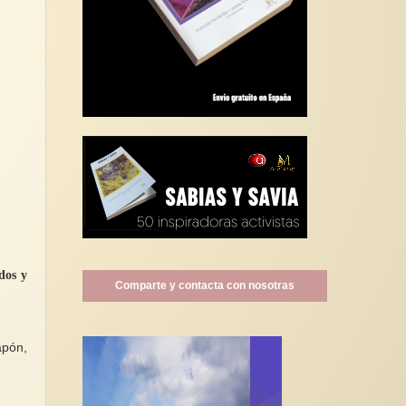
dos y
Comparte y contacta con nosotras
apón,