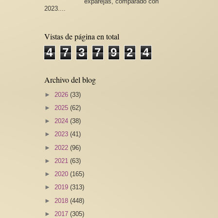
exparejas, comparado con
2023....
Vistas de página en total
4
7
3
7
9
2
4
Archivo del blog
►
2026
(33)
►
2025
(62)
►
2024
(38)
►
2023
(41)
►
2022
(96)
►
2021
(63)
►
2020
(165)
►
2019
(313)
►
2018
(448)
►
2017
(305)