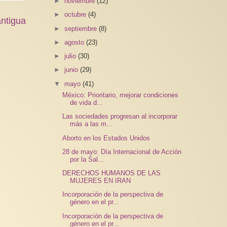
►
noviembre
(12)
►
octubre
(4)
ntigua
►
septiembre
(8)
►
agosto
(23)
►
julio
(30)
►
junio
(29)
▼
mayo
(41)
México: Prioritario, mejorar condiciones
de vida d...
Las sociedades progresan al incorporar
más a las m...
Aborto en los Estados Unidos
28 de mayo: Día Internacional de Acción
por la Sal...
DERECHOS HUMANOS DE LAS
MUJERES EN IRAN
Incorporación de la perspectiva de
género en el pr...
Incorporación de la perspectiva de
género en el pr...