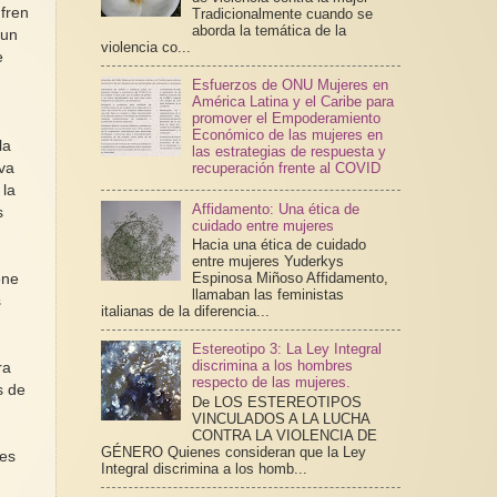
fren
Tradicionalmente cuando se
aborda la temática de la
 un
violencia co...
e
Esfuerzos de ONU Mujeres en
América Latina y el Caribe para
promover el Empoderamiento
Económico de las mujeres en
la
las estrategias de respuesta y
iva
recuperación frente al COVID
 la
Affidamento: Una ética de
s
cuidado entre mujeres
Hacia una ética de cuidado
entre mujeres Yuderkys
Espinosa Miñoso Affidamento,
ene
llamaban las feministas
s
italianas de la diferencia...
Estereotipo 3: La Ley Integral
discrimina a los hombres
ra
respecto de las mujeres.
s de
De LOS ESTEREOTIPOS
VINCULADOS A LA LUCHA
CONTRA LA VIOLENCIA DE
GÉNERO Quienes consideran que la Ley
tes
Integral discrimina a los homb...