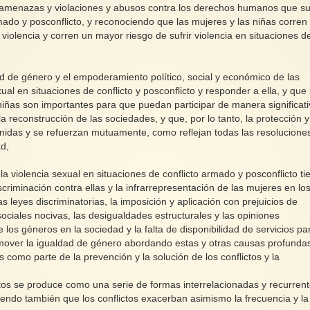
 amenazas y violaciones y abusos contra los derechos humanos que su
rmado y posconflicto, y reconociendo que las mujeres y las niñas corren
a violencia y corren un mayor riesgo de sufrir violencia en situaciones d
d de género y el empoderamiento político, social y económico de las
al en situaciones de conflicto y posconflicto y responder a ella, y que 
iñas son importantes para que puedan participar de manera significat
a reconstrucción de las sociedades, y que, por lo tanto, la protección y
unidas y se refuerzan mutuamente, como reflejan todas las resolucione
ad,
 violencia sexual en situaciones de conflicto armado y posconflicto ti
criminación contra ellas y la infrarrepresentación de las mujeres en lo
s leyes discriminatorias, la imposición y aplicación con prejuicios de
sociales nocivas, las desigualdades estructurales y las opiniones
e los géneros en la sociedad y la falta de disponibilidad de servicios pa
romover la igualdad de género abordando estas y otras causas profunda
s como parte de la prevención y la solución de los conflictos y la
ictos se produce como una serie de formas interrelacionadas y recurren
ciendo también que los conflictos exacerban asimismo la frecuencia y la