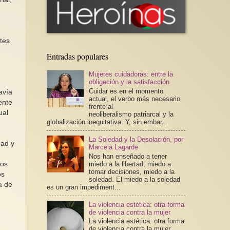
tes
Entradas populares
Mujeres cuidadoras: entre la
obligación y la satisfacción
Cuidar es en el momento
avía
actual, el verbo más necesario
ente
frente al
ual
neoliberalismo patriarcal y la
globalización inequitativa. Y, sin embar...
La Soledad y la Desolación, por
dad y
Marcela Lagarde
Nos han enseñado a tener
miedo a la libertad; miedo a
dos
tomar decisiones, miedo a la
os
soledad. El miedo a la soledad
a de
es un gran impediment...
n
La violencia estética: otra forma
de violencia contra la mujer
La violencia estética: otra forma
de violencia contra la mujer