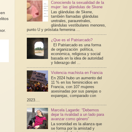
Conociendo la sexualidad de la
mujer: las glándulas de Skene
Las glándulas de Skene,
 en
también llamadas glándulas
litos
uretrales, parauretrales,
a
glándulas vestibulares menores,
punto U y próstata femenina ...
nor.
¿Que es el Patriarcado?
El Patriarcado es una forma
de organización política,
económica, religiosa y social
basada en la idea de autoridad
y liderazgo del ...
Violencia machista en Francia
En 2024 hubo un aumento del
11 % en los feminicidios en
Francia, con 107 mujeres
asesinadas por sus parejas o
exparejas, comparado con
2023....
Marcela Lagarde: “Debemos
dejar la rivalidad a un lado para
avanzar como género”
La sororidad es la alianza que
se forma por la amistad y