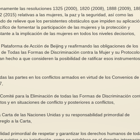
enamente las resoluciones 1325 (2000), 1820 (2008), 1888 (2009), 18
(2015) relativas a las mujeres, la paz y la seguridad, así como las
ndo de relieve que los persistentes obstáculos que impiden su aplicaci
ico de fomentar la participación de las mujeres y la protección y
te a la implicación de las mujeres en todos los niveles decisorios,
Mientras nosotras amamos, ellos
Conociendo el cuerp
Plataforma de Acción de Beijing y reafirmando las obligaciones de los
nos gobiernan"
2/3
 de Todas las Formas de Discriminación contra la Mujer y su Protocolo
an hecho a que consideren la posibilidad de ratificar esos instrumentos
Esta frase de Kate Millett es
Falta de evidencia 
muy cierta. Pero, como dice Celia
afirmar en un princi
Amorós, conceptualizar...
son áreas desconoci
das las partes en los conflictos armados en virtud de los Convenios de
7,
omité para la Eliminación de todas las Formas de Discriminación con
os y en situaciones de conflicto y posteriores a conflictos,
la Carta de las Naciones Unidas y su responsabilidad primordial de
reglo a la Carta,
lidad primordial de respetar y garantizar los derechos humanos de to
n sujetas a su jurisdicción, como se establece en el derecho internacio