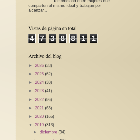
reciprocidad entre mujeres que
comparten el mismo ideal y trabajan por
alcanzar...
Vistas de página en total
4
7
3
8
8
1
1
Archivo del blog
►
2026
(33)
►
2025
(62)
►
2024
(38)
►
2023
(41)
►
2022
(96)
►
2021
(63)
►
2020
(165)
▼
2019
(313)
►
diciembre
(34)