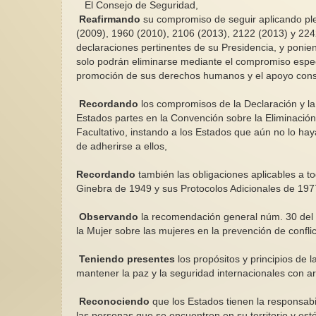
El Consejo de Seguridad,
Reafirmando
su compromiso de seguir aplicando pl
(2009), 1960 (2010), 2106 (2013), 2122 (2013) y 2242 
declaraciones pertinentes de su Presidencia, y ponie
solo podrán eliminarse mediante el compromiso específ
promoción de sus derechos humanos y el apoyo constan
Recordando
los compromisos de la Declaración y la 
Estados partes en la Convención sobre la Eliminación
Facultativo, instando a los Estados que aún no lo hay
de adherirse a ellos,
Recordando
también las obligaciones aplicables a to
Ginebra de 1949 y sus Protocolos Adicionales de 197
Observando
la recomendación general núm. 30 del C
la Mujer sobre las mujeres en la prevención de conflict
Teniendo presentes
los propósitos y principios de 
mantener la paz y la seguridad internacionales con ar
Reconociendo
que los Estados tienen la responsabi
las personas que se encuentren en su territorio y esté