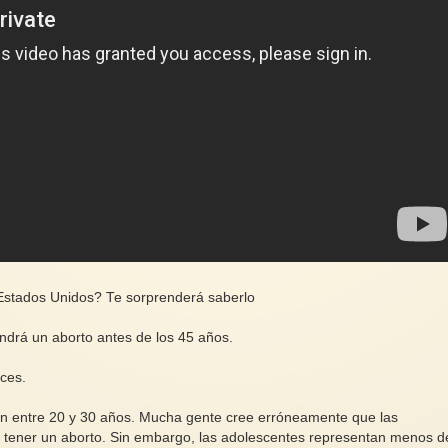
 Estados Unidos? Te sorprenderá saberlo
ndrá un aborto antes de los 45 años.
ces.
en entre 20 y 30 años. Mucha gente cree erróneamente que las
 tener un aborto. Sin embargo, las adolescentes representan menos d