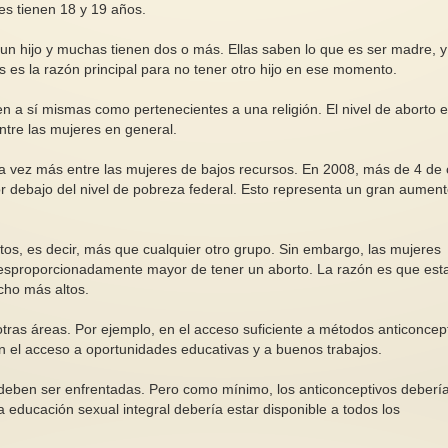
es tienen 18 y 19 años.
un hijo y muchas tienen dos o más. Ellas saben lo que es ser madre, y
s es la razón principal para no tener otro hijo en ese momento.
n a sí mismas como pertenecientes a una religión. El nivel de aborto e
MARCHA ESTATAL POR LAS
Economía de cuidado
entre las mujeres en general.
REIVINDICACIONES DE LA
alternativa justa a la
EDUCACIÓN DE 0 A 3 AÑOS
da vez más entre las mujeres de bajos recursos. En 2008, más de 4 de
El estudio publicado
SÁBADO 23 de MAYO 2026, 12
muestra que invirtie
r debajo del nivel de pobreza federal. Esto representa un gran aumen
h, MADRID de ATOCHA a SOL
economía de cuidad
Nos sumamos a La Plataforma...
el...
os, es decir, más que cualquier otro grupo. Sin embargo, las mujeres
desproporcionadamente mayor de tener un aborto. La razón es que est
cho más altos.
tras áreas. Por ejemplo, en el acceso suficiente a métodos anticoncep
en el acceso a oportunidades educativas y a buenos trabajos.
deben ser enfrentadas. Pero como mínimo, los anticonceptivos deberí
a educación sexual integral debería estar disponible a todos los