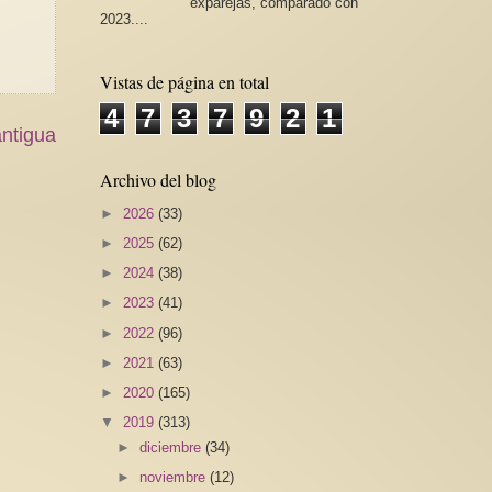
exparejas, comparado con
2023....
Vistas de página en total
4
7
3
7
9
2
1
ntigua
Archivo del blog
►
2026
(33)
►
2025
(62)
►
2024
(38)
►
2023
(41)
►
2022
(96)
►
2021
(63)
►
2020
(165)
▼
2019
(313)
►
diciembre
(34)
►
noviembre
(12)