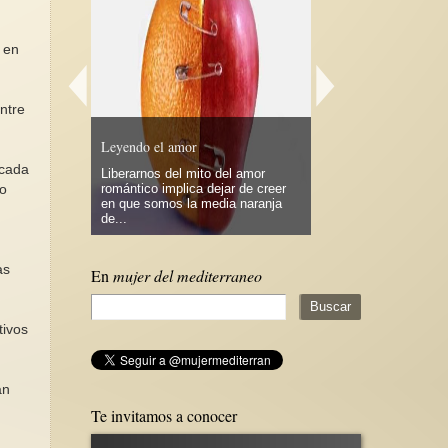
 en
ntre
s: una
El peligro de posterga
 austeridad
Leyendo el amor
todo por sentado
 cada
 por la CSI
Liberarnos del mito del amor
Lecciones de vida.En
ndo en la
romántico implica dejar de creer
cotidianidad de la vida
to
os apenas
en que somos la media naranja
algunas personas cas
de...
o...
as
En
mujer del mediterraneo
tivos
an
Te invitamos a conocer