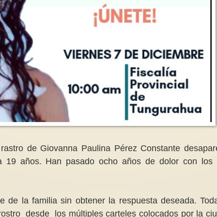
El reto emocional, fa
Siempre personas
Luto político en Estados Unidos:
de las madres que tr
al ¡
crónica de una muerte anunciada
casa
areciera solo
sación y
Para millones de personas en
El modelo tradiciona
cano y valioso
Estados Unidos hoy es un día de
y el papel que nos t
luto, con los resultados de las...
mujeres desempeñar 
 rastro de Giovanna Paulina Pérez Constante desapar
ía 19 años. Han pasado ocho años de dolor con los
e de la familia sin obtener la respuesta deseada. Tod
stro desde los múltiples carteles colocados por la ci