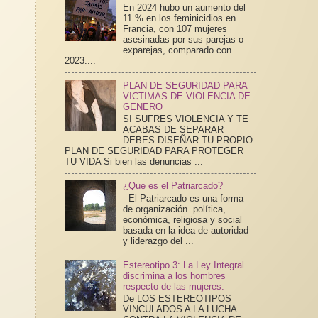
En 2024 hubo un aumento del
11 % en los feminicidios en
Francia, con 107 mujeres
asesinadas por sus parejas o
exparejas, comparado con
2023....
PLAN DE SEGURIDAD PARA
VICTIMAS DE VIOLENCIA DE
GENERO
SI SUFRES VIOLENCIA Y TE
ACABAS DE SEPARAR
DEBES DISEÑAR TU PROPIO
PLAN DE SEGURIDAD PARA PROTEGER
TU VIDA Si bien las denuncias ...
¿Que es el Patriarcado?
El Patriarcado es una forma
de organización política,
económica, religiosa y social
basada en la idea de autoridad
y liderazgo del ...
Estereotipo 3: La Ley Integral
discrimina a los hombres
respecto de las mujeres.
De LOS ESTEREOTIPOS
VINCULADOS A LA LUCHA