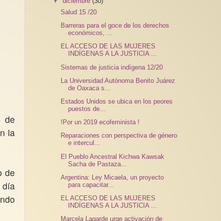
▼
diciembre
(30)
Salud 15 /20
Barreras para el goce de los derechos
económicos, ...
EL ACCESO DE LAS MUJERES
INDÍGENAS A LA JUSTICIA ...
Sistemas de justicia indígena 12/20
La Universidad Autónoma Benito Juárez
de Oaxaca s...
Estados Unidos se ubica en los peores
puestos de...
4 de
!Por un 2019 ecofeminista !
n la
Reparaciones con perspectiva de género
e intercul...
El Pueblo Ancestral Kichwa Kawsak
Sacha de Pastaza...
o de
Argentina: Ley Micaela, un proyecto
 día
para capacitar...
ando
EL ACCESO DE LAS MUJERES
INDÍGENAS A LA JUSTICIA ...
Marcela Lagarde urge activación de