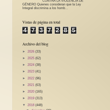
CONTRA LA VIOLENCIA DE
GÉNERO Quienes consideran que la Ley
Integral discrimina a los homb...
Vistas de página en total
4
7
3
7
2
8
5
Archivo del blog
►
2026
(33)
►
2025
(62)
►
2024
(38)
►
2023
(41)
►
2022
(96)
►
2021
(63)
►
2020
(165)
►
2019
(313)
▼
2018
(448)