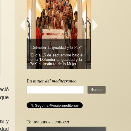
miliar y social
abajan fuera de
ABRAZO AL PARL
“Defender la igualdad y la Paz”
POR GAZA
l de la familia
El día 15 de septiembre bajo el
Siguiendo la estela d
oca a las
lema “Defender la igualdad y la
mujeres que hace más
dentro...
Paz” el Instituto de la Mujer...
años querían parar la 
En
mujer del mediterraneo
eció
 que
as y
Te invitamos a conocer
udad