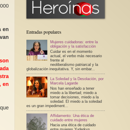
.000
.
a en
Entradas populares
evan
Mujeres cuidadoras: entre la
obligación y la satisfacción
Cuidar es en el momento
actual, el verbo más necesario
 son
frente al
neoliberalismo patriarcal y la
cada
globalización inequitativa. Y, sin embar...
stra
La Soledad y la Desolación, por
Marcela Lagarde
, en
Nos han enseñado a tener
miedo a la libertad; miedo a
tomar decisiones, miedo a la
soledad. El miedo a la soledad
es un gran impediment...
 que
Affidamento: Una ética de
cuidado entre mujeres
Hacia una ética de cuidado
entre mujeres Yuderkys